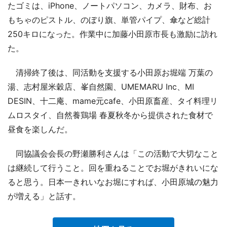
たゴミは、iPhone、ノートパソコン、カメラ、財布、お
もちゃのピストル、のぼり旗、単管パイプ、傘など総計
250キロになった。作業中に加藤小田原市長も激励に訪れ
た。
清掃終了後は、同活動を支援する小田原お堀端 万葉の
湯、志村屋米穀店、峯自然園、UMEMARU Inc、MI
DESIN、十二庵、mame元cafe、小田原畜産、タイ料理リ
ムロスタイ、自然養鶏場 春夏秋冬から提供された食材で
昼食を楽しんだ。
同協議会会長の野瀬勝利さんは「この活動で大切なこと
は継続して行うこと。回を重ねることでお堀がきれいにな
ると思う。日本一きれいなお堀にすれば、小田原城の魅力
が増える」と話す。