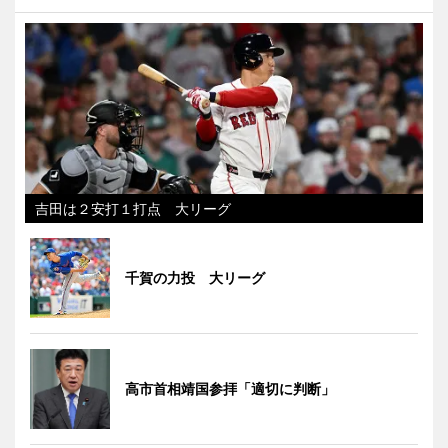
吉田は２安打１打点 大リーグ
千賀の力投 大リーグ
高市首相靖国参拝「適切に判断」