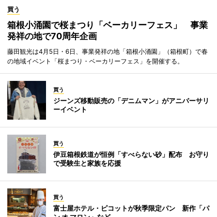
買う
箱根小涌園で桜まつり「ベーカリーフェス」 事業
発祥の地で70周年企画
藤田観光は4月5日・6日、事業発祥の地「箱根小涌園」（箱根町）で春
の地域イベント「桜まつり・ベーカリーフェス」を開催する。
買う
ジーンズ移動販売の「デニムマン」がアニバーサリ
ーイベント
買う
伊豆箱根鉄道が恒例「すべらない砂」配布 お守り
で受験生と家族を応援
買う
富士屋ホテル・ピコットが秋季限定パン 新作「パ
ン オ マロン」など