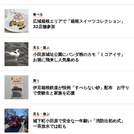
食べる
広域箱根エリアで「箱根スイーツコレクション」
32店舗参加
見る・遊ぶ
小田原城址公園にパンダ柄のカモ「ミコアイサ」
お堀に飛来し人気集める
買う
伊豆箱根鉄道が恒例「すべらない砂」配布 お守り
で受験生と家族を応援
見る・遊ぶ
城下町小田原で安全な一年願い「消防出初め式」
一斉放水では虹も