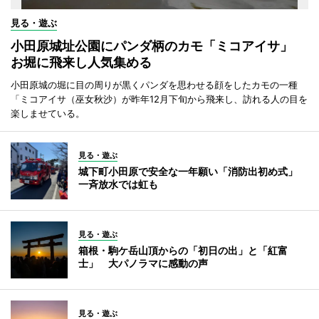
見る・遊ぶ
小田原城址公園にパンダ柄のカモ「ミコアイサ」
お堀に飛来し人気集める
小田原城の堀に目の周りが黒くパンダを思わせる顔をしたカモの一種
「ミコアイサ（巫女秋沙）が昨年12月下旬から飛来し、訪れる人の目を
楽しませている。
見る・遊ぶ
城下町小田原で安全な一年願い「消防出初め式」
一斉放水では虹も
見る・遊ぶ
箱根・駒ケ岳山頂からの「初日の出」と「紅富
士」 大パノラマに感動の声
見る・遊ぶ