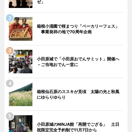
ゼ」
箱根小涌園で桜まつり「ベーカリーフェス」
事業発祥の地で70周年企画
小田原城で「小田原おでんサミット」開催へ
－ご当地おでん一堂に
箱根仙石原のススキが見頃 太陽の光と秋風
にゆらりゆらり
小田原城のNINJA館「再開でござる」 土日
祝限定完全予約制で11月7日から