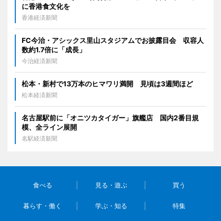
に香港食文化を
香港経済新聞
FC今治・アシックス里山スタジアムでお披露目会 収容人
数約1.7倍に「成長」
今治経済新聞
松本・新村で13万本のヒマワリ満開 見頃は3週間ほど
松本経済新聞
名古屋駅前に「オニツカタイガー」旗艦店 国内2番目規
模、全ライン展開
名駅経済新聞
食べる
見る・遊ぶ
買う
暮らす・働く
学ぶ・知る
特集