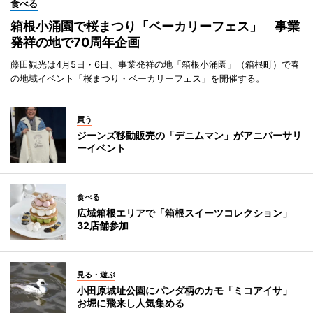
食べる
箱根小涌園で桜まつり「ベーカリーフェス」 事業
発祥の地で70周年企画
藤田観光は4月5日・6日、事業発祥の地「箱根小涌園」（箱根町）で春
の地域イベント「桜まつり・ベーカリーフェス」を開催する。
買う
ジーンズ移動販売の「デニムマン」がアニバーサリ
ーイベント
食べる
広域箱根エリアで「箱根スイーツコレクション」
32店舗参加
見る・遊ぶ
小田原城址公園にパンダ柄のカモ「ミコアイサ」
お堀に飛来し人気集める