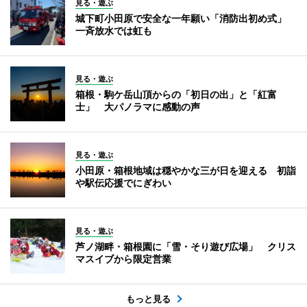
見る・遊ぶ
城下町小田原で安全な一年願い「消防出初め式」
一斉放水では虹も
見る・遊ぶ
箱根・駒ケ岳山頂からの「初日の出」と「紅富
士」 大パノラマに感動の声
見る・遊ぶ
小田原・箱根地域は穏やかな三が日を迎える 初詣
や駅伝応援でにぎわい
見る・遊ぶ
芦ノ湖畔・箱根園に「雪・そり遊び広場」 クリス
マスイブから限定営業
もっと見る