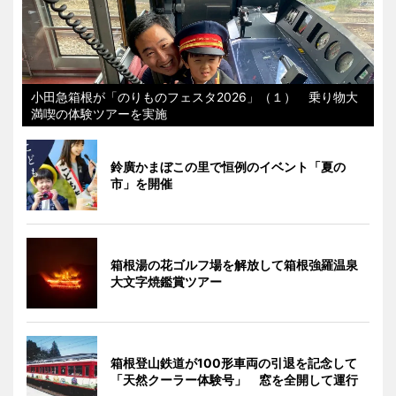
小田急箱根が「のりものフェスタ2026」（１） 乗り物大
満喫の体験ツアーを実施
鈴廣かまぼこの里で恒例のイベント「夏の
市」を開催
箱根湯の花ゴルフ場を解放して箱根強羅温泉
大文字焼鑑賞ツアー
箱根登山鉄道が100形車両の引退を記念して
「天然クーラー体験号」 窓を全開して運行