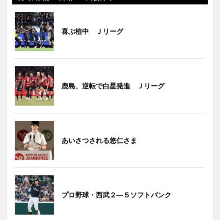
喜ぶ植中 Ｊリーグ
鹿島、逆転で白星発進 Ｊリーグ
あいさつされる悠仁さま
プロ野球・西武２―５ソフトバンク