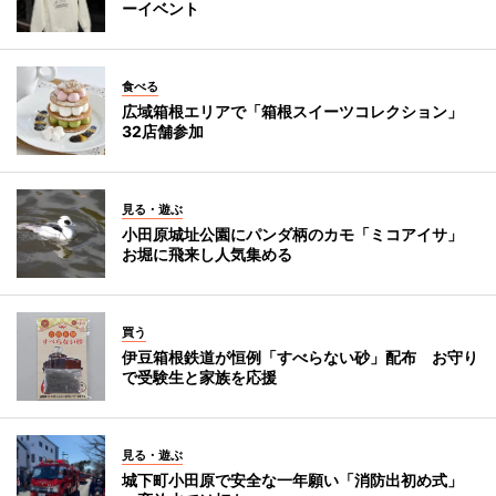
ーイベント
食べる
広域箱根エリアで「箱根スイーツコレクション」
32店舗参加
見る・遊ぶ
小田原城址公園にパンダ柄のカモ「ミコアイサ」
お堀に飛来し人気集める
買う
伊豆箱根鉄道が恒例「すべらない砂」配布 お守り
で受験生と家族を応援
見る・遊ぶ
城下町小田原で安全な一年願い「消防出初め式」