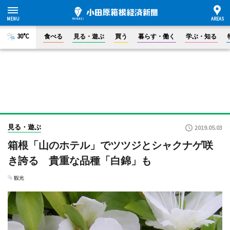
30°C
食べる
見る・遊ぶ
買う
暮らす・働く
学ぶ・知る
見る・遊ぶ
2019.05.03
箱根「山のホテル」でツツジとシャクナゲ咲
き誇る 貴重な品種「白錦」も
観光