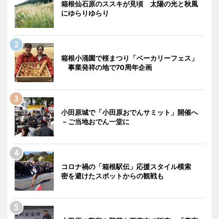
箱根仙石原のススキが見頃 太陽の光と秋風
にゆらりゆらり
箱根小涌園で桜まつり「ベーカリーフェス」
事業発祥の地で70周年企画
小田原城で「小田原おでんサミット」開催へ
－ご当地おでん一堂に
コロナ禍の「箱根駅伝」応援スタイル模索
密を避けたスポットからの観戦も