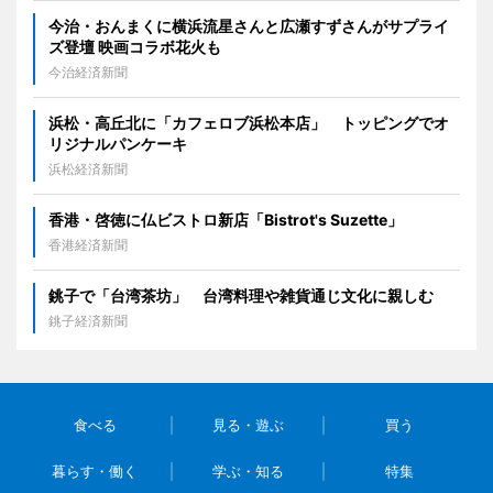
今治・おんまくに横浜流星さんと広瀬すずさんがサプライ
ズ登壇 映画コラボ花火も
今治経済新聞
浜松・高丘北に「カフェロブ浜松本店」 トッピングでオ
リジナルパンケーキ
浜松経済新聞
香港・啓徳に仏ビストロ新店「Bistrot's Suzette」
香港経済新聞
銚子で「台湾茶坊」 台湾料理や雑貨通じ文化に親しむ
銚子経済新聞
食べる
見る・遊ぶ
買う
暮らす・働く
学ぶ・知る
特集