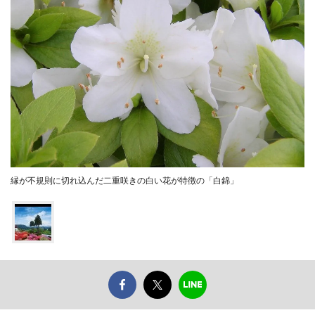
縁が不規則に切れ込んだ二重咲きの白い花が特徴の「白錦」