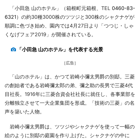
「小田急 山のホテル」（箱根町元箱根、TEL
0460-83-
6321
）の約30種3000株のツツジと300株のシャクナゲが
順調に色づき始め、園内では4月27日より「つつじ・しゃ
くなげフェア2019」が開催されている。
「小田急 山のホテル」を代表する光景
［広告］
「山のホテル」は、かつて岩崎小彌太男爵の別邸。三菱
の創始者である岩崎彌太郎の弟、彌之助の長男で三菱4代
目社長。1916年に三菱合資会社社長に就任し、各事業部を
分離独立させて一大企業集団を形成。「技術の三菱」の名
声を築いた人物。
岩崎小彌太男爵は、ツツジやシャクナゲを使って一幅の
絵のように別邸の庭園を作り上げた。シャクナゲの中に