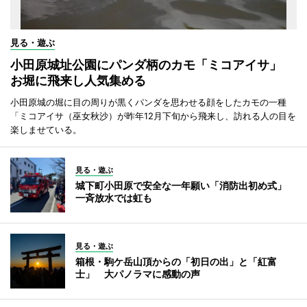
見る・遊ぶ
小田原城址公園にパンダ柄のカモ「ミコアイサ」
お堀に飛来し人気集める
小田原城の堀に目の周りが黒くパンダを思わせる顔をしたカモの一種
「ミコアイサ（巫女秋沙）が昨年12月下旬から飛来し、訪れる人の目を
楽しませている。
見る・遊ぶ
城下町小田原で安全な一年願い「消防出初め式」
一斉放水では虹も
見る・遊ぶ
箱根・駒ケ岳山頂からの「初日の出」と「紅富
士」 大パノラマに感動の声