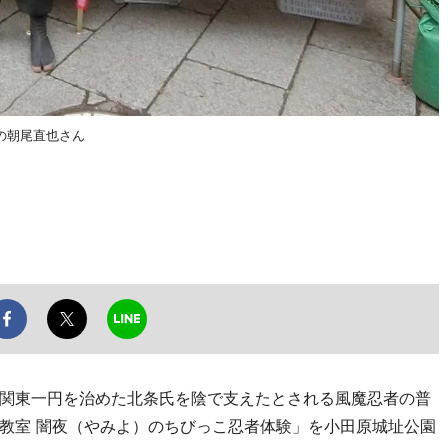
の朝尾直也さん
関東一円を治めた北条氏を陰で支えたとされる風魔忍者の普
教室 闇夜（やみよ）のちびっこ忍者体験」を小田原城址公園