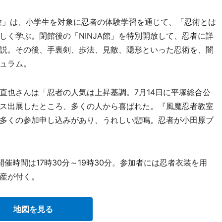
験」は、小学生を対象に忍者の体験学習を通じて、「忍術とは
しく学ぶ。閉館後の「NINJA館」を特別開放して、忍者に詳
説。その後、手裏剣、歩法、見敵、隠形といった忍術を、闇
ュラム。
也さんは「忍者の人気は上昇基調。7月14日に平塚総合公
ス出展したところ、多くの人から喜ばれた。『風魔忍者教室
多くの参加申し込みがあり、うれしい悲鳴。忍者が小田原ブ
。開催時間は17時30分～19時30分。参加者には忍者衣装を用
産が付く。
地図を見る