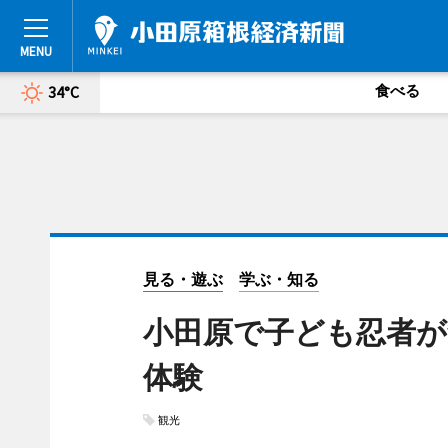
食べる
34°C
見る・遊ぶ
学ぶ・知る
小田原で子ども忍者が
体験
観光