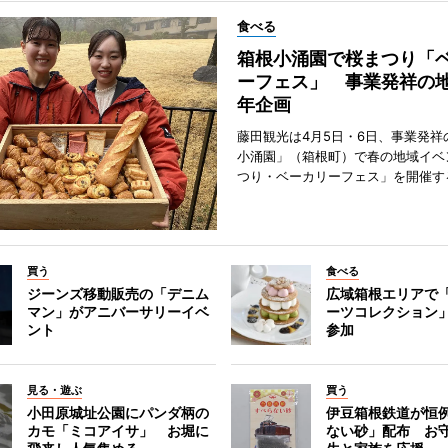
食べる
箱根小涌園で桜まつり「
ーフェス」 事業発祥の地
年企画
藤田観光は4月5日・6日、事業発祥
小涌園」（箱根町）で春の地域イベ
つり・ベーカリーフェス」を開催す
買う
食べる
ジーンズ移動販売の「デニム
広域箱根エリアで
マン」がアニバーサリーイベ
ーツコレクション」
ント
参加
見る・遊ぶ
買う
小田原城址公園にパンダ柄の
伊豆箱根鉄道が恒
カモ「ミコアイサ」 お堀に
ない砂」配布 お