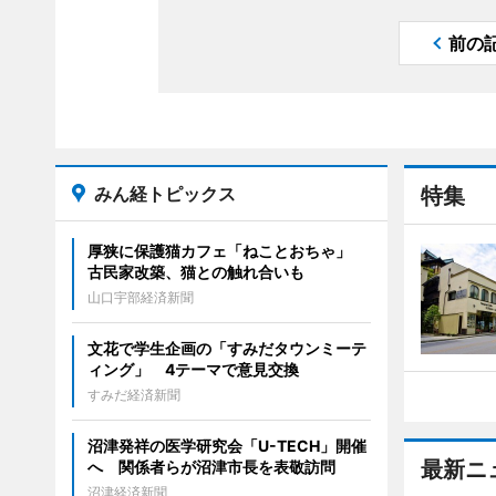
前の
みん経トピックス
特集
厚狭に保護猫カフェ「ねことおちゃ」
古民家改築、猫との触れ合いも
山口宇部経済新聞
文花で学生企画の「すみだタウンミーテ
ィング」 4テーマで意見交換
すみだ経済新聞
沼津発祥の医学研究会「U-TECH」開催
最新ニ
へ 関係者らが沼津市長を表敬訪問
沼津経済新聞