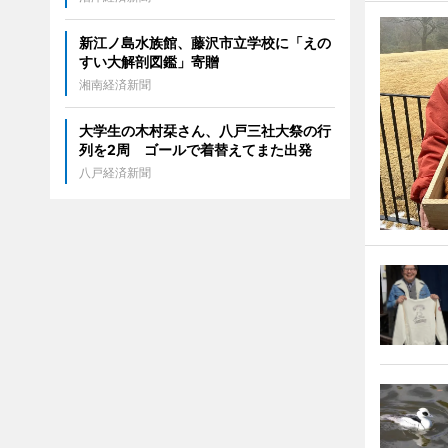
新江ノ島水族館、藤沢市立学校に「えの
すい大解剖図鑑」寄贈
湘南経済新聞
大学生の木村栞さん、八戸三社大祭の行
列を2周 ゴールで着替えてまた出発
八戸経済新聞