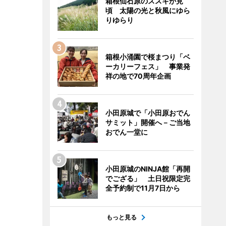
箱根仙石原のススキが見
頃 太陽の光と秋風にゆら
りゆらり
箱根小涌園で桜まつり「ベ
ーカリーフェス」 事業発
祥の地で70周年企画
小田原城で「小田原おでん
サミット」開催へ－ご当地
おでん一堂に
小田原城のNINJA館「再開
でござる」 土日祝限定完
全予約制で11月7日から
もっと見る