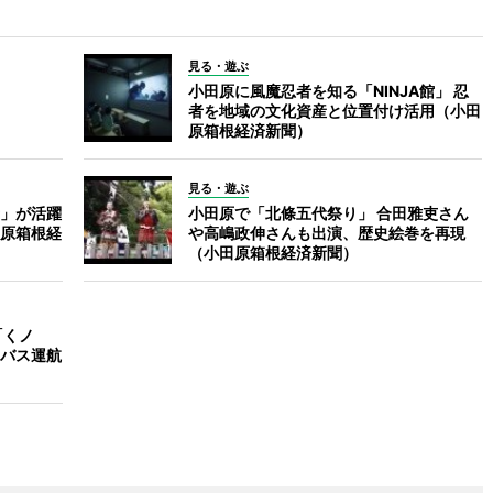
見る・遊ぶ
小田原に風魔忍者を知る「NINJA館」 忍
者を地域の文化資産と位置付け活用（小田
原箱根経済新聞）
見る・遊ぶ
」が活躍
小田原で「北條五代祭り」 合田雅吏さん
原箱根経
や高嶋政伸さんも出演、歴史絵巻を再現
（小田原箱根経済新聞）
「くノ
バス運航