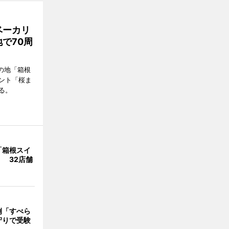
ベーカリ
で70周
の地「箱根
ント「桜ま
る。
「箱根スイ
 32店舗
例「すべら
守りで受験