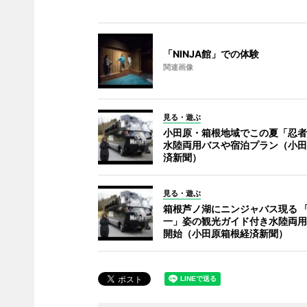
「NINJA館」での体験
関連画像
見る・遊ぶ
小田原・箱根地域でこの夏「忍者
水陸両用バスや宿泊プラン（小田
済新聞）
見る・遊ぶ
箱根芦ノ湖にニンジャバス現る 
一」姿の観光ガイド付き水陸両用
開始（小田原箱根経済新聞）