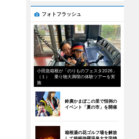
フォトフラッシュ
小田急箱根が「のりものフェスタ2026」
（１） 乗り物大満喫の体験ツアーを実
施
鈴廣かまぼこの里で恒例の
イベント「夏の市」を開催
箱根湯の花ゴルフ場を解放
して箱根強羅温泉大文字焼