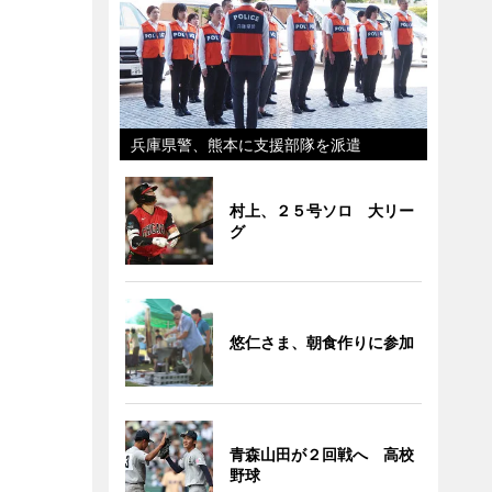
兵庫県警、熊本に支援部隊を派遣
村上、２５号ソロ 大リー
グ
悠仁さま、朝食作りに参加
青森山田が２回戦へ 高校
野球