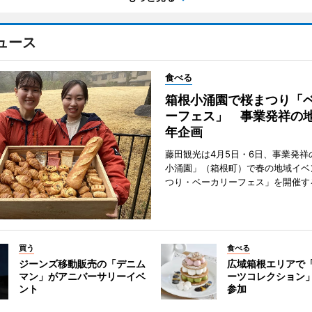
ュース
食べる
箱根小涌園で桜まつり「
ーフェス」 事業発祥の地
年企画
藤田観光は4月5日・6日、事業発祥
小涌園」（箱根町）で春の地域イベ
つり・ベーカリーフェス」を開催す
買う
食べる
ジーンズ移動販売の「デニム
広域箱根エリアで
マン」がアニバーサリーイベ
ーツコレクション」
ント
参加