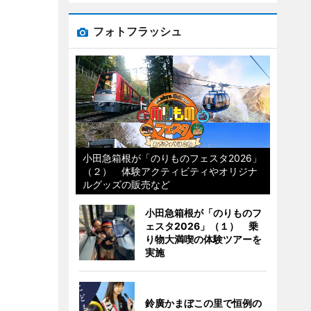
フォトフラッシュ
小田急箱根が「のりものフェスタ2026」
（２） 体験アクティビティやオリジナ
ルグッズの販売など
小田急箱根が「のりものフ
ェスタ2026」（１） 乗
り物大満喫の体験ツアーを
実施
鈴廣かまぼこの里で恒例の