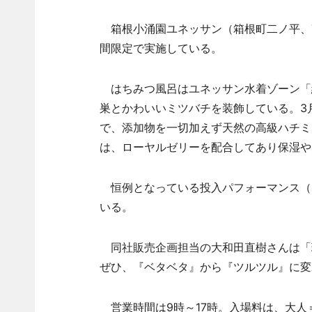
箱根小涌園ユネッサン（箱根町二ノ平、
間限定で実施している。
はちみつ風呂はユネッサン水着ゾーン「
巣とかわいいミツバチを装飾している。3
で、添加物を一切加えず天然の高級ハチミ
は、ローヤルゼリーを配合してあり保湿や
恒例となっている投入パフォーマンス（1回
いる。
同社販売企画担当の大和田直樹さんは「
ぜひ、『ベタベタ』から『ツルツル』に変
営業時間は9時～17時。入場料は、大人＝3