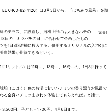
TEL
0460-82-4126
）は3月3日から、「はちみつ風呂」を期
緑のテラス」に設置し、浴槽上部には大きなハチの
［広告］
月8日の「ミツバチの日」に合わせて企画したもの
ツを1日3回浴槽に投入する。併用するオリジナルの入浴剤に
美白効果が期待できるという。
1リットル）は11時～、13時～、15時～の、1日3回行って
琥珀（こはく）色のお湯に甘いハチミツの香り漂うお風呂で
わる全身ハチミツまみれを体験してもらえれば」と話す。
,500円、子ども＝1,700円。4月6日まで。