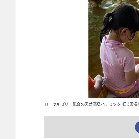
ローヤルゼリー配合の天然高級ハチミツを1日3回浴