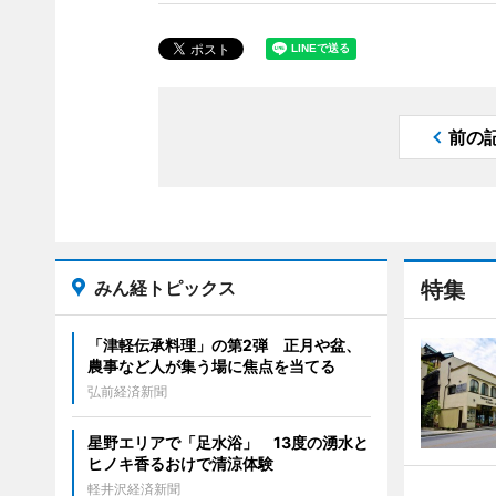
前の
みん経トピックス
特集
「津軽伝承料理」の第2弾 正月や盆、
農事など人が集う場に焦点を当てる
弘前経済新聞
星野エリアで「足水浴」 13度の湧水と
ヒノキ香るおけで清涼体験
軽井沢経済新聞