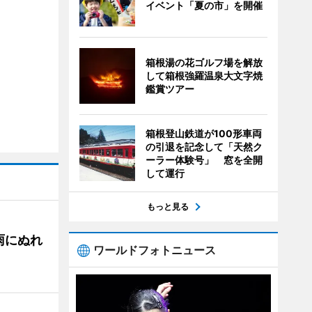
イベント「夏の市」を開催
箱根湯の花ゴルフ場を解放
して箱根強羅温泉大文字焼
鑑賞ツアー
箱根登山鉄道が100形車両
の引退を記念して「天然ク
ーラー体験号」 窓を全開
して運行
もっと見る
雨にぬれ
ワールドフォトニュース