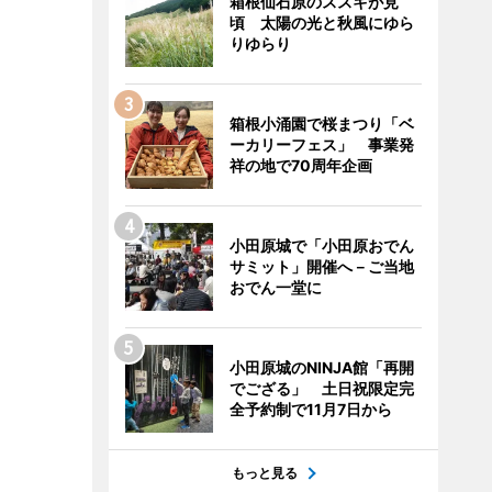
箱根仙石原のススキが見
頃 太陽の光と秋風にゆら
りゆらり
箱根小涌園で桜まつり「ベ
ーカリーフェス」 事業発
祥の地で70周年企画
小田原城で「小田原おでん
サミット」開催へ－ご当地
おでん一堂に
小田原城のNINJA館「再開
でござる」 土日祝限定完
全予約制で11月7日から
もっと見る