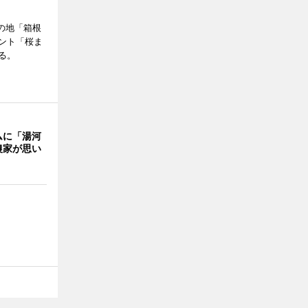
の地「箱根
ント「桜ま
る。
ムに「湯河
農家が思い