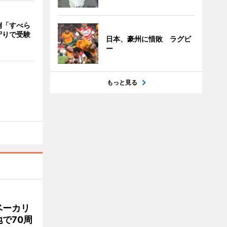
例「すべら
守りで受験
日本、豪州に惜敗 ラグビ
ー
もっと見る
ベーカリ
で70周