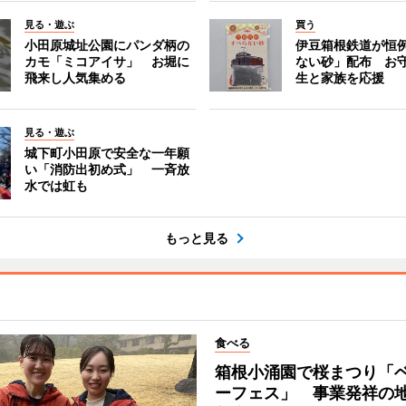
見る・遊ぶ
買う
小田原城址公園にパンダ柄の
伊豆箱根鉄道が恒
カモ「ミコアイサ」 お堀に
ない砂」配布 お
飛来し人気集める
生と家族を応援
見る・遊ぶ
城下町小田原で安全な一年願
い「消防出初め式」 一斉放
水では虹も
もっと見る
食べる
箱根小涌園で桜まつり「
ーフェス」 事業発祥の地