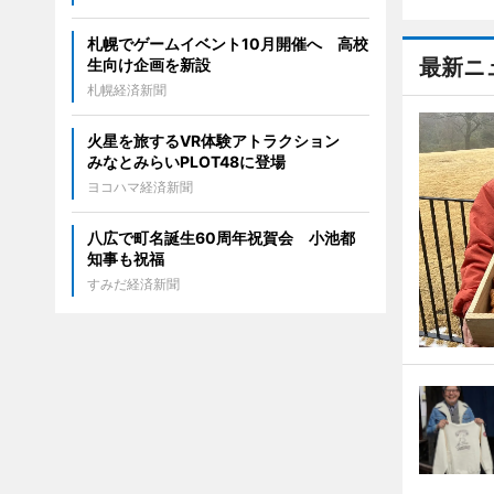
札幌でゲームイベント10月開催へ 高校
最新ニ
生向け企画を新設
札幌経済新聞
火星を旅するVR体験アトラクション
みなとみらいPLOT48に登場
ヨコハマ経済新聞
八広で町名誕生60周年祝賀会 小池都
知事も祝福
すみだ経済新聞