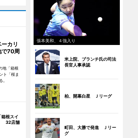
張本美和、４強入り
ベーカリ
で70周
米上院、ブランチ氏の司法
長官人事承認
の地「箱根
ント「桜ま
る。
柏、開幕白星 Ｊリーグ
「箱根スイ
 32店舗
町田、大勝で発進 Ｊリー
グ