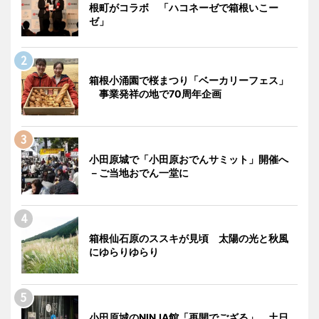
根町がコラボ 「ハコネーゼで箱根いこー
ゼ」
箱根小涌園で桜まつり「ベーカリーフェス」
事業発祥の地で70周年企画
小田原城で「小田原おでんサミット」開催へ
－ご当地おでん一堂に
箱根仙石原のススキが見頃 太陽の光と秋風
にゆらりゆらり
小田原城のNINJA館「再開でござる」 土日