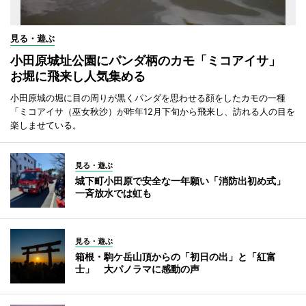
見る・遊ぶ
小田原城址公園にパンダ柄のカモ「ミコアイサ」
お堀に飛来し人気集める
小田原城の堀に目の周りが黒くパンダを思わせる顔をしたカモの一種
「ミコアイサ（巫女秋沙）が昨年12月下旬から飛来し、訪れる人の目を
楽しませている。
見る・遊ぶ
城下町小田原で安全な一年願い「消防出初め式」
一斉放水では虹も
見る・遊ぶ
箱根・駒ケ岳山頂からの「初日の出」と「紅富
士」 大パノラマに感動の声