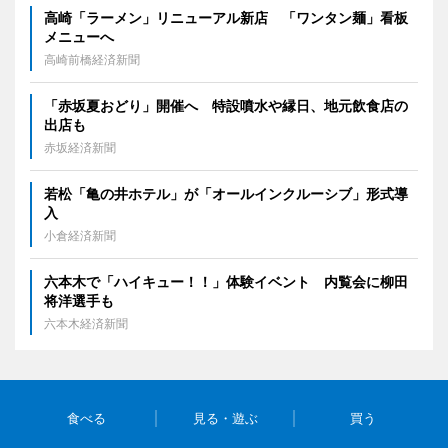
高崎「ラーメン」リニューアル新店 「ワンタン麺」看板
メニューへ
高崎前橋経済新聞
「赤坂夏おどり」開催へ 特設噴水や縁日、地元飲食店の
出店も
赤坂経済新聞
若松「亀の井ホテル」が「オールインクルーシブ」形式導
入
小倉経済新聞
六本木で「ハイキュー！！」体験イベント 内覧会に柳田
将洋選手も
六本木経済新聞
食べる
見る・遊ぶ
買う