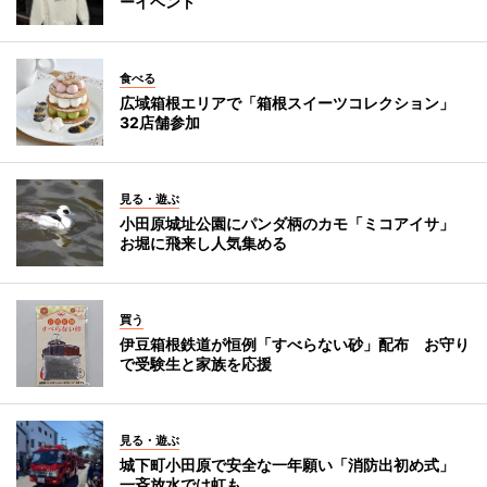
ーイベント
食べる
広域箱根エリアで「箱根スイーツコレクション」
32店舗参加
見る・遊ぶ
小田原城址公園にパンダ柄のカモ「ミコアイサ」
お堀に飛来し人気集める
買う
伊豆箱根鉄道が恒例「すべらない砂」配布 お守り
で受験生と家族を応援
見る・遊ぶ
城下町小田原で安全な一年願い「消防出初め式」
一斉放水では虹も