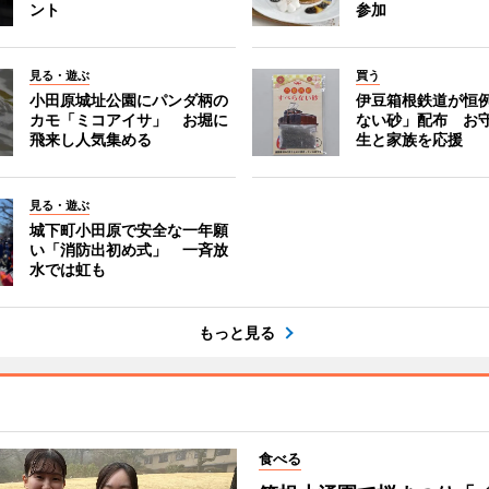
ント
参加
見る・遊ぶ
買う
小田原城址公園にパンダ柄の
伊豆箱根鉄道が恒
カモ「ミコアイサ」 お堀に
ない砂」配布 お
飛来し人気集める
生と家族を応援
見る・遊ぶ
城下町小田原で安全な一年願
い「消防出初め式」 一斉放
水では虹も
もっと見る
食べる