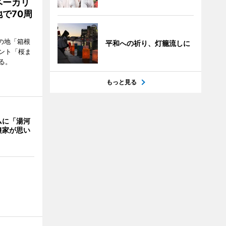
ベーカリ
で70周
の地「箱根
平和への祈り、灯籠流しに
ント「桜ま
る。
もっと見る
ムに「湯河
農家が思い