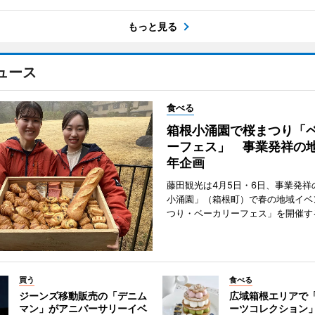
もっと見る
ュース
食べる
箱根小涌園で桜まつり「
ーフェス」 事業発祥の地
年企画
藤田観光は4月5日・6日、事業発祥
小涌園」（箱根町）で春の地域イベ
つり・ベーカリーフェス」を開催す
買う
食べる
ジーンズ移動販売の「デニム
広域箱根エリアで
マン」がアニバーサリーイベ
ーツコレクション」