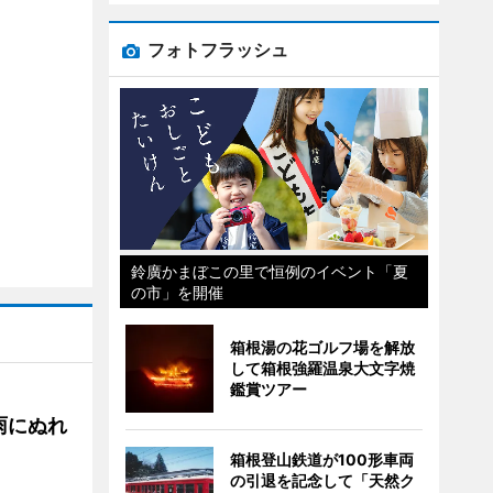
フォトフラッシュ
鈴廣かまぼこの里で恒例のイベント「夏
の市」を開催
箱根湯の花ゴルフ場を解放
して箱根強羅温泉大文字焼
鑑賞ツアー
雨にぬれ
箱根登山鉄道が100形車両
の引退を記念して「天然ク