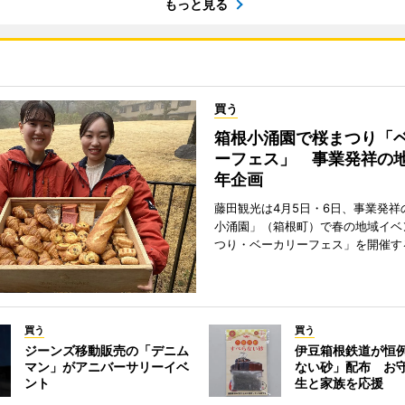
もっと見る
買う
箱根小涌園で桜まつり「
ーフェス」 事業発祥の地
年企画
藤田観光は4月5日・6日、事業発祥
小涌園」（箱根町）で春の地域イベ
つり・ベーカリーフェス」を開催す
買う
買う
ジーンズ移動販売の「デニム
伊豆箱根鉄道が恒
マン」がアニバーサリーイベ
ない砂」配布 お
ント
生と家族を応援