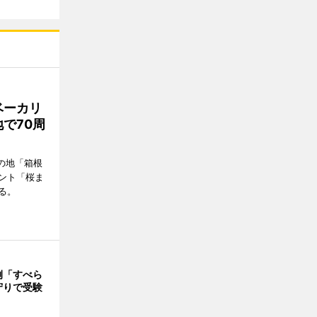
ベーカリ
で70周
の地「箱根
ント「桜ま
る。
例「すべら
守りで受験