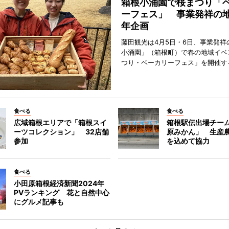
箱根小涌園で桜まつり「
ーフェス」 事業発祥の地
年企画
藤田観光は4月5日・6日、事業発祥
小涌園」（箱根町）で春の地域イベ
つり・ベーカリーフェス」を開催す
食べる
食べる
広域箱根エリアで「箱根スイ
箱根駅伝出場チー
ーツコレクション」 32店舗
原みかん」 生産
参加
を込めて協力
食べる
小田原箱根経済新聞2024年
PVランキング 花と自然中心
にグルメ記事も