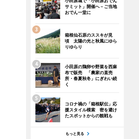
小田原城で「小田原おでん
サミット」開催へ－ご当地
おでん一堂に
箱根仙石原のススキが見
頃 太陽の光と秋風にゆら
りゆらり
小田原の鶏卵や野菜を西麻
布で販売 「農家の直売
所・春夏秋冬」にぎわい続
く
コロナ禍の「箱根駅伝」応
援スタイル模索 密を避け
たスポットからの観戦も
もっと見る