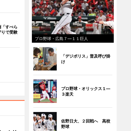
例「すべら
守りで受験
プロ野球・広島７―１１巨人
「デジポリス」普及呼び掛
け
プロ野球・オリックス１―
３楽天
佐野日大、２回戦へ 高校
野球