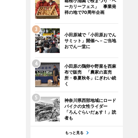
箱根小涌園で桜まつり「ベ
ーカリーフェス」 事業発
祥の地で70周年企画
小田原城で「小田原おでん
サミット」開催へ－ご当地
おでん一堂に
小田原の鶏卵や野菜を西麻
布で販売 「農家の直売
所・春夏秋冬」にぎわい続
く
神奈川県西部地域にロード
バイクの女性ライダー
「ろんぐらいだぁす！」読
者も
もっと見る