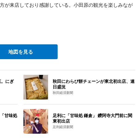
方が来店しており感謝している。小田原の観光を楽しみなが
地図を見る
店。にぎ
秋田にわらび餅チェーンが東北初出店、連
日盛況
秋田経済新聞
「甘味処
足利に「甘味処 鎌倉」 鑁阿寺大門前に関
東初出店
足利経済新聞