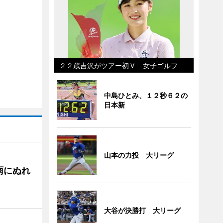
２２歳吉沢がツアー初Ｖ 女子ゴルフ
中島ひとみ、１２秒６２の
日本新
山本の力投 大リーグ
雨にぬれ
大谷が決勝打 大リーグ