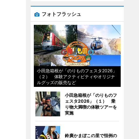
フォトフラッシュ
小田急箱根が「のりものフェスタ2026」
（２） 体験アクティビティやオリジナ
ルグッズの販売など
小田急箱根が「のりものフ
ェスタ2026」（１） 乗
り物大満喫の体験ツアーを
実施
鈴廣かまぼこの里で恒例の