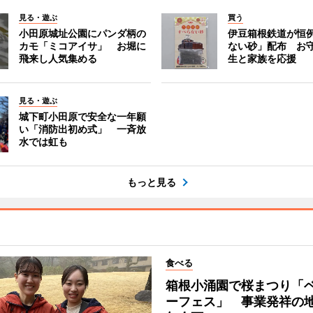
見る・遊ぶ
買う
小田原城址公園にパンダ柄の
伊豆箱根鉄道が恒
カモ「ミコアイサ」 お堀に
ない砂」配布 お
飛来し人気集める
生と家族を応援
見る・遊ぶ
城下町小田原で安全な一年願
い「消防出初め式」 一斉放
水では虹も
もっと見る
食べる
箱根小涌園で桜まつり「
ーフェス」 事業発祥の地