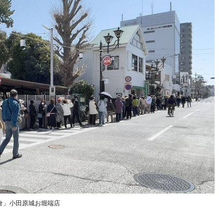
倉」小田原城お堀端店