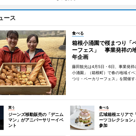
ュース
食べる
箱根小涌園で桜まつり「
ーフェス」 事業発祥の地
年企画
藤田観光は4月5日・6日、事業発祥
小涌園」（箱根町）で春の地域イベ
つり・ベーカリーフェス」を開催す
買う
食べる
ジーンズ移動販売の「デニム
広域箱根エリアで
マン」がアニバーサリーイベ
ーツコレクション」
ント
参加