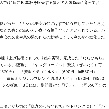
店では1日に1000杯を販売するほどの人気商品に育ってお
物だった」といわれ平安時代にはすでに存在していたと考え
なため身分の高い人が食べる菓子だったといわれている。わ
点心の文化や茶の湯の作法の影響によって今の形へ進化した
の練り上げ技術でもっちり感を実現。完成した「わらびもち」
ている。種類は、「ヤスダヨーグルト 贅沢（ぜいたく）苺
570円）、「贅沢イチゴミルク」（690円、同550円）、
、「鎌倉オリジナルブレンド 珈琲ミルク」（630円、同500
）の5種類。18日には、期間限定で「桜ラテ」（同550円）の
口溶けが魅力の『鎌倉のわらびもち』をドリンクにした『わ