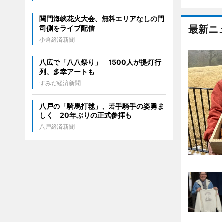
関門海峡花火大会、無料エリアなしの門
最新ニ
司側をライブ配信
小倉経済新聞
八広で「八八祭り」 1500人が提灯行
列、多幸アートも
すみだ経済新聞
八戸の「騎馬打毬」、若手騎手の姿勇ま
しく 20年ぶりの正式参拝も
八戸経済新聞