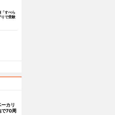
例「すべら
守りで受験
ベーカリ
で70周