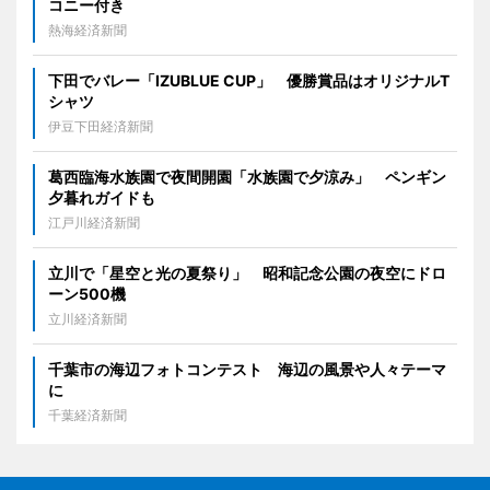
コニー付き
熱海経済新聞
下田でバレー「IZUBLUE CUP」 優勝賞品はオリジナルT
シャツ
伊豆下田経済新聞
葛西臨海水族園で夜間開園「水族園で夕涼み」 ペンギン
夕暮れガイドも
江戸川経済新聞
立川で「星空と光の夏祭り」 昭和記念公園の夜空にドロ
ーン500機
立川経済新聞
千葉市の海辺フォトコンテスト 海辺の風景や人々テーマ
に
千葉経済新聞