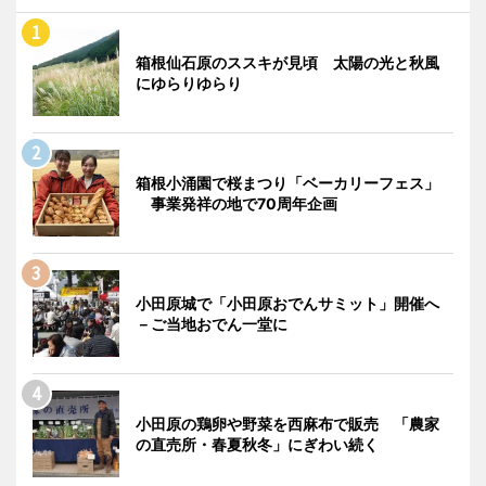
箱根仙石原のススキが見頃 太陽の光と秋風
にゆらりゆらり
箱根小涌園で桜まつり「ベーカリーフェス」
事業発祥の地で70周年企画
小田原城で「小田原おでんサミット」開催へ
－ご当地おでん一堂に
小田原の鶏卵や野菜を西麻布で販売 「農家
の直売所・春夏秋冬」にぎわい続く