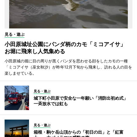
見る・遊ぶ
小田原城址公園にパンダ柄のカモ「ミコアイサ」
お堀に飛来し人気集める
小田原城の堀に目の周りが黒くパンダを思わせる顔をしたカモの一種
「ミコアイサ（巫女秋沙）が昨年12月下旬から飛来し、訪れる人の目を
楽しませている。
見る・遊ぶ
城下町小田原で安全な一年願い「消防出初め式」
一斉放水では虹も
見る・遊ぶ
箱根・駒ケ岳山頂からの「初日の出」と「紅富