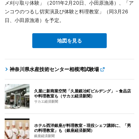
メ刈り取り体験」（2011年2月20日、小田原漁港）、「ア
ンコウのつるし切実演及び体験と料理教室」（同3月26
日、小田原漁港）を予定。
地図を見る
神奈川県水産技術センター相模湾試験場
久屋に新商業空間「久屋鍛冶町ビルヂング」－食品店
や料理教室も（サカエ経済新聞）
サカエ経済新聞
ホテル西洋銀座が料理教室－現役シェフ講師に、「男
の料理教室」も（銀座経済新聞）
銀座経済新聞