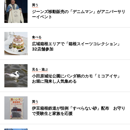
買う
ジーンズ移動販売の「デニムマン」がアニバーサリ
ーイベント
食べる
広域箱根エリアで「箱根スイーツコレクション」
32店舗参加
見る・遊ぶ
小田原城址公園にパンダ柄のカモ「ミコアイサ」
お堀に飛来し人気集める
買う
伊豆箱根鉄道が恒例「すべらない砂」配布 お守り
で受験生と家族を応援