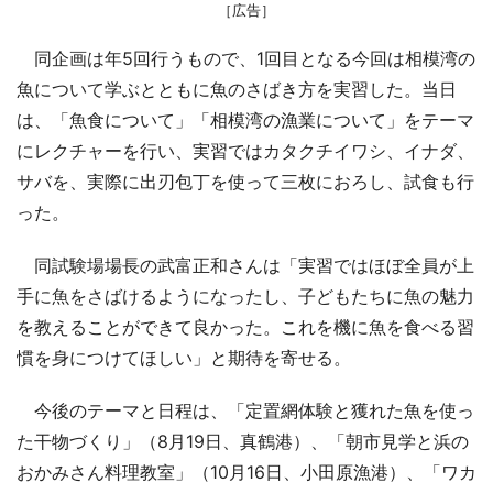
［広告］
同企画は年5回行うもので、1回目となる今回は相模湾の
魚について学ぶとともに魚のさばき方を実習した。当日
は、「魚食について」「相模湾の漁業について」をテーマ
にレクチャーを行い、実習ではカタクチイワシ、イナダ、
サバを、実際に出刃包丁を使って三枚におろし、試食も行
った。
同試験場場長の武富正和さんは「実習ではほぼ全員が上
手に魚をさばけるようになったし、子どもたちに魚の魅力
を教えることができて良かった。これを機に魚を食べる習
慣を身につけてほしい」と期待を寄せる。
今後のテーマと日程は、「定置網体験と獲れた魚を使っ
た干物づくり」（8月19日、真鶴港）、「朝市見学と浜の
おかみさん料理教室」（10月16日、小田原漁港）、「ワカ