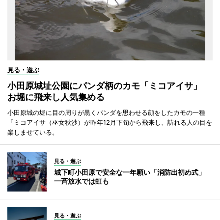
見る・遊ぶ
小田原城址公園にパンダ柄のカモ「ミコアイサ」
お堀に飛来し人気集める
小田原城の堀に目の周りが黒くパンダを思わせる顔をしたカモの一種
「ミコアイサ（巫女秋沙）が昨年12月下旬から飛来し、訪れる人の目を
楽しませている。
見る・遊ぶ
城下町小田原で安全な一年願い「消防出初め式」
一斉放水では虹も
見る・遊ぶ