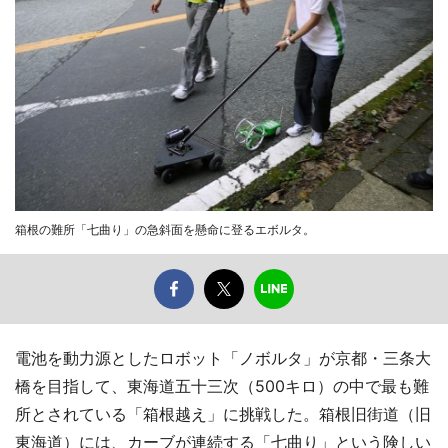
箱根の難所「七曲り」の急斜面を懸命に登るエボルタ。
電池を動力源としたロボット「ノボルタ」が京都・三条大
橋を目指して、東海道五十三次（500キロ）の中で最も難
所とされている「箱根越え」に挑戦した。箱根旧街道（旧
東海道）には、カーブが連続する「七曲り」という険しい