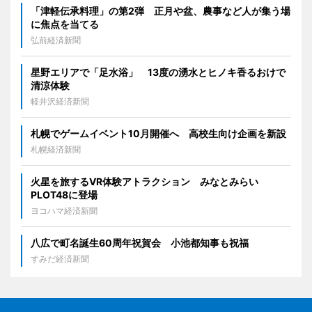
「津軽伝承料理」の第2弾 正月や盆、農事など人が集う場
に焦点を当てる
弘前経済新聞
星野エリアで「足水浴」 13度の湧水とヒノキ香るおけで
清涼体験
軽井沢経済新聞
札幌でゲームイベント10月開催へ 高校生向け企画を新設
札幌経済新聞
火星を旅するVR体験アトラクション みなとみらい
PLOT48に登場
ヨコハマ経済新聞
八広で町名誕生60周年祝賀会 小池都知事も祝福
すみだ経済新聞