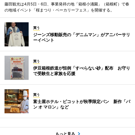
藤田観光は4月5日・6日、事業発祥の地「箱根小涌園」（箱根町）で春
の地域イベント「桜まつり・ベーカリーフェス」を開催する。
買う
ジーンズ移動販売の「デニムマン」がアニバーサリ
ーイベント
買う
伊豆箱根鉄道が恒例「すべらない砂」配布 お守り
で受験生と家族を応援
買う
富士屋ホテル・ピコットが秋季限定パン 新作「パ
ン オ マロン」など
もっと見る