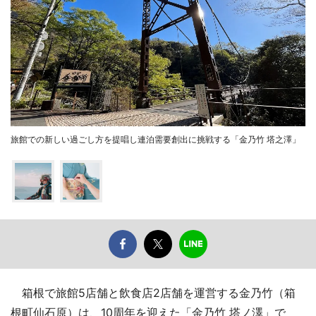
旅館での新しい過ごし方を提唱し連泊需要創出に挑戦する「金乃竹 塔之澤」
箱根で旅館5店舗と飲食店2店舗を運営する金乃竹（箱
根町仙石原）は、10周年を迎えた「金乃竹 塔ノ澤」で