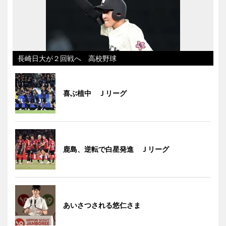
長崎日大が２回戦へ 高校野球
喜ぶ植中 Ｊリーグ
鹿島、逆転で白星発進 Ｊリーグ
あいさつされる悠仁さま