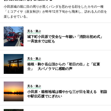
小田原城の堀に目の周りが黒くパンダを思わせる顔をしたカモの一種
「ミコアイサ（巫女秋沙）が昨年12月下旬から飛来し、訪れる人の目を
楽しませている。
見る・遊ぶ
城下町小田原で安全な一年願い「消防出初め式」
一斉放水では虹も
見る・遊ぶ
箱根・駒ケ岳山頂からの「初日の出」と「紅富
士」 大パノラマに感動の声
見る・遊ぶ
小田原・箱根地域は穏やかな三が日を迎える 初詣
や駅伝応援でにぎわい