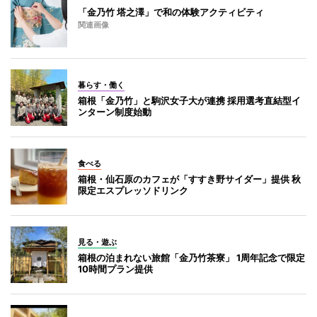
「金乃竹 塔之澤」で和の体験アクティビティ
関連画像
暮らす・働く
箱根「金乃竹」と駒沢女子大が連携 採用選考直結型イ
ンターン制度始動
食べる
箱根・仙石原のカフェが「すすき野サイダー」提供 秋
限定エスプレッソドリンク
見る・遊ぶ
箱根の泊まれない旅館「金乃竹茶寮」 1周年記念で限定
10時間プラン提供