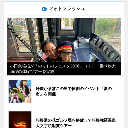
フォトフラッシュ
小田急箱根が「のりものフェスタ2026」（１） 乗り物大
満喫の体験ツアーを実施
鈴廣かまぼこの里で恒例のイベント「夏の
市」を開催
箱根湯の花ゴルフ場を解放して箱根強羅温泉
大文字焼鑑賞ツアー