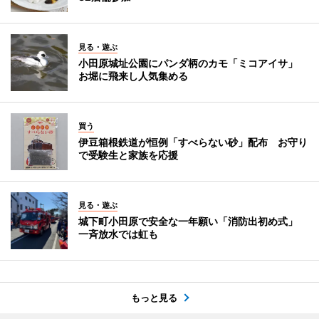
見る・遊ぶ
小田原城址公園にパンダ柄のカモ「ミコアイサ」
お堀に飛来し人気集める
買う
伊豆箱根鉄道が恒例「すべらない砂」配布 お守り
で受験生と家族を応援
見る・遊ぶ
城下町小田原で安全な一年願い「消防出初め式」
一斉放水では虹も
もっと見る