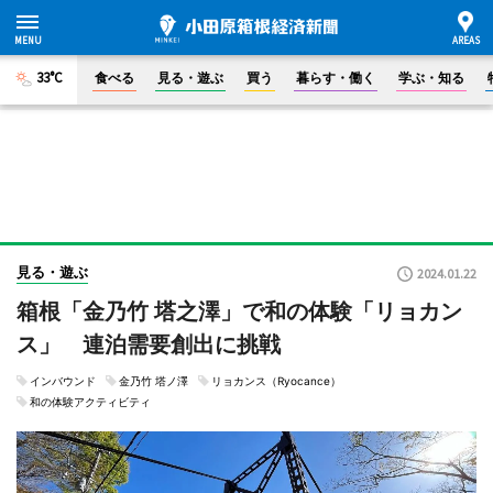
33°C
食べる
見る・遊ぶ
買う
暮らす・働く
学ぶ・知る
見る・遊ぶ
2024.01.22
箱根「金乃竹 塔之澤」で和の体験「リョカン
ス」 連泊需要創出に挑戦
インバウンド
金乃竹 塔ノ澤
リョカンス（Ryocance）
和の体験アクティビティ