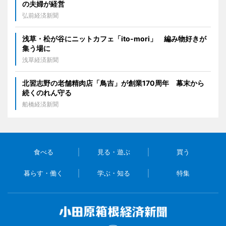
の夫婦が経営
弘前経済新聞
浅草・松が谷にニットカフェ「ito-mori」 編み物好きが
集う場に
浅草経済新聞
北習志野の老舗精肉店「鳥吉」が創業170周年 幕末から
続くのれん守る
船橋経済新聞
食べる
見る・遊ぶ
買う
暮らす・働く
学ぶ・知る
特集