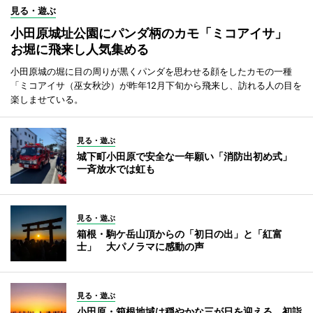
見る・遊ぶ
小田原城址公園にパンダ柄のカモ「ミコアイサ」
お堀に飛来し人気集める
小田原城の堀に目の周りが黒くパンダを思わせる顔をしたカモの一種
「ミコアイサ（巫女秋沙）が昨年12月下旬から飛来し、訪れる人の目を
楽しませている。
見る・遊ぶ
城下町小田原で安全な一年願い「消防出初め式」
一斉放水では虹も
見る・遊ぶ
箱根・駒ケ岳山頂からの「初日の出」と「紅富
士」 大パノラマに感動の声
見る・遊ぶ
小田原・箱根地域は穏やかな三が日を迎える 初詣