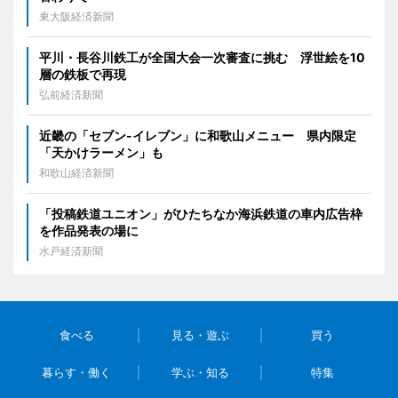
東大阪経済新聞
平川・長谷川鉄工が全国大会一次審査に挑む 浮世絵を10
層の鉄板で再現
弘前経済新聞
近畿の「セブン-イレブン」に和歌山メニュー 県内限定
「天かけラーメン」も
和歌山経済新聞
「投稿鉄道ユニオン」がひたちなか海浜鉄道の車内広告枠
を作品発表の場に
水戸経済新聞
食べる
見る・遊ぶ
買う
暮らす・働く
学ぶ・知る
特集