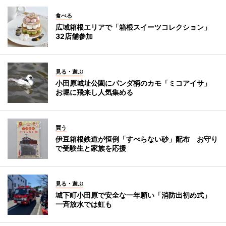
食べる
広域箱根エリアで「箱根スイーツコレクション」
32店舗参加
見る・遊ぶ
小田原城址公園にパンダ柄のカモ「ミコアイサ」
お堀に飛来し人気集める
買う
伊豆箱根鉄道が恒例「すべらない砂」配布 お守り
で受験生と家族を応援
見る・遊ぶ
城下町小田原で安全な一年願い「消防出初め式」
一斉放水では虹も