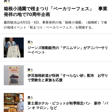
買う
箱根小涌園で桜まつり「ベーカリーフェス」 事業
発祥の地で70周年企画
藤田観光は4月5日・6日、事業発祥の地「箱根小涌園」（箱根町）で春
の地域イベント「桜まつり・ベーカリーフェス」を開催する。
買う
ジーンズ移動販売の「デニムマン」がアニバーサリ
ーイベント
買う
伊豆箱根鉄道が恒例「すべらない砂」配布 お守り
で受験生と家族を応援
買う
富士屋ホテル・ピコットが秋季限定パン 新作「パ
ン オ マロン」など