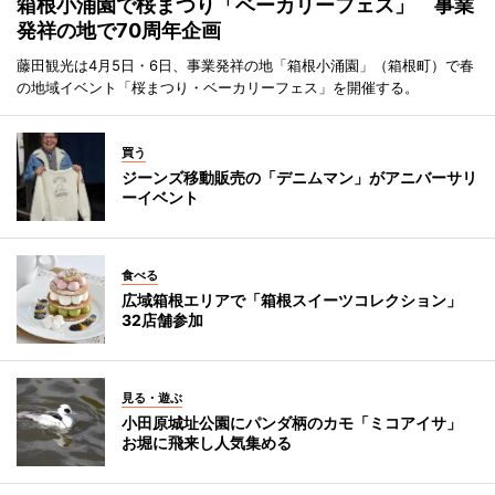
箱根小涌園で桜まつり「ベーカリーフェス」 事業
発祥の地で70周年企画
藤田観光は4月5日・6日、事業発祥の地「箱根小涌園」（箱根町）で春
の地域イベント「桜まつり・ベーカリーフェス」を開催する。
買う
ジーンズ移動販売の「デニムマン」がアニバーサリ
ーイベント
食べる
広域箱根エリアで「箱根スイーツコレクション」
32店舗参加
見る・遊ぶ
小田原城址公園にパンダ柄のカモ「ミコアイサ」
お堀に飛来し人気集める