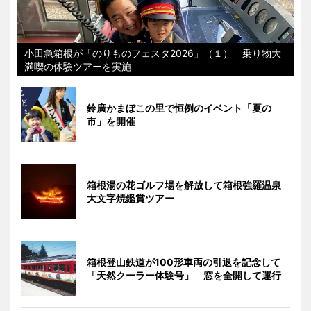
小田急箱根が「のりものフェスタ2026」（１） 乗り物大
満喫の体験ツアーを実施
鈴廣かまぼこの里で恒例のイベント「夏の
市」を開催
箱根湯の花ゴルフ場を解放して箱根強羅温泉
大文字焼鑑賞ツアー
箱根登山鉄道が100形車両の引退を記念して
「天然クーラー体験号」 窓を全開して運行