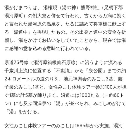
湯かけまつりは、 湯権現（湯の神）熊野神社（足柄下郡
湯河原町）の例大祭と併せて行われ、古くから万病に効く
と言われた湯河原の温泉を、たるに詰めて将軍様に献上す
る「湯道中」を再現したもの。その出発と道中の安全を祈
願し、湯をかけてお払いをしていたことから、現在では湯
に感謝の意を込める意味で行われている。
県道75号線（湯河原箱根仙石原線）に沿うように流れる
千歳川上流に位置する「不動滝」から「泉公園」までの約
2キロメートルの道のりを、地元神輿会のみこし3基、芸
子衆のみこし1基と、女性みこし体験ツアー参加100人が担
ぐ1基の計5基が練り歩く。沿道には1000たる（＝約60ト
ン）にも及ぶ同温泉の「湯」が並べられ、みこしめがけて
「湯」をかける。
女性みこし体験ツアーのみこしは1995年から実施。湯河