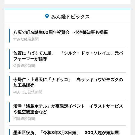
みん経トピックス
八広で町名誕生60周年祝賀会 小池都知事も祝福
すみだ経済新聞
佐賀に「ばくてん屋」 「シルク・ドゥ・ソレイユ」元パ
フォーマーが指導
佐賀経済新聞
今帰仁・上運天に「ナギッコ」 島ラッキョウやモズクの
加工品販売
やんばる経済新聞
沼津「淡島ホテル」が夏限定イベント イラストサービス
や星空観望会など
沼津経済新聞
墨田区役所、「令和8年8月8日婚」 300人超が婚姻届、