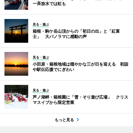
一斉放水では虹も
見る・遊ぶ
箱根・駒ケ岳山頂からの「初日の出」と「紅富
士」 大パノラマに感動の声
見る・遊ぶ
小田原・箱根地域は穏やかな三が日を迎える 初詣
や駅伝応援でにぎわい
見る・遊ぶ
芦ノ湖畔・箱根園に「雪・そり遊び広場」 クリス
マスイブから限定営業
もっと見る