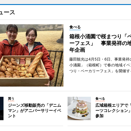
ュース
食べる
箱根小涌園で桜まつり「
ーフェス」 事業発祥の地
年企画
藤田観光は4月5日・6日、事業発祥
小涌園」（箱根町）で春の地域イベ
つり・ベーカリーフェス」を開催す
買う
食べる
ジーンズ移動販売の「デニム
広域箱根エリアで
マン」がアニバーサリーイベ
ーツコレクション」
ント
参加