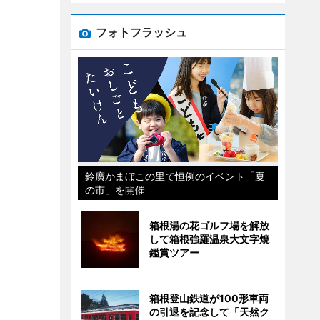
フォトフラッシュ
鈴廣かまぼこの里で恒例のイベント「夏
の市」を開催
箱根湯の花ゴルフ場を解放
して箱根強羅温泉大文字焼
鑑賞ツアー
箱根登山鉄道が100形車両
の引退を記念して「天然ク