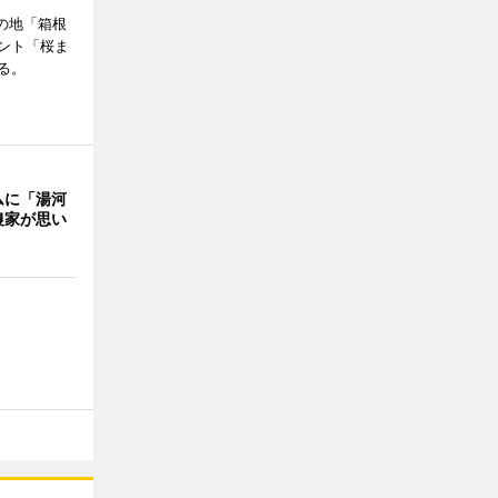
の地「箱根
ント「桜ま
る。
ムに「湯河
農家が思い