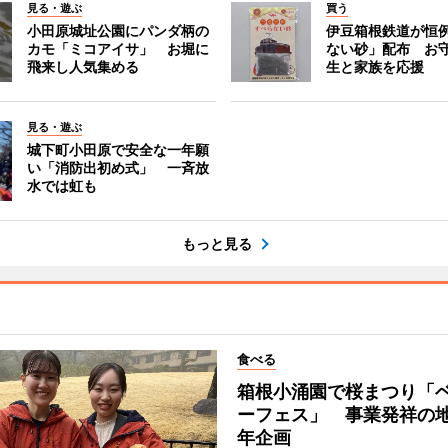
見る・遊ぶ
買う
小田原城址公園にパンダ柄の
伊豆箱根鉄道が恒
カモ「ミコアイサ」 お堀に
ない砂」配布 お
飛来し人気集める
生と家族を応援
見る・遊ぶ
城下町小田原で安全な一年願
い「消防出初め式」 一斉放
水では虹も
もっと見る
食べる
箱根小涌園で桜まつり「
ーフェス」 事業発祥の地
年企画