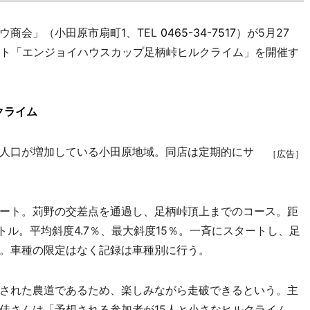
商会」（小田原市扇町1、TEL
0465-34-7517
）が5月27
ント「エンジョイハウスカップ足柄峠ヒルクライム」を開催す
クライム
人口が増加している小田原地域。同店は定期的にサ
［広告］
ート。苅野の交差点を通過し、足柄峠頂上までのコース。距
トル。平均斜度4.7％、最大斜度15％。一斉にスタートし、足
。車種の限定はなく記録は車種別に行う。
された農道であるため、楽しみながら走破できるという。主
佳さんは「予想される参加者が15人と小さなヒルクライム。