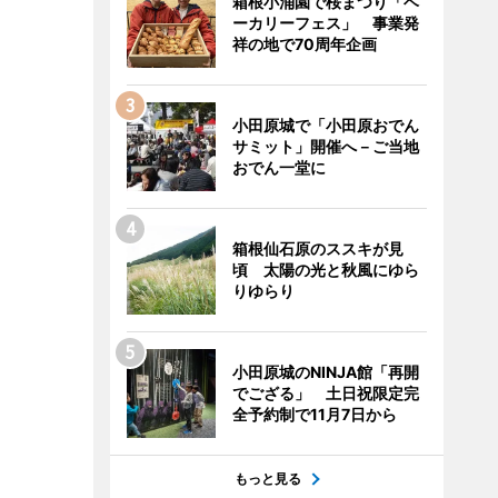
箱根小涌園で桜まつり「ベ
ーカリーフェス」 事業発
祥の地で70周年企画
小田原城で「小田原おでん
サミット」開催へ－ご当地
おでん一堂に
箱根仙石原のススキが見
頃 太陽の光と秋風にゆら
りゆらり
小田原城のNINJA館「再開
でござる」 土日祝限定完
全予約制で11月7日から
もっと見る