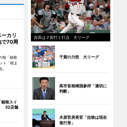
ベーカリ
吉田は２安打１打点 大リーグ
で70周
千賀の力投 大リーグ
の地「箱根
ント「桜ま
る。
高市首相靖国参拝「適切に
判断」
「箱根スイ
 32店舗
木原官房長官「拉致は現在
進行形」