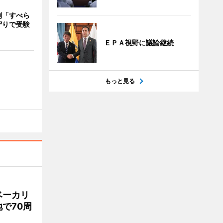
例「すべら
守りで受験
ＥＰＡ視野に議論継続
もっと見る
ベーカリ
で70周