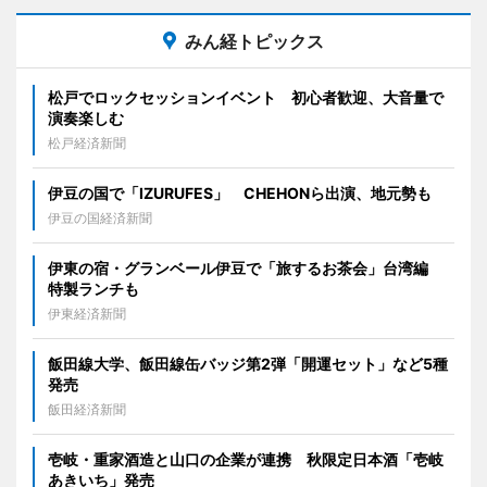
みん経トピックス
松戸でロックセッションイベント 初心者歓迎、大音量で
演奏楽しむ
松戸経済新聞
伊豆の国で「IZURUFES」 CHEHONら出演、地元勢も
伊豆の国経済新聞
伊東の宿・グランベール伊豆で「旅するお茶会」台湾編
特製ランチも
伊東経済新聞
飯田線大学、飯田線缶バッジ第2弾「開運セット」など5種
発売
飯田経済新聞
壱岐・重家酒造と山口の企業が連携 秋限定日本酒「壱岐
あきいち」発売