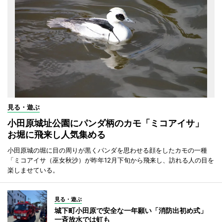
見る・遊ぶ
小田原城址公園にパンダ柄のカモ「ミコアイサ」
お堀に飛来し人気集める
小田原城の堀に目の周りが黒くパンダを思わせる顔をしたカモの一種
「ミコアイサ（巫女秋沙）が昨年12月下旬から飛来し、訪れる人の目を
楽しませている。
見る・遊ぶ
城下町小田原で安全な一年願い「消防出初め式」
一斉放水では虹も