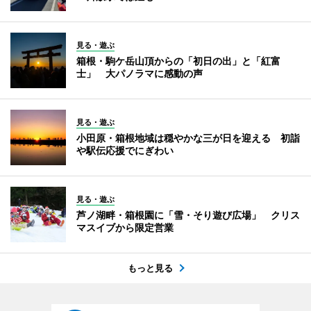
見る・遊ぶ
箱根・駒ケ岳山頂からの「初日の出」と「紅富
士」 大パノラマに感動の声
見る・遊ぶ
小田原・箱根地域は穏やかな三が日を迎える 初詣
や駅伝応援でにぎわい
見る・遊ぶ
芦ノ湖畔・箱根園に「雪・そり遊び広場」 クリス
マスイブから限定営業
もっと見る