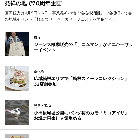
発祥の地で70周年企画
藤田観光は4月5日・6日、事業発祥の地「箱根小涌園」（箱根町）で春
の地域イベント「桜まつり・ベーカリーフェス」を開催する。
買う
ジーンズ移動販売の「デニムマン」がアニバーサリ
ーイベント
食べる
広域箱根エリアで「箱根スイーツコレクション」
32店舗参加
見る・遊ぶ
小田原城址公園にパンダ柄のカモ「ミコアイサ」
お堀に飛来し人気集める