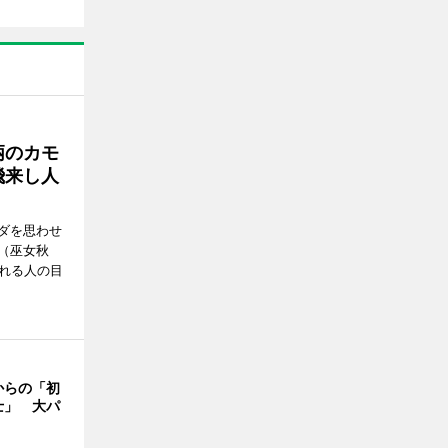
柄のカモ
飛来し人
ダを思わせ
（巫女秋
訪れる人の目
からの「初
士」 大パ