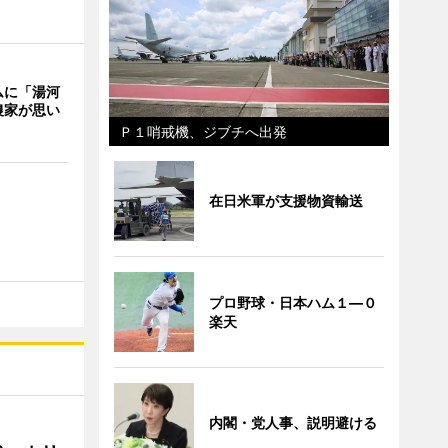
ムに「湯河
農家が思い
Ｐ１哨戒機、ジブチへ出発
在日米軍が支援物資輸送
プロ野球・日本ハム１―０
楽天
内閣・党人事、説明避ける