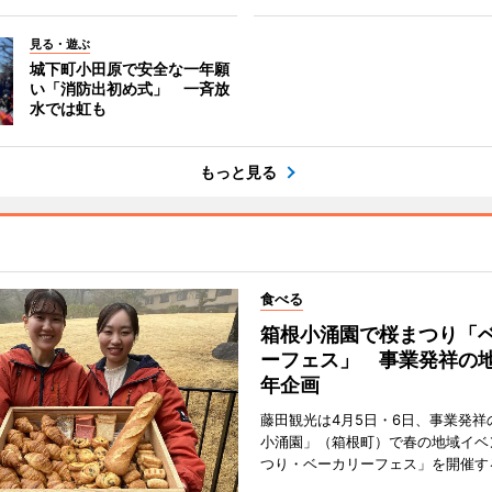
見る・遊ぶ
城下町小田原で安全な一年願
い「消防出初め式」 一斉放
水では虹も
もっと見る
食べる
箱根小涌園で桜まつり「
ーフェス」 事業発祥の地
年企画
藤田観光は4月5日・6日、事業発祥
小涌園」（箱根町）で春の地域イベ
つり・ベーカリーフェス」を開催す