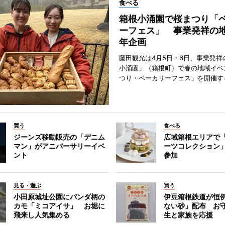
食べる
箱根小涌園で桜まつり「
ーフェス」 事業発祥の地
年企画
藤田観光は4月5日・6日、事業発祥
小涌園」（箱根町）で春の地域イベ
つり・ベーカリーフェス」を開催す
買う
食べる
ジーンズ移動販売の「デニム
広域箱根エリアで
マン」がアニバーサリーイベ
ーツコレクション」
ント
参加
見る・遊ぶ
買う
小田原城址公園にパンダ柄の
伊豆箱根鉄道が恒
カモ「ミコアイサ」 お堀に
ない砂」配布 お
飛来し人気集める
生と家族を応援