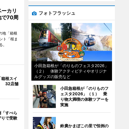
ベーカリ
フォトフラッシュ
で70周
の地「箱根
ント「桜ま
る。
小田急箱根が「のりものフェスタ2026」
（２） 体験アクティビティやオリジナ
ルグッズの販売など
「箱根スイ
 32店舗
小田急箱根が「のりものフ
ェスタ2026」（１） 乗
り物大満喫の体験ツアーを
実施
例「すべら
守りで受験
鈴廣かまぼこの里で恒例の