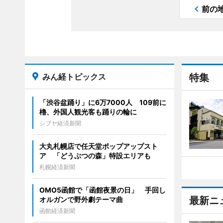
前の
みん経トピックス
特集
「渋谷盆踊り」に6万7000人 109前に
櫓、外国人観光客も踊りの輪に
シブヤ経済新聞
大丸札幌店で任天堂ポップアップスト
ア 「どうぶつの森」特設エリアも
札幌経済新聞
OMO5函館で「函館夜景の日」 手回し
最新ニ
オルガンで野外劇テーマ曲
函館経済新聞