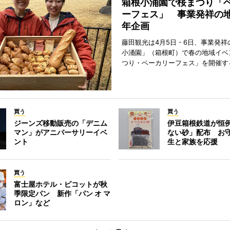
箱根小涌園で桜まつり「
ーフェス」 事業発祥の地
年企画
藤田観光は4月5日・6日、事業発祥
小涌園」（箱根町）で春の地域イベ
つり・ベーカリーフェス」を開催す
買う
買う
ジーンズ移動販売の「デニム
伊豆箱根鉄道が恒
マン」がアニバーサリーイベ
ない砂」配布 お
ント
生と家族を応援
買う
富士屋ホテル・ピコットが秋
季限定パン 新作「パン オ マ
ロン」など