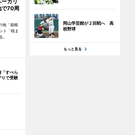
ベーカリ
で70周
岡山学芸館が２回戦へ 高
の地「箱根
校野球
ント「桜ま
る。
もっと見る
例「すべら
守りで受験