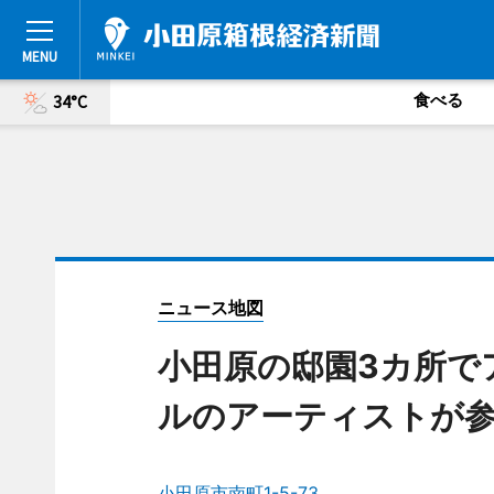
食べる
34°C
ニュース地図
小田原の邸園3カ所で
ルのアーティストが
小田原市南町1-5-73