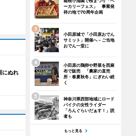
箱根小涌園で桜まつり「ベ
ーカリーフェス」 事業発
祥の地で70周年企画
小田原城で「小田原おでん
サミット」開催へ－ご当地
おでん一堂に
小田原の鶏卵や野菜を西麻
布で販売 「農家の直売
雨にぬれ
所・春夏秋冬」にぎわい続
く
神奈川県西部地域にロード
バイクの女性ライダー
「ろんぐらいだぁす！」読
者も
もっと見る