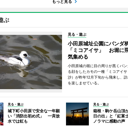
もっと見る
遊ぶ
見る・遊ぶ
小田原城址公園にパンダ
「ミコアイサ」 お堀に
気集める
小田原城の堀に目の周りが黒くパン
る顔をしたカモの一種「ミコアイサ
沙）が昨年12月下旬から飛来し、
を楽しませている。
見る・遊ぶ
見る・遊ぶ
城下町小田原で安全な一年願
箱根・駒ケ岳山頂
い「消防出初め式」 一斉放
日の出」と「紅富
水では虹も
ノラマに感動の声