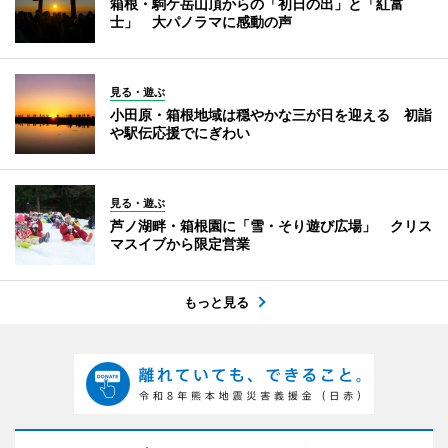
箱根・駒ケ岳山頂からの「初日の出」と「紅富
士」 大パノラマに感動の声
見る・遊ぶ
小田原・箱根地域は穏やかな三が日を迎える 初詣
や駅伝応援でにぎわい
見る・遊ぶ
芦ノ湖畔・箱根園に「雪・そり遊び広場」 クリス
マスイブから限定営業
もっと見る