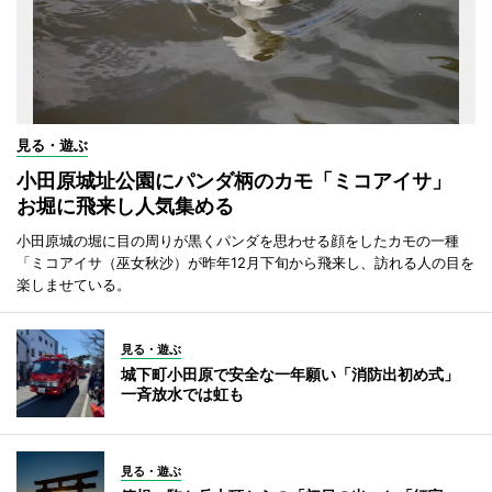
見る・遊ぶ
小田原城址公園にパンダ柄のカモ「ミコアイサ」
お堀に飛来し人気集める
小田原城の堀に目の周りが黒くパンダを思わせる顔をしたカモの一種
「ミコアイサ（巫女秋沙）が昨年12月下旬から飛来し、訪れる人の目を
楽しませている。
見る・遊ぶ
城下町小田原で安全な一年願い「消防出初め式」
一斉放水では虹も
見る・遊ぶ