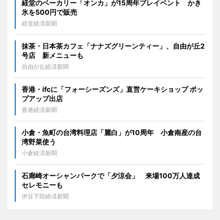
経堂のベーカリー「オンカ」が15周年プレイベント かき
氷を500円で販売
経堂経済新聞
抹茶・日本茶カフェ「ナナズグリーンティー」、自由が丘2
号店 新メニューも
自由が丘経済新聞
香港・ifcに「フォーシーズンズ」直営ケーキショップ ポッ
プアップ出店
香港経済新聞
小倉・魚町の台湾料理店「麗白」が10周年 小倉南産の台
湾野菜使う
小倉経済新聞
石廊崎オーシャンパークで「夕涼会」 来場100万人達成
セレモニーも
伊豆下田経済新聞