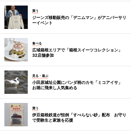
買う
ジーンズ移動販売の「デニムマン」がアニバーサリ
ーイベント
食べる
広域箱根エリアで「箱根スイーツコレクション」
32店舗参加
見る・遊ぶ
小田原城址公園にパンダ柄のカモ「ミコアイサ」
お堀に飛来し人気集める
買う
伊豆箱根鉄道が恒例「すべらない砂」配布 お守り
で受験生と家族を応援