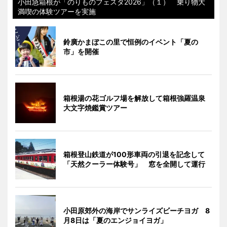
小田急箱根が「のりものフェスタ2026」（１） 乗り物大
満喫の体験ツアーを実施
鈴廣かまぼこの里で恒例のイベント「夏の
市」を開催
箱根湯の花ゴルフ場を解放して箱根強羅温泉
大文字焼鑑賞ツアー
箱根登山鉄道が100形車両の引退を記念して
「天然クーラー体験号」 窓を全開して運行
小田原郊外の海岸でサンライズビーチヨガ 8
月8日は「夏のエンジョイヨガ」