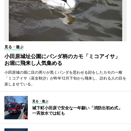
見る・遊ぶ
小田原城址公園にパンダ柄のカモ「ミコアイサ」
お堀に飛来し人気集める
小田原城の堀に目の周りが黒くパンダを思わせる顔をしたカモの一種
「ミコアイサ（巫女秋沙）が昨年12月下旬から飛来し、訪れる人の目を
楽しませている。
見る・遊ぶ
城下町小田原で安全な一年願い「消防出初め式」
一斉放水では虹も