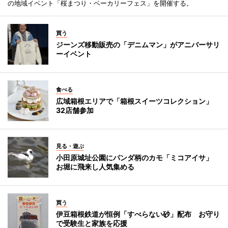
の地域イベント「桜まつり・ベーカリーフェス」を開催する。
買う
ジーンズ移動販売の「デニムマン」がアニバーサリ
ーイベント
食べる
広域箱根エリアで「箱根スイーツコレクション」
32店舗参加
見る・遊ぶ
小田原城址公園にパンダ柄のカモ「ミコアイサ」
お堀に飛来し人気集める
買う
伊豆箱根鉄道が恒例「すべらない砂」配布 お守り
で受験生と家族を応援