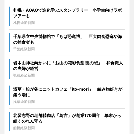
札幌・AOAOで進化学ぶスタンプラリー 小学生向けラボ
ツアーも
札幌経済新聞
千葉県立中央博物館で「ちば恐竜博」 巨大肉食恐竜や海
の捕食者も
千葉経済新聞
岩木山神社向かいに「お山の花彩食堂 龍の憩」 和食職人
の夫婦が経営
弘前経済新聞
浅草・松が谷にニットカフェ「ito-mori」 編み物好きが
集う場に
浅草経済新聞
北習志野の老舗精肉店「鳥吉」が創業170周年 幕末から
続くのれん守る
船橋経済新聞