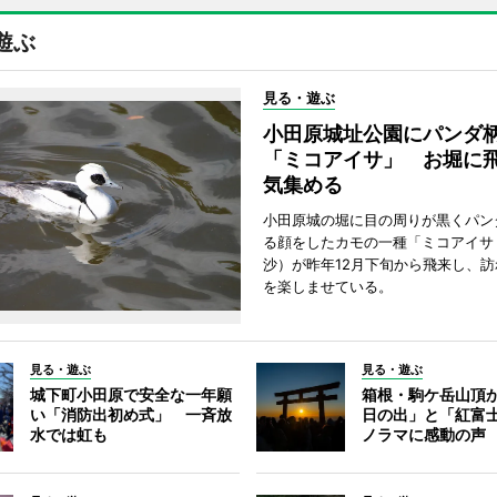
遊ぶ
見る・遊ぶ
小田原城址公園にパンダ
「ミコアイサ」 お堀に
気集める
小田原城の堀に目の周りが黒くパン
る顔をしたカモの一種「ミコアイサ
沙）が昨年12月下旬から飛来し、
を楽しませている。
見る・遊ぶ
見る・遊ぶ
城下町小田原で安全な一年願
箱根・駒ケ岳山頂
い「消防出初め式」 一斉放
日の出」と「紅富
水では虹も
ノラマに感動の声