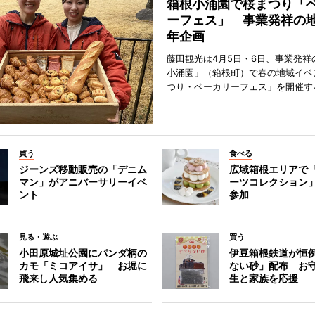
箱根小涌園で桜まつり「
ーフェス」 事業発祥の地
年企画
藤田観光は4月5日・6日、事業発祥
小涌園」（箱根町）で春の地域イベ
つり・ベーカリーフェス」を開催す
買う
食べる
ジーンズ移動販売の「デニム
広域箱根エリアで
マン」がアニバーサリーイベ
ーツコレクション」
ント
参加
見る・遊ぶ
買う
小田原城址公園にパンダ柄の
伊豆箱根鉄道が恒
カモ「ミコアイサ」 お堀に
ない砂」配布 お
飛来し人気集める
生と家族を応援