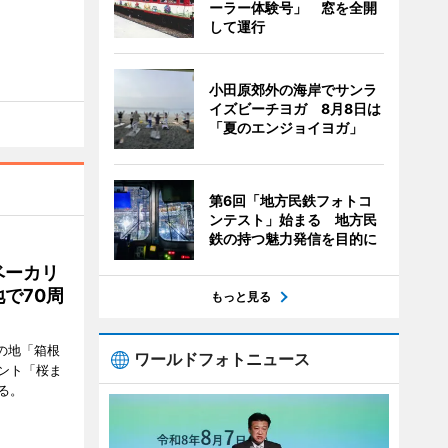
ーラー体験号」 窓を全開
して運行
小田原郊外の海岸でサンラ
イズビーチヨガ 8月8日は
「夏のエンジョイヨガ」
第6回「地方民鉄フォトコ
ンテスト」始まる 地方民
鉄の持つ魅力発信を目的に
ベーカリ
で70周
もっと見る
の地「箱根
ワールドフォトニュース
ント「桜ま
る。