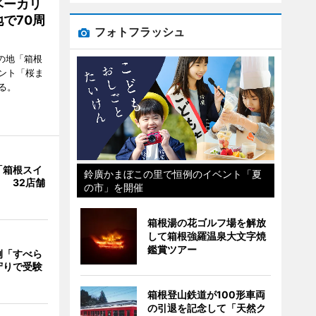
ベーカリ
で70周
フォトフラッシュ
の地「箱根
ント「桜ま
る。
「箱根スイ
鈴廣かまぼこの里で恒例のイベント「夏
 32店舗
の市」を開催
箱根湯の花ゴルフ場を解放
して箱根強羅温泉大文字焼
鑑賞ツアー
例「すべら
守りで受験
箱根登山鉄道が100形車両
の引退を記念して「天然ク