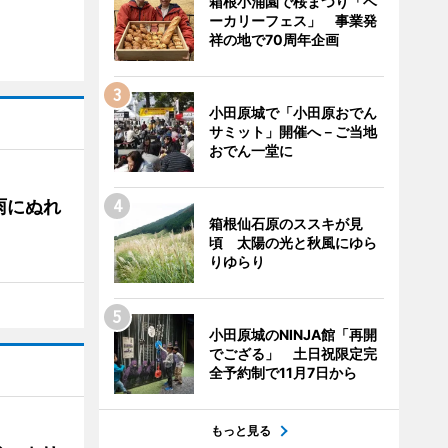
箱根小涌園で桜まつり「ベ
ーカリーフェス」 事業発
祥の地で70周年企画
小田原城で「小田原おでん
サミット」開催へ－ご当地
おでん一堂に
雨にぬれ
箱根仙石原のススキが見
頃 太陽の光と秋風にゆら
りゆらり
小田原城のNINJA館「再開
でござる」 土日祝限定完
全予約制で11月7日から
もっと見る