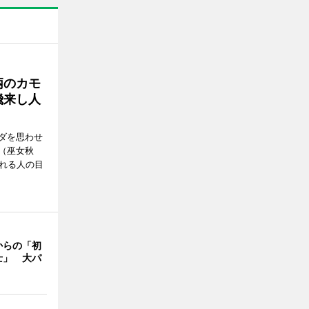
柄のカモ
飛来し人
ダを思わせ
（巫女秋
訪れる人の目
からの「初
士」 大パ