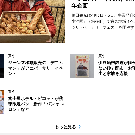
年企画
藤田観光は4月5日・6日、事業発祥
小涌園」（箱根町）で春の地域イベ
つり・ベーカリーフェス」を開催す
買う
買う
ジーンズ移動販売の「デニム
伊豆箱根鉄道が恒
マン」がアニバーサリーイベ
ない砂」配布 お
ント
生と家族を応援
買う
富士屋ホテル・ピコットが秋
季限定パン 新作「パン オ マ
ロン」など
もっと見る