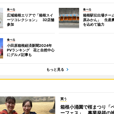
食べる
食べる
広域箱根エリアで「箱根スイ
箱根駅伝出場チー
ーツコレクション」 32店舗
原みかん」 生産
参加
を込めて協力
食べる
小田原箱根経済新聞2024年
PVランキング 花と自然中心
にグルメ記事も
もっと見る
買う
箱根小涌園で桜まつり「
ーフェス」 事業発祥の地