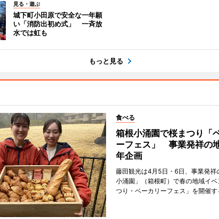
見る・遊ぶ
城下町小田原で安全な一年願
い「消防出初め式」 一斉放
水では虹も
もっと見る
食べる
箱根小涌園で桜まつり「
ーフェス」 事業発祥の地
年企画
藤田観光は4月5日・6日、事業発祥
小涌園」（箱根町）で春の地域イベ
つり・ベーカリーフェス」を開催す