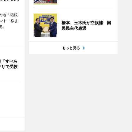
の地「箱根
ント「桜ま
橋本、玉木氏が立候補 国
る。
民民主代表選
もっと見る
例「すべら
守りで受験