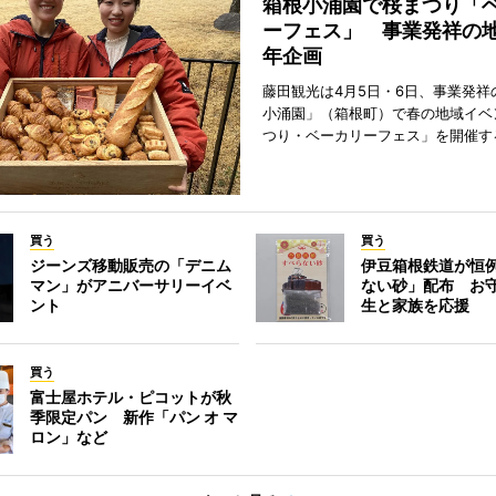
箱根小涌園で桜まつり「
ーフェス」 事業発祥の地
年企画
藤田観光は4月5日・6日、事業発祥
小涌園」（箱根町）で春の地域イベ
つり・ベーカリーフェス」を開催す
買う
買う
ジーンズ移動販売の「デニム
伊豆箱根鉄道が恒
マン」がアニバーサリーイベ
ない砂」配布 お
ント
生と家族を応援
買う
富士屋ホテル・ピコットが秋
季限定パン 新作「パン オ マ
ロン」など