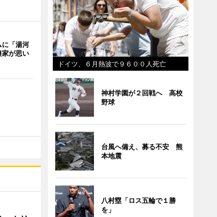
ムに「湯河
農家が思い
ドイツ、６月熱波で９６００人死亡
神村学園が２回戦へ 高校
野球
台風へ備え、募る不安 熊
本地震
八村塁「ロス五輪で１勝
を」