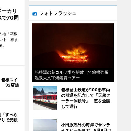
ベーカリ
フォトフラッシュ
で70周
の地「箱根
ント「桜ま
る。
箱根湯の花ゴルフ場を解放して箱根強羅
温泉大文字焼鑑賞ツアー
「箱根スイ
 32店舗
箱根登山鉄道が100形車両
の引退を記念して「天然ク
ーラー体験号」 窓を全開
して運行
例「すべら
守りで受験
小田原郊外の海岸でサンラ
イズビーチヨガ 8月8日は