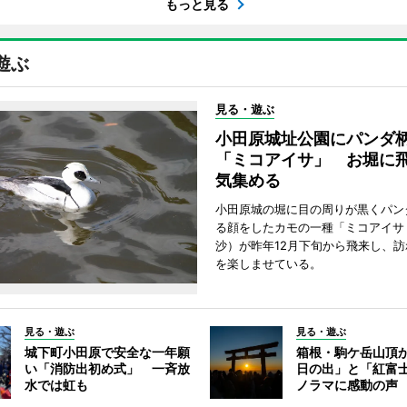
もっと見る
遊ぶ
見る・遊ぶ
小田原城址公園にパンダ
「ミコアイサ」 お堀に
気集める
小田原城の堀に目の周りが黒くパン
る顔をしたカモの一種「ミコアイサ
沙）が昨年12月下旬から飛来し、
を楽しませている。
見る・遊ぶ
見る・遊ぶ
城下町小田原で安全な一年願
箱根・駒ケ岳山頂
い「消防出初め式」 一斉放
日の出」と「紅富
水では虹も
ノラマに感動の声