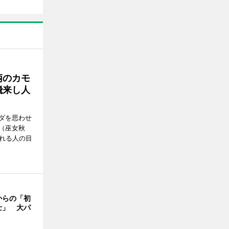
柄のカモ
飛来し人
ダを思わせ
（巫女秋
訪れる人の目
からの「初
士」 大パ