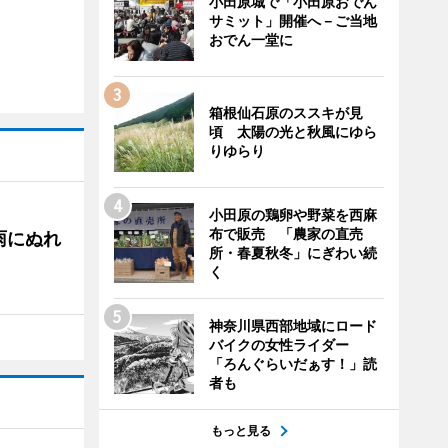
小田原城で「小田原おでん
サミット」開催へ－ご当地
おでん一堂に
箱根仙石原のススキが見
頃 太陽の光と秋風にゆら
りゆらり
小田原の鶏卵や野菜を西麻
布で販売 「農家の直売
雨にぬれ
所・春夏秋冬」にぎわい続
く
神奈川県西部地域にロード
バイクの女性ライダー
「ろんぐらいだぁす！」読
者も
もっと見る