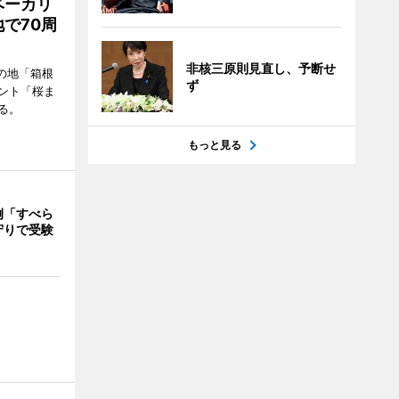
ベーカリ
で70周
非核三原則見直し、予断せ
の地「箱根
ず
ント「桜ま
る。
もっと見る
例「すべら
守りで受験