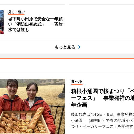
見る・遊ぶ
城下町小田原で安全な一年願
い「消防出初め式」 一斉放
水では虹も
もっと見る
食べる
箱根小涌園で桜まつり「
ーフェス」 事業発祥の地
年企画
藤田観光は4月5日・6日、事業発祥
小涌園」（箱根町）で春の地域イベ
つり・ベーカリーフェス」を開催す