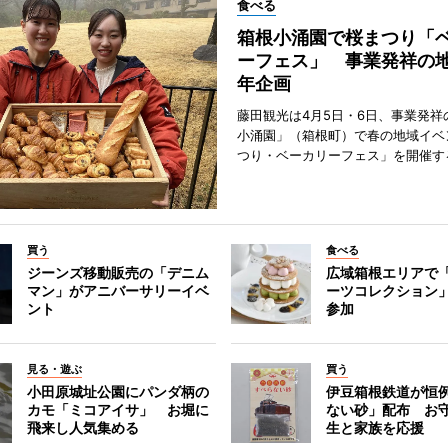
食べる
箱根小涌園で桜まつり「
ーフェス」 事業発祥の地
年企画
藤田観光は4月5日・6日、事業発祥
小涌園」（箱根町）で春の地域イベ
つり・ベーカリーフェス」を開催す
買う
食べる
ジーンズ移動販売の「デニム
広域箱根エリアで
マン」がアニバーサリーイベ
ーツコレクション」
ント
参加
見る・遊ぶ
買う
小田原城址公園にパンダ柄の
伊豆箱根鉄道が恒
カモ「ミコアイサ」 お堀に
ない砂」配布 お
飛来し人気集める
生と家族を応援