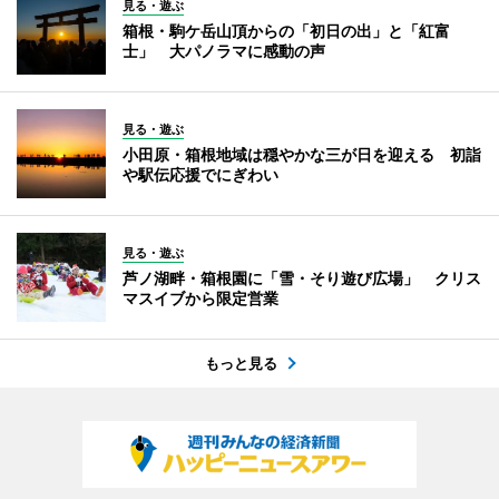
見る・遊ぶ
箱根・駒ケ岳山頂からの「初日の出」と「紅富
士」 大パノラマに感動の声
見る・遊ぶ
小田原・箱根地域は穏やかな三が日を迎える 初詣
や駅伝応援でにぎわい
見る・遊ぶ
芦ノ湖畔・箱根園に「雪・そり遊び広場」 クリス
マスイブから限定営業
もっと見る