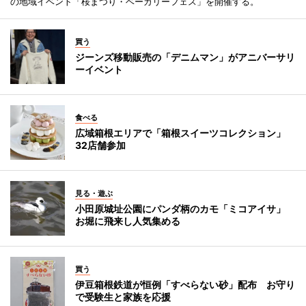
の地域イベント「桜まつり・ベーカリーフェス」を開催する。
買う
ジーンズ移動販売の「デニムマン」がアニバーサリ
ーイベント
食べる
広域箱根エリアで「箱根スイーツコレクション」
32店舗参加
見る・遊ぶ
小田原城址公園にパンダ柄のカモ「ミコアイサ」
お堀に飛来し人気集める
買う
伊豆箱根鉄道が恒例「すべらない砂」配布 お守り
で受験生と家族を応援