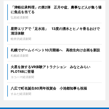
「津軽伝承料理」の第2弾 正月や盆、農事など人が集う場
に焦点を当てる
弘前経済新聞
星野エリアで「足水浴」 13度の湧水とヒノキ香るおけで
清涼体験
軽井沢経済新聞
札幌でゲームイベント10月開催へ 高校生向け企画を新設
札幌経済新聞
火星を旅するVR体験アトラクション みなとみらい
PLOT48に登場
ヨコハマ経済新聞
八広で町名誕生60周年祝賀会 小池都知事も祝福
すみだ経済新聞