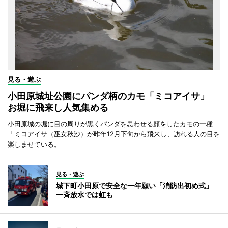
見る・遊ぶ
小田原城址公園にパンダ柄のカモ「ミコアイサ」
お堀に飛来し人気集める
小田原城の堀に目の周りが黒くパンダを思わせる顔をしたカモの一種
「ミコアイサ（巫女秋沙）が昨年12月下旬から飛来し、訪れる人の目を
楽しませている。
見る・遊ぶ
城下町小田原で安全な一年願い「消防出初め式」
一斉放水では虹も