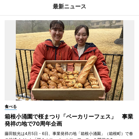
最新ニュース
食べる
箱根小涌園で桜まつり「ベーカリーフェス」 事業
発祥の地で70周年企画
藤田観光は4月5日・6日、事業発祥の地「箱根小涌園」（箱根町）で春