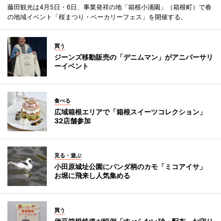
藤田観光は4月5日・6日、事業発祥の地「箱根小涌園」（箱根町）で春
の地域イベント「桜まつり・ベーカリーフェス」を開催する。
買う
ジーンズ移動販売の「デニムマン」がアニバーサリ
ーイベント
食べる
広域箱根エリアで「箱根スイーツコレクション」
32店舗参加
見る・遊ぶ
小田原城址公園にパンダ柄のカモ「ミコアイサ」
お堀に飛来し人気集める
買う