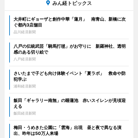
みん経トピックス
大井町にギョーザと創作中華「蓮月」 南青山、新橋に次
ぐ都内3店舗目
品川経済新聞
八戸の伝統武芸「騎馬打毬」がお守りに 新羅神社、透明
感のある切り絵で
八戸経済新聞
さいたまで子ども向け体験イベント「夏ラボ」 救命や防
犯学ぶ
浦和経済新聞
飯田「ギャラリー南無」の睡蓮池 赤いスイレンが見頃迎
える
飯田経済新聞
梅田・うめきた公園に「雲海」出現 昼と夜で異なる演
出、昨年は50万人来場