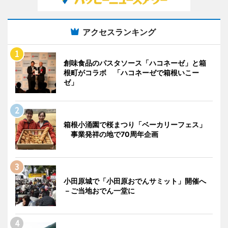
アクセスランキング
創味食品のパスタソース「ハコネーゼ」と箱
根町がコラボ 「ハコネーゼで箱根いこー
ゼ」
箱根小涌園で桜まつり「ベーカリーフェス」
事業発祥の地で70周年企画
小田原城で「小田原おでんサミット」開催へ
－ご当地おでん一堂に