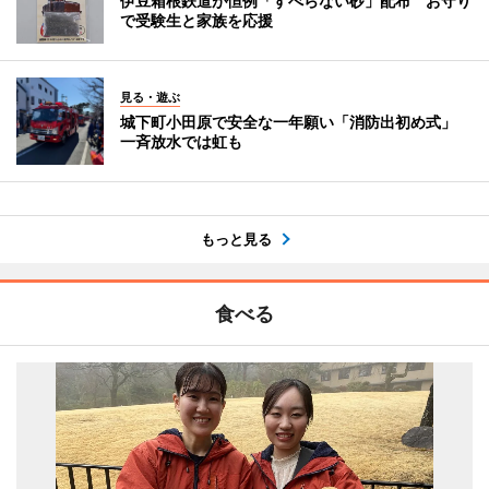
伊豆箱根鉄道が恒例「すべらない砂」配布 お守り
で受験生と家族を応援
見る・遊ぶ
城下町小田原で安全な一年願い「消防出初め式」
一斉放水では虹も
もっと見る
食べる