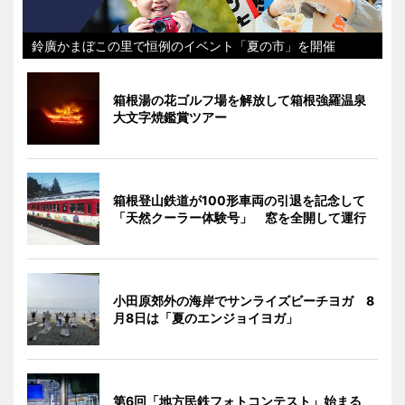
鈴廣かまぼこの里で恒例のイベント「夏の市」を開催
箱根湯の花ゴルフ場を解放して箱根強羅温泉
大文字焼鑑賞ツアー
箱根登山鉄道が100形車両の引退を記念して
「天然クーラー体験号」 窓を全開して運行
小田原郊外の海岸でサンライズビーチヨガ 8
月8日は「夏のエンジョイヨガ」
第6回「地方民鉄フォトコンテスト」始まる