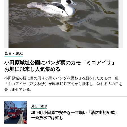
見る・遊ぶ
小田原城址公園にパンダ柄のカモ「ミコアイサ」
お堀に飛来し人気集める
小田原城の堀に目の周りが黒くパンダを思わせる顔をしたカモの一種
「ミコアイサ（巫女秋沙）が昨年12月下旬から飛来し、訪れる人の目を
楽しませている。
見る・遊ぶ
城下町小田原で安全な一年願い「消防出初め式」
一斉放水では虹も