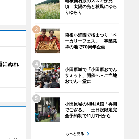
箱根仙石原のススキが見
頃 太陽の光と秋風にゆら
りゆらり
箱根小涌園で桜まつり「ベ
ーカリーフェス」 事業発
祥の地で70周年企画
雨にぬれ
小田原城で「小田原おでん
サミット」開催へ－ご当地
おでん一堂に
小田原城のNINJA館「再開
でござる」 土日祝限定完
全予約制で11月7日から
もっと見る