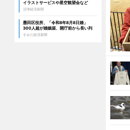
イラストサービスや星空観望会など
沼津経済新聞
墨田区役所、「令和8年8月8日婚」
300人超が婚姻届、開庁前から長い列
すみだ経済新聞