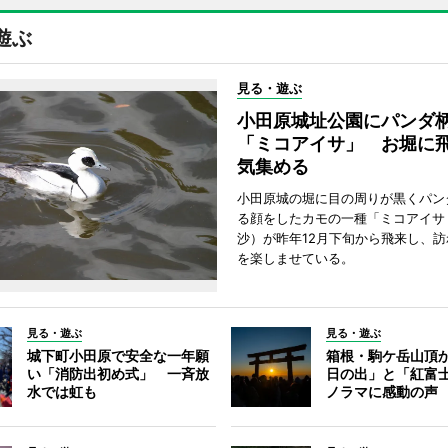
遊ぶ
見る・遊ぶ
小田原城址公園にパンダ
「ミコアイサ」 お堀に
気集める
小田原城の堀に目の周りが黒くパン
る顔をしたカモの一種「ミコアイサ
沙）が昨年12月下旬から飛来し、
を楽しませている。
見る・遊ぶ
見る・遊ぶ
城下町小田原で安全な一年願
箱根・駒ケ岳山頂
い「消防出初め式」 一斉放
日の出」と「紅富
水では虹も
ノラマに感動の声