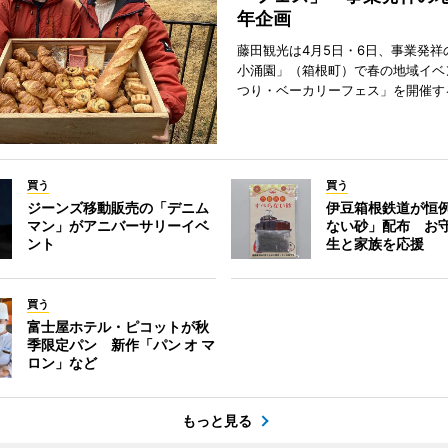
年企画
藤田観光は4月5日・6日、事業発祥
小涌園」（箱根町）で春の地域イベ
つり・ベーカリーフェス」を開催す
買う
買う
ジーンズ移動販売の「デニム
伊豆箱根鉄道が恒
マン」がアニバーサリーイベ
ない砂」配布 お
ント
生と家族を応援
買う
富士屋ホテル・ピコットが秋
季限定パン 新作「パン オ マ
ロン」など
もっと見る