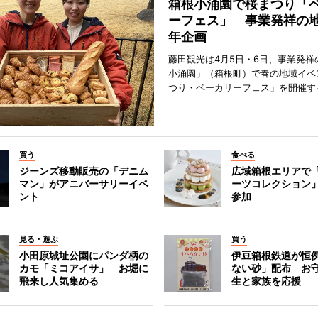
箱根小涌園で桜まつり「
ーフェス」 事業発祥の地
年企画
藤田観光は4月5日・6日、事業発祥
小涌園」（箱根町）で春の地域イベ
つり・ベーカリーフェス」を開催す
買う
食べる
ジーンズ移動販売の「デニム
広域箱根エリアで
マン」がアニバーサリーイベ
ーツコレクション」
ント
参加
見る・遊ぶ
買う
小田原城址公園にパンダ柄の
伊豆箱根鉄道が恒
カモ「ミコアイサ」 お堀に
ない砂」配布 お
飛来し人気集める
生と家族を応援