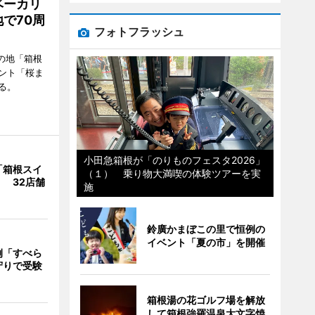
ベーカリ
で70周
フォトフラッシュ
の地「箱根
ント「桜ま
る。
小田急箱根が「のりものフェスタ2026」
「箱根スイ
（１） 乗り物大満喫の体験ツアーを実
 32店舗
施
鈴廣かまぼこの里で恒例の
イベント「夏の市」を開催
例「すべら
守りで受験
箱根湯の花ゴルフ場を解放
して箱根強羅温泉大文字焼