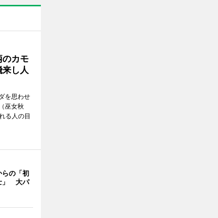
柄のカモ
飛来し人
ダを思わせ
（巫女秋
訪れる人の目
からの「初
士」 大パ