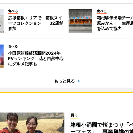
食べる
食べる
広域箱根エリアで「箱根スイ
箱根駅伝出場チー
ーツコレクション」 32店舗
原みかん」 生産
参加
を込めて協力
食べる
小田原箱根経済新聞2024年
PVランキング 花と自然中心
にグルメ記事も
もっと見る
買う
箱根小涌園で桜まつり「
ーフェス」 事業発祥の地