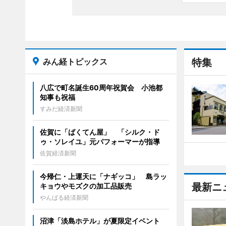
みん経トピックス
特集
八広で町名誕生60周年祝賀会 小池都
知事も祝福
すみだ経済新聞
佐賀に「ばくてん屋」 「シルク・ド
ゥ・ソレイユ」元パフォーマーが指導
佐賀経済新聞
今帰仁・上運天に「ナギッコ」 島ラッ
最新ニ
キョウやモズクの加工品販売
やんばる経済新聞
沼津「淡島ホテル」が夏限定イベント