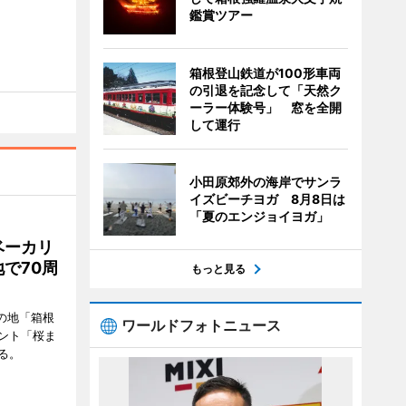
鑑賞ツアー
箱根登山鉄道が100形車両
の引退を記念して「天然ク
ーラー体験号」 窓を全開
して運行
小田原郊外の海岸でサンラ
イズビーチヨガ 8月8日は
「夏のエンジョイヨガ」
ベーカリ
で70周
もっと見る
の地「箱根
ワールドフォトニュース
ント「桜ま
る。