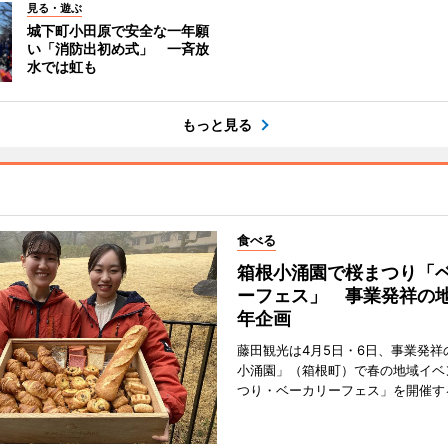
見る・遊ぶ
城下町小田原で安全な一年願
い「消防出初め式」 一斉放
水では虹も
もっと見る
食べる
箱根小涌園で桜まつり「
ーフェス」 事業発祥の地
年企画
藤田観光は4月5日・6日、事業発祥
小涌園」（箱根町）で春の地域イベ
つり・ベーカリーフェス」を開催す