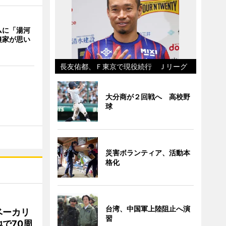
ムに「湯河
農家が思い
長友佑都、Ｆ東京で現役続行 Ｊリーグ
大分商が２回戦へ 高校野
球
災害ボランティア、活動本
格化
台湾、中国軍上陸阻止へ演
ベーカリ
習
で70周