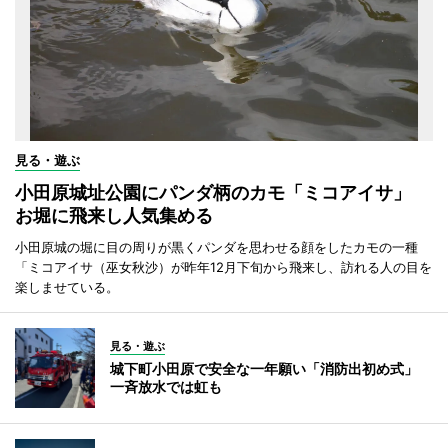
見る・遊ぶ
小田原城址公園にパンダ柄のカモ「ミコアイサ」
お堀に飛来し人気集める
小田原城の堀に目の周りが黒くパンダを思わせる顔をしたカモの一種
「ミコアイサ（巫女秋沙）が昨年12月下旬から飛来し、訪れる人の目を
楽しませている。
見る・遊ぶ
城下町小田原で安全な一年願い「消防出初め式」
一斉放水では虹も