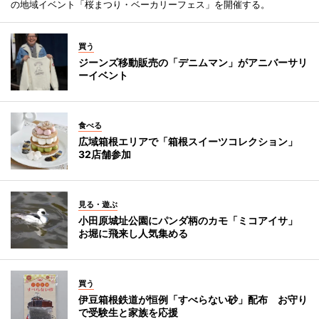
の地域イベント「桜まつり・ベーカリーフェス」を開催する。
買う
ジーンズ移動販売の「デニムマン」がアニバーサリ
ーイベント
食べる
広域箱根エリアで「箱根スイーツコレクション」
32店舗参加
見る・遊ぶ
小田原城址公園にパンダ柄のカモ「ミコアイサ」
お堀に飛来し人気集める
買う
伊豆箱根鉄道が恒例「すべらない砂」配布 お守り
で受験生と家族を応援