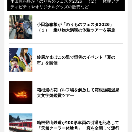
小田急箱根が「のりものフェスタ2026」（２） 体験アク
ティビティやオリジナルグッズの販売など
小田急箱根が「のりものフェスタ2026」
（１） 乗り物大満喫の体験ツアーを実施
鈴廣かまぼこの里で恒例のイベント「夏の
市」を開催
箱根湯の花ゴルフ場を解放して箱根強羅温泉
大文字焼鑑賞ツアー
箱根登山鉄道が100形車両の引退を記念して
「天然クーラー体験号」 窓を全開して運行