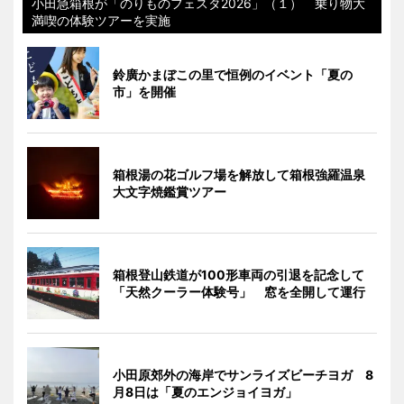
小田急箱根が「のりものフェスタ2026」（１） 乗り物大
満喫の体験ツアーを実施
鈴廣かまぼこの里で恒例のイベント「夏の
市」を開催
箱根湯の花ゴルフ場を解放して箱根強羅温泉
大文字焼鑑賞ツアー
箱根登山鉄道が100形車両の引退を記念して
「天然クーラー体験号」 窓を全開して運行
小田原郊外の海岸でサンライズビーチヨガ 8
月8日は「夏のエンジョイヨガ」