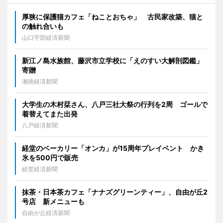
厚狭に保護猫カフェ「ねことおちゃ」 古民家改築、猫と
の触れ合いも
山口宇部経済新聞
新江ノ島水族館、藤沢市立学校に「えのすい大解剖図鑑」
寄贈
湘南経済新聞
大学生の木村栞さん、八戸三社大祭の行列を2周 ゴールで
着替えてまた出発
八戸経済新聞
経堂のベーカリー「オンカ」が15周年プレイベント かき
氷を500円で販売
経堂経済新聞
抹茶・日本茶カフェ「ナナズグリーンティー」、自由が丘2
号店 新メニューも
自由が丘経済新聞