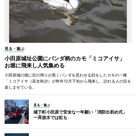
見る・遊ぶ
小田原城址公園にパンダ柄のカモ「ミコアイサ」
お堀に飛来し人気集める
小田原城の堀に目の周りが黒くパンダを思わせる顔をしたカモの一種
「ミコアイサ（巫女秋沙）が昨年12月下旬から飛来し、訪れる人の目を
楽しませている。
見る・遊ぶ
城下町小田原で安全な一年願い「消防出初め式」
一斉放水では虹も