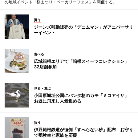
の地域イベント「桜まつり・ベーカリーフェス」を開催する。
買う
ジーンズ移動販売の「デニムマン」がアニバーサリ
ーイベント
食べる
広域箱根エリアで「箱根スイーツコレクション」
32店舗参加
見る・遊ぶ
小田原城址公園にパンダ柄のカモ「ミコアイサ」
お堀に飛来し人気集める
買う
伊豆箱根鉄道が恒例「すべらない砂」配布 お守り
で受験生と家族を応援