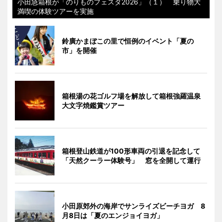
小田急箱根が「のりものフェスタ2026」（１） 乗り物大
満喫の体験ツアーを実施
鈴廣かまぼこの里で恒例のイベント「夏の
市」を開催
箱根湯の花ゴルフ場を解放して箱根強羅温泉
大文字焼鑑賞ツアー
箱根登山鉄道が100形車両の引退を記念して
「天然クーラー体験号」 窓を全開して運行
小田原郊外の海岸でサンライズビーチヨガ 8
月8日は「夏のエンジョイヨガ」