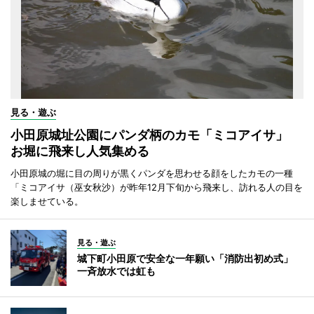
見る・遊ぶ
小田原城址公園にパンダ柄のカモ「ミコアイサ」
お堀に飛来し人気集める
小田原城の堀に目の周りが黒くパンダを思わせる顔をしたカモの一種
「ミコアイサ（巫女秋沙）が昨年12月下旬から飛来し、訪れる人の目を
楽しませている。
見る・遊ぶ
城下町小田原で安全な一年願い「消防出初め式」
一斉放水では虹も