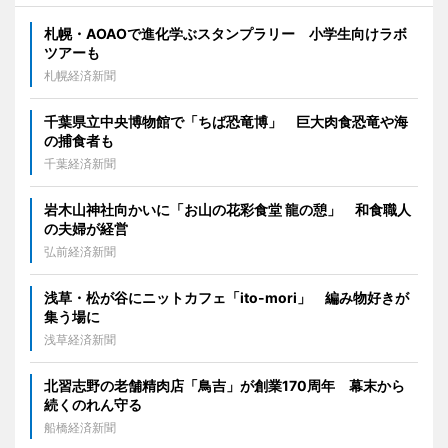
札幌・AOAOで進化学ぶスタンプラリー 小学生向けラボ
ツアーも
札幌経済新聞
千葉県立中央博物館で「ちば恐竜博」 巨大肉食恐竜や海
の捕食者も
千葉経済新聞
岩木山神社向かいに「お山の花彩食堂 龍の憩」 和食職人
の夫婦が経営
弘前経済新聞
浅草・松が谷にニットカフェ「ito-mori」 編み物好きが
集う場に
浅草経済新聞
北習志野の老舗精肉店「鳥吉」が創業170周年 幕末から
続くのれん守る
船橋経済新聞