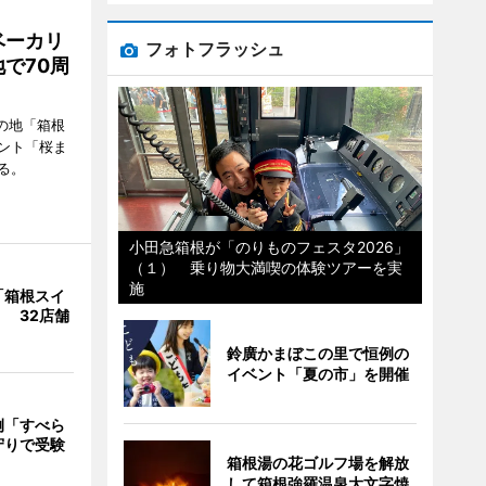
ベーカリ
フォトフラッシュ
で70周
の地「箱根
ント「桜ま
る。
小田急箱根が「のりものフェスタ2026」
（１） 乗り物大満喫の体験ツアーを実
施
「箱根スイ
 32店舗
鈴廣かまぼこの里で恒例の
イベント「夏の市」を開催
例「すべら
守りで受験
箱根湯の花ゴルフ場を解放
して箱根強羅温泉大文字焼