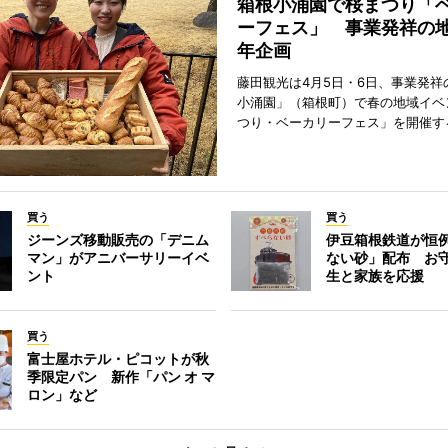
箱根小涌園で桜まつり「
ーフェス」 事業発祥の地
年企画
藤田観光は4月5日・6日、事業発祥
小涌園」（箱根町）で春の地域イベ
つり・ベーカリーフェス」を開催す
買う
買う
ジーンズ移動販売の「デニム
伊豆箱根鉄道が恒
マン」がアニバーサリーイベ
ない砂」配布 お
ント
生と家族を応援
買う
富士屋ホテル・ピコットが秋
季限定パン 新作「パン オ マ
ロン」など