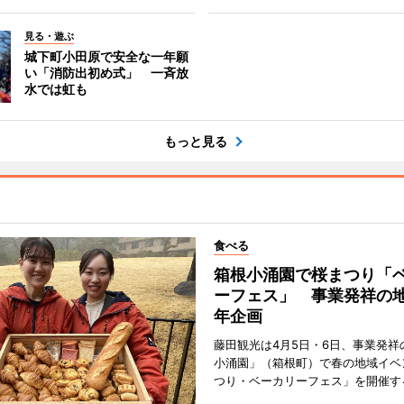
見る・遊ぶ
城下町小田原で安全な一年願
い「消防出初め式」 一斉放
水では虹も
もっと見る
食べる
箱根小涌園で桜まつり「
ーフェス」 事業発祥の地
年企画
藤田観光は4月5日・6日、事業発祥
小涌園」（箱根町）で春の地域イベ
つり・ベーカリーフェス」を開催す