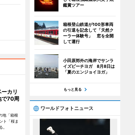
鑑賞ツアー
箱根登山鉄道が100形車両
の引退を記念して「天然ク
ーラー体験号」 窓を全開
して運行
小田原郊外の海岸でサンラ
イズビーチヨガ 8月8日は
「夏のエンジョイヨガ」
もっと見る
ベーカリ
で70周
ワールドフォトニュース
の地「箱根
ント「桜ま
る。