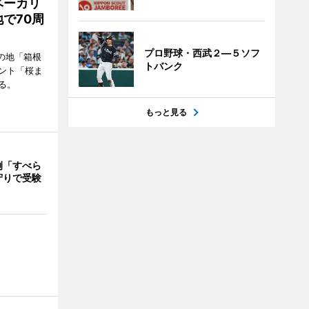
ベーカリ
で70周
プロ野球・西武２―５ソフ
の地「箱根
トバンク
ント「桜ま
る。
もっと見る
例「すべら
守りで受験