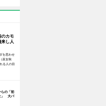
柄のカモ
飛来し人
ダを思わせ
（巫女秋
訪れる人の目
からの「初
士」 大パ