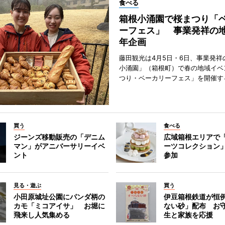
食べる
箱根小涌園で桜まつり「
ーフェス」 事業発祥の地
年企画
藤田観光は4月5日・6日、事業発祥
小涌園」（箱根町）で春の地域イベ
つり・ベーカリーフェス」を開催す
買う
食べる
ジーンズ移動販売の「デニム
広域箱根エリアで
マン」がアニバーサリーイベ
ーツコレクション」
ント
参加
見る・遊ぶ
買う
小田原城址公園にパンダ柄の
伊豆箱根鉄道が恒
カモ「ミコアイサ」 お堀に
ない砂」配布 お
飛来し人気集める
生と家族を応援