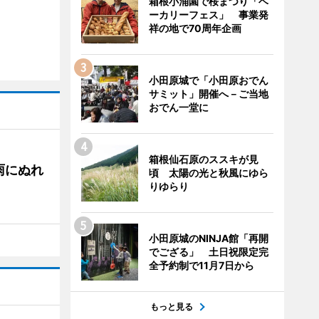
箱根小涌園で桜まつり「ベ
ーカリーフェス」 事業発
祥の地で70周年企画
小田原城で「小田原おでん
サミット」開催へ－ご当地
おでん一堂に
箱根仙石原のススキが見
雨にぬれ
頃 太陽の光と秋風にゆら
りゆらり
小田原城のNINJA館「再開
でござる」 土日祝限定完
全予約制で11月7日から
もっと見る