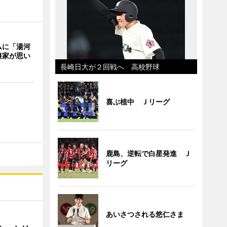
ムに「湯河
農家が思い
長崎日大が２回戦へ 高校野球
喜ぶ植中 Ｊリーグ
鹿島、逆転で白星発進 Ｊ
リーグ
あいさつされる悠仁さま