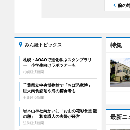
前の
みん経トピックス
特集
札幌・AOAOで進化学ぶスタンプラリ
ー 小学生向けラボツアーも
札幌経済新聞
千葉県立中央博物館で「ちば恐竜博」
巨大肉食恐竜や海の捕食者も
千葉経済新聞
岩木山神社向かいに「お山の花彩食堂 龍
最新ニ
の憩」 和食職人の夫婦が経営
弘前経済新聞