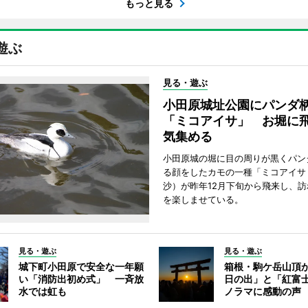
もっと見る
遊ぶ
見る・遊ぶ
小田原城址公園にパンダ
「ミコアイサ」 お堀に
気集める
小田原城の堀に目の周りが黒くパン
る顔をしたカモの一種「ミコアイサ
沙）が昨年12月下旬から飛来し、
を楽しませている。
見る・遊ぶ
見る・遊ぶ
城下町小田原で安全な一年願
箱根・駒ケ岳山頂
い「消防出初め式」 一斉放
日の出」と「紅富
水では虹も
ノラマに感動の声