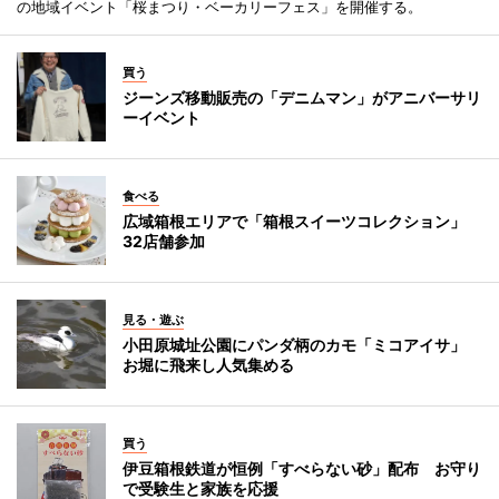
の地域イベント「桜まつり・ベーカリーフェス」を開催する。
買う
ジーンズ移動販売の「デニムマン」がアニバーサリ
ーイベント
食べる
広域箱根エリアで「箱根スイーツコレクション」
32店舗参加
見る・遊ぶ
小田原城址公園にパンダ柄のカモ「ミコアイサ」
お堀に飛来し人気集める
買う
伊豆箱根鉄道が恒例「すべらない砂」配布 お守り
で受験生と家族を応援