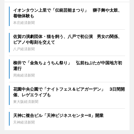
イオンタウン上里で「伝統芸能まつり」 獅子舞や太鼓、
着物体験も
本庄経済新聞
佐賀の演劇団体・猫を飼う、八戸で初公演 男女の関係、
ピアノや彫刻を交えて
八戸経済新聞
柳井で「金魚ちょうちん祭り」 弘前ねぷたが中国地方初
運行
周南経済新聞
花園中央公園で「ナイトフェス＆ビアガーデン」 3日間開
催、レゲエライブも
東大阪経済新聞
天神に複合ビル「天神ビジネスセンターII」開業
天神経済新聞