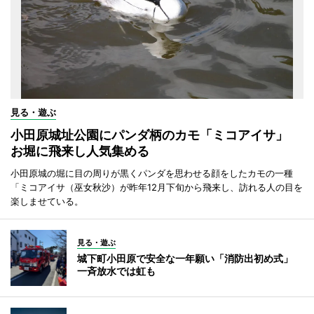
見る・遊ぶ
小田原城址公園にパンダ柄のカモ「ミコアイサ」
お堀に飛来し人気集める
小田原城の堀に目の周りが黒くパンダを思わせる顔をしたカモの一種
「ミコアイサ（巫女秋沙）が昨年12月下旬から飛来し、訪れる人の目を
楽しませている。
見る・遊ぶ
城下町小田原で安全な一年願い「消防出初め式」
一斉放水では虹も