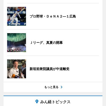
プロ野球・ＤｅＮＡ２―１広島
Ｊリーグ、真夏の開幕
新垣前衆院議員が中道離党
もっと見る
みん経トピックス