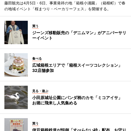
藤田観光は4月5日・6日、事業発祥の地「箱根小涌園」（箱根町）で春
の地域イベント「桜まつり・ベーカリーフェス」を開催する。
買う
ジーンズ移動販売の「デニムマン」がアニバーサリ
ーイベント
食べる
広域箱根エリアで「箱根スイーツコレクション」
32店舗参加
見る・遊ぶ
小田原城址公園にパンダ柄のカモ「ミコアイサ」
お堀に飛来し人気集める
買う
伊豆箱根鉄道が恒例「すべらない砂」配布 お守り