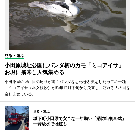
見る・遊ぶ
小田原城址公園にパンダ柄のカモ「ミコアイサ」
お堀に飛来し人気集める
小田原城の堀に目の周りが黒くパンダを思わせる顔をしたカモの一種
「ミコアイサ（巫女秋沙）が昨年12月下旬から飛来し、訪れる人の目を
楽しませている。
見る・遊ぶ
城下町小田原で安全な一年願い「消防出初め式」
一斉放水では虹も