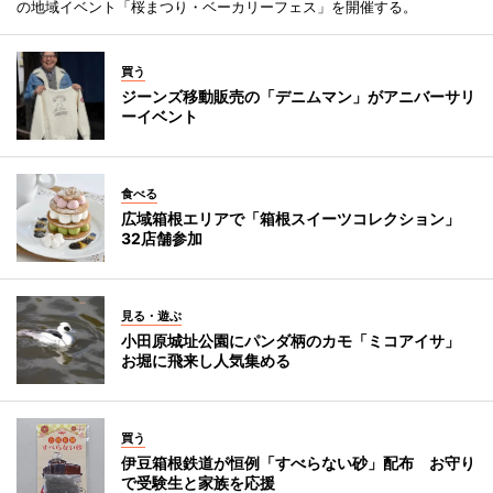
の地域イベント「桜まつり・ベーカリーフェス」を開催する。
買う
ジーンズ移動販売の「デニムマン」がアニバーサリ
ーイベント
食べる
広域箱根エリアで「箱根スイーツコレクション」
32店舗参加
見る・遊ぶ
小田原城址公園にパンダ柄のカモ「ミコアイサ」
お堀に飛来し人気集める
買う
伊豆箱根鉄道が恒例「すべらない砂」配布 お守り
で受験生と家族を応援