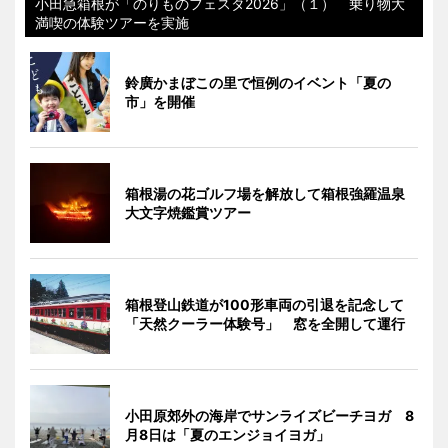
小田急箱根が「のりものフェスタ2026」（１） 乗り物大
満喫の体験ツアーを実施
鈴廣かまぼこの里で恒例のイベント「夏の
市」を開催
箱根湯の花ゴルフ場を解放して箱根強羅温泉
大文字焼鑑賞ツアー
箱根登山鉄道が100形車両の引退を記念して
「天然クーラー体験号」 窓を全開して運行
小田原郊外の海岸でサンライズビーチヨガ 8
月8日は「夏のエンジョイヨガ」