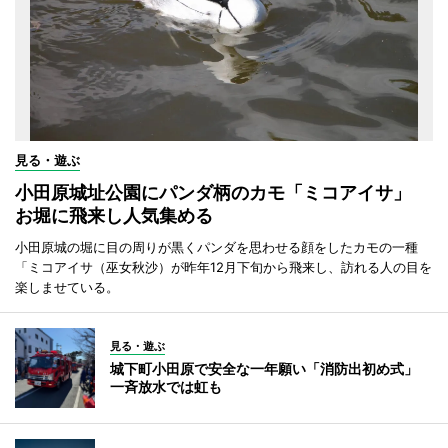
見る・遊ぶ
小田原城址公園にパンダ柄のカモ「ミコアイサ」
お堀に飛来し人気集める
小田原城の堀に目の周りが黒くパンダを思わせる顔をしたカモの一種
「ミコアイサ（巫女秋沙）が昨年12月下旬から飛来し、訪れる人の目を
楽しませている。
見る・遊ぶ
城下町小田原で安全な一年願い「消防出初め式」
一斉放水では虹も