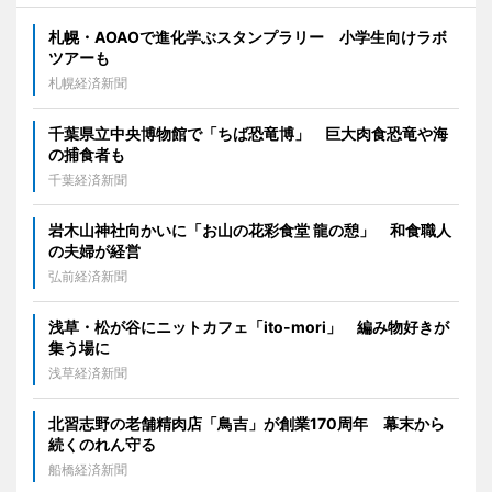
札幌・AOAOで進化学ぶスタンプラリー 小学生向けラボ
ツアーも
札幌経済新聞
千葉県立中央博物館で「ちば恐竜博」 巨大肉食恐竜や海
の捕食者も
千葉経済新聞
岩木山神社向かいに「お山の花彩食堂 龍の憩」 和食職人
の夫婦が経営
弘前経済新聞
浅草・松が谷にニットカフェ「ito-mori」 編み物好きが
集う場に
浅草経済新聞
北習志野の老舗精肉店「鳥吉」が創業170周年 幕末から
続くのれん守る
船橋経済新聞