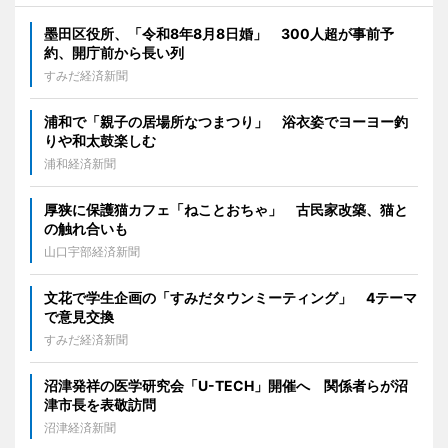
墨田区役所、「令和8年8月8日婚」 300人超が事前予
約、開庁前から長い列
すみだ経済新聞
浦和で「親子の居場所なつまつり」 浴衣姿でヨーヨー釣
りや和太鼓楽しむ
浦和経済新聞
厚狭に保護猫カフェ「ねことおちゃ」 古民家改築、猫と
の触れ合いも
山口宇部経済新聞
文花で学生企画の「すみだタウンミーティング」 4テーマ
で意見交換
すみだ経済新聞
沼津発祥の医学研究会「U-TECH」開催へ 関係者らが沼
津市長を表敬訪問
沼津経済新聞