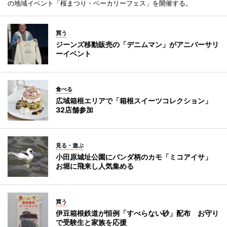
の地域イベント「桜まつり・ベーカリーフェス」を開催する。
買う
ジーンズ移動販売の「デニムマン」がアニバーサリ
ーイベント
食べる
広域箱根エリアで「箱根スイーツコレクション」
32店舗参加
見る・遊ぶ
小田原城址公園にパンダ柄のカモ「ミコアイサ」
お堀に飛来し人気集める
買う
伊豆箱根鉄道が恒例「すべらない砂」配布 お守り
で受験生と家族を応援