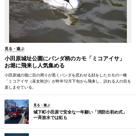
見る・遊ぶ
小田原城址公園にパンダ柄のカモ「ミコアイサ」
お堀に飛来し人気集める
小田原城の堀に目の周りが黒くパンダを思わせる顔をしたカモの一種
「ミコアイサ（巫女秋沙）が昨年12月下旬から飛来し、訪れる人の目を
楽しませている。
見る・遊ぶ
城下町小田原で安全な一年願い「消防出初め式」
一斉放水では虹も