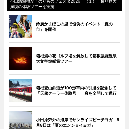
小田急箱根が「のりものフェスタ2026」（１） 乗り物大
満喫の体験ツアーを実施
鈴廣かまぼこの里で恒例のイベント「夏の
市」を開催
箱根湯の花ゴルフ場を解放して箱根強羅温泉
大文字焼鑑賞ツアー
箱根登山鉄道が100形車両の引退を記念して
「天然クーラー体験号」 窓を全開して運行
小田原郊外の海岸でサンライズビーチヨガ 8
月8日は「夏のエンジョイヨガ」