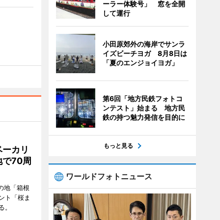
ーラー体験号」 窓を全開
して運行
小田原郊外の海岸でサンラ
イズビーチヨガ 8月8日は
「夏のエンジョイヨガ」
第6回「地方民鉄フォトコ
ンテスト」始まる 地方民
鉄の持つ魅力発信を目的に
もっと見る
ベーカリ
で70周
ワールドフォトニュース
の地「箱根
ント「桜ま
る。