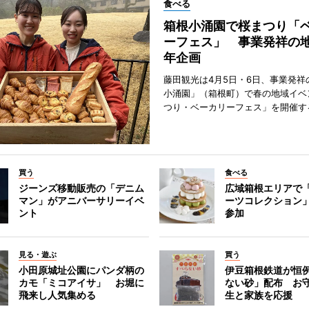
食べる
箱根小涌園で桜まつり「
ーフェス」 事業発祥の地
年企画
藤田観光は4月5日・6日、事業発祥
小涌園」（箱根町）で春の地域イベ
つり・ベーカリーフェス」を開催す
買う
食べる
ジーンズ移動販売の「デニム
広域箱根エリアで
マン」がアニバーサリーイベ
ーツコレクション」
ント
参加
見る・遊ぶ
買う
小田原城址公園にパンダ柄の
伊豆箱根鉄道が恒
カモ「ミコアイサ」 お堀に
ない砂」配布 お
飛来し人気集める
生と家族を応援