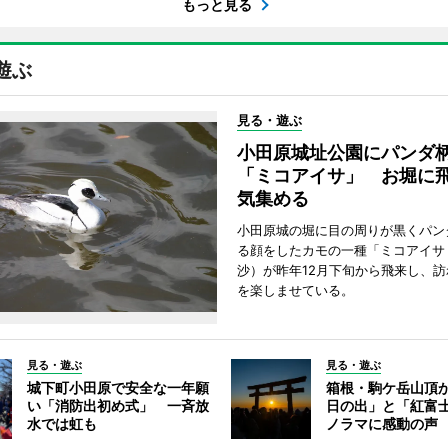
もっと見る
遊ぶ
見る・遊ぶ
小田原城址公園にパンダ
「ミコアイサ」 お堀に
気集める
小田原城の堀に目の周りが黒くパン
る顔をしたカモの一種「ミコアイサ
沙）が昨年12月下旬から飛来し、
を楽しませている。
見る・遊ぶ
見る・遊ぶ
城下町小田原で安全な一年願
箱根・駒ケ岳山頂
い「消防出初め式」 一斉放
日の出」と「紅富
水では虹も
ノラマに感動の声