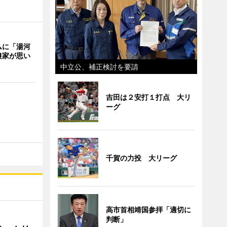
ムに「湯河
農家が思い
中立公、補正検討を要請
吉田は２安打１打点 大リ
ーグ
千賀の力投 大リーグ
高市首相靖国参拝「適切に
判断」