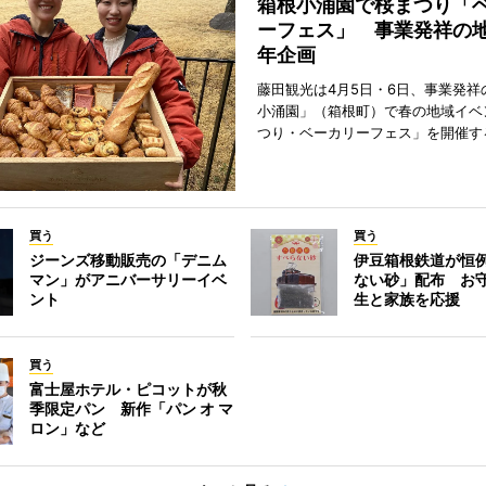
箱根小涌園で桜まつり「
ーフェス」 事業発祥の地
年企画
藤田観光は4月5日・6日、事業発祥
小涌園」（箱根町）で春の地域イベ
つり・ベーカリーフェス」を開催す
買う
買う
ジーンズ移動販売の「デニム
伊豆箱根鉄道が恒
マン」がアニバーサリーイベ
ない砂」配布 お
ント
生と家族を応援
買う
富士屋ホテル・ピコットが秋
季限定パン 新作「パン オ マ
ロン」など