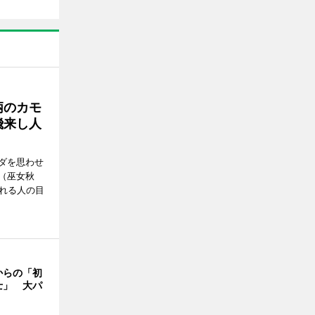
柄のカモ
飛来し人
ダを思わせ
（巫女秋
訪れる人の目
からの「初
士」 大パ