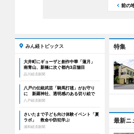
前の
みん経トピックス
特集
大井町にギョーザと創作中華「蓮月」
南青山、新橋に次ぐ都内3店舗目
品川経済新聞
八戸の伝統武芸「騎馬打毬」がお守り
に 新羅神社、透明感のある切り絵で
八戸経済新聞
さいたまで子ども向け体験イベント「夏
最新ニ
ラボ」 救命や防犯学ぶ
浦和経済新聞