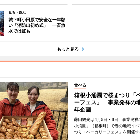
見る・遊ぶ
城下町小田原で安全な一年願
い「消防出初め式」 一斉放
水では虹も
もっと見る
食べる
箱根小涌園で桜まつり「
ーフェス」 事業発祥の地
年企画
藤田観光は4月5日・6日、事業発祥
小涌園」（箱根町）で春の地域イベ
つり・ベーカリーフェス」を開催す