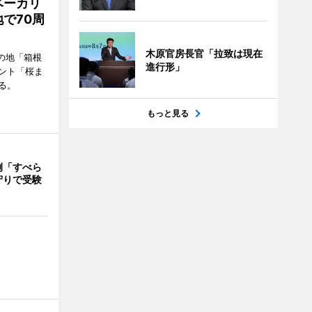
ベーカリ
で70周
木原官房長官「拉致は現在
の地「箱根
進行形」
ント「桜ま
る。
もっと見る
例「すべら
守りで受験