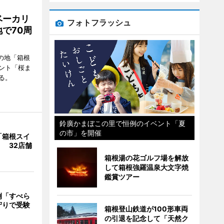
ベーカリ
フォトフラッシュ
で70周
の地「箱根
ント「桜ま
る。
鈴廣かまぼこの里で恒例のイベント「夏
の市」を開催
「箱根スイ
 32店舗
箱根湯の花ゴルフ場を解放
して箱根強羅温泉大文字焼
鑑賞ツアー
例「すべら
守りで受験
箱根登山鉄道が100形車両
の引退を記念して「天然ク