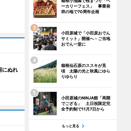
箱根小涌園で桜まつり「ベ
ーカリーフェス」 事業発
祥の地で70周年企画
小田原城で「小田原おでん
サミット」開催へ－ご当地
おでん一堂に
箱根仙石原のススキが見
雨にぬれ
頃 太陽の光と秋風にゆら
りゆらり
小田原城のNINJA館「再開
でござる」 土日祝限定完
全予約制で11月7日から
もっと見る