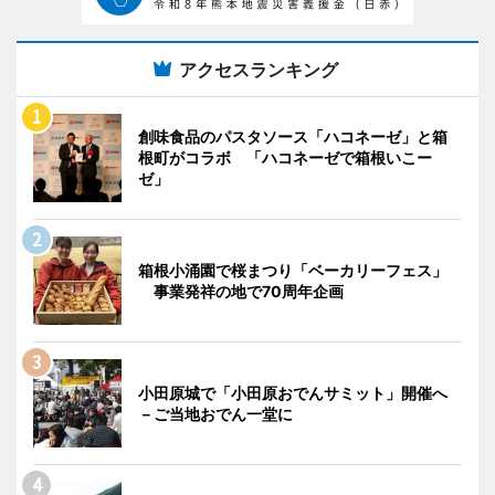
アクセスランキング
創味食品のパスタソース「ハコネーゼ」と箱
根町がコラボ 「ハコネーゼで箱根いこー
ゼ」
箱根小涌園で桜まつり「ベーカリーフェス」
事業発祥の地で70周年企画
小田原城で「小田原おでんサミット」開催へ
－ご当地おでん一堂に