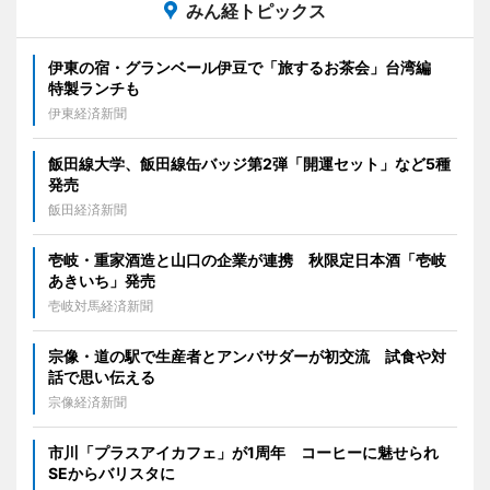
みん経トピックス
伊東の宿・グランベール伊豆で「旅するお茶会」台湾編
特製ランチも
伊東経済新聞
飯田線大学、飯田線缶バッジ第2弾「開運セット」など5種
発売
飯田経済新聞
壱岐・重家酒造と山口の企業が連携 秋限定日本酒「壱岐
あきいち」発売
壱岐対馬経済新聞
宗像・道の駅で生産者とアンバサダーが初交流 試食や対
話で思い伝える
宗像経済新聞
市川「プラスアイカフェ」が1周年 コーヒーに魅せられ
SEからバリスタに