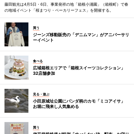
藤田観光は4月5日・6日、事業発祥の地「箱根小涌園」（箱根町）で春
の地域イベント「桜まつり・ベーカリーフェス」を開催する。
買う
ジーンズ移動販売の「デニムマン」がアニバーサリ
ーイベント
食べる
広域箱根エリアで「箱根スイーツコレクション」
32店舗参加
見る・遊ぶ
小田原城址公園にパンダ柄のカモ「ミコアイサ」
お堀に飛来し人気集める
買う