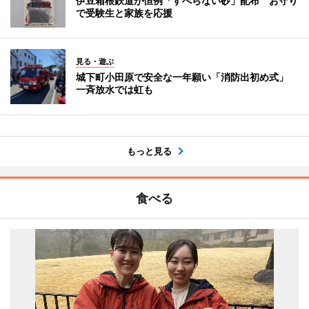
伊豆箱根鉄道が恒例「すべらない砂」配布 お守り
で受験生と家族を応援
見る・遊ぶ
城下町小田原で安全な一年願い「消防出初め式」
一斉放水では虹も
もっと見る
食べる