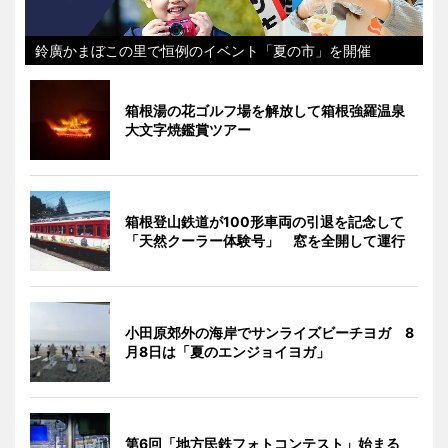
鈴廣かまぼこの里で恒例のイベント「夏の市」を開催
箱根湯の花ゴルフ場を解放して箱根強羅温泉
大文字焼鑑賞ツアー
箱根登山鉄道が100形車両の引退を記念して
「天然クーラー体験号」 窓を全開して運行
小田原郊外の海岸でサンライズビーチヨガ 8
月8日は「夏のエンジョイヨガ」
第6回「地方民鉄フォトコンテスト」始まる