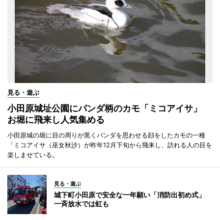
見る・遊ぶ
小田原城址公園にパンダ柄のカモ「ミコアイサ」
お堀に飛来し人気集める
小田原城の堀に目の周りが黒くパンダを思わせる顔をしたカモの一種
「ミコアイサ（巫女秋沙）が昨年12月下旬から飛来し、訪れる人の目を
楽しませている。
見る・遊ぶ
城下町小田原で安全な一年願い「消防出初め式」
一斉放水では虹も