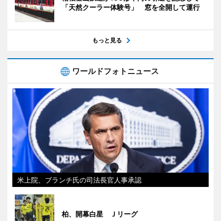
「天然クーラー体験号」 窓を全開して運行
もっと見る
ワールドフォトニュース
米上院、ブランチ氏の司法長官人事承認
柏、開幕白星 Ｊリーグ