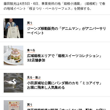
藤田観光は4月5日・6日、事業発祥の地「箱根小涌園」（箱根町）で春
の地域イベント「桜まつり・ベーカリーフェス」を開催する。
買う
ジーンズ移動販売の「デニムマン」がアニバーサリ
ーイベント
食べる
広域箱根エリアで「箱根スイーツコレクション」
32店舗参加
見る・遊ぶ
小田原城址公園にパンダ柄のカモ「ミコアイサ」
お堀に飛来し人気集める
買う