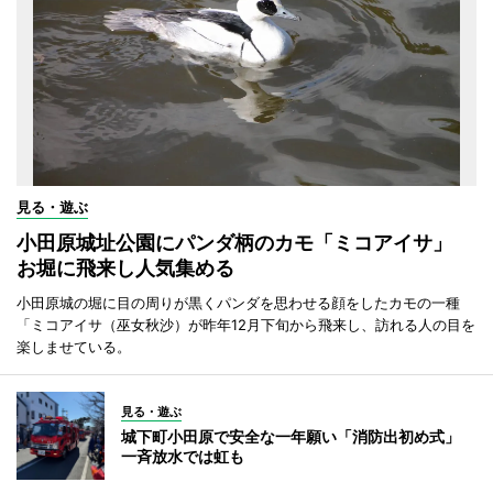
見る・遊ぶ
小田原城址公園にパンダ柄のカモ「ミコアイサ」
お堀に飛来し人気集める
小田原城の堀に目の周りが黒くパンダを思わせる顔をしたカモの一種
「ミコアイサ（巫女秋沙）が昨年12月下旬から飛来し、訪れる人の目を
楽しませている。
見る・遊ぶ
城下町小田原で安全な一年願い「消防出初め式」
一斉放水では虹も