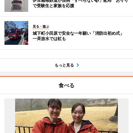
伊豆箱根鉄道が恒例「すべらない砂」配布 お守り
で受験生と家族を応援
見る・遊ぶ
城下町小田原で安全な一年願い「消防出初め式」
一斉放水では虹も
もっと見る
食べる