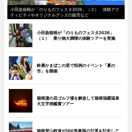
小田急箱根が「のりものフェスタ2026」（２） 体験アク
ティビティやオリジナルグッズの販売など
小田急箱根が「のりものフェスタ2026」
（１） 乗り物大満喫の体験ツアーを実施
鈴廣かまぼこの里で恒例のイベント「夏の
市」を開催
箱根湯の花ゴルフ場を解放して箱根強羅温泉
大文字焼鑑賞ツアー
箱根登山鉄道が100形車両の引退を記念して