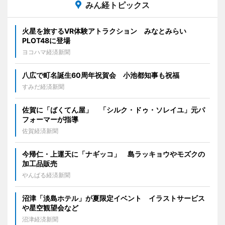
みん経トピックス
火星を旅するVR体験アトラクション みなとみらい
PLOT48に登場
ヨコハマ経済新聞
八広で町名誕生60周年祝賀会 小池都知事も祝福
すみだ経済新聞
佐賀に「ばくてん屋」 「シルク・ドゥ・ソレイユ」元パ
フォーマーが指導
佐賀経済新聞
今帰仁・上運天に「ナギッコ」 島ラッキョウやモズクの
加工品販売
やんばる経済新聞
沼津「淡島ホテル」が夏限定イベント イラストサービス
や星空観望会など
沼津経済新聞