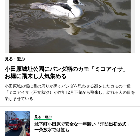
見る・遊ぶ
小田原城址公園にパンダ柄のカモ「ミコアイサ」
お堀に飛来し人気集める
小田原城の堀に目の周りが黒くパンダを思わせる顔をしたカモの一種
「ミコアイサ（巫女秋沙）が昨年12月下旬から飛来し、訪れる人の目を
楽しませている。
見る・遊ぶ
城下町小田原で安全な一年願い「消防出初め式」
一斉放水では虹も