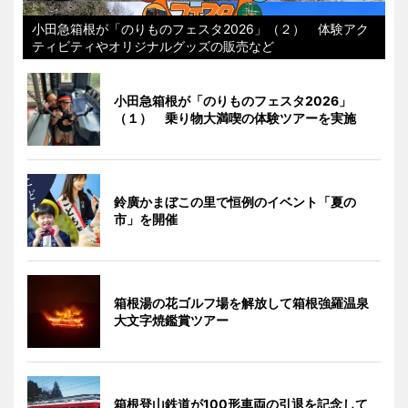
小田急箱根が「のりものフェスタ2026」（２） 体験アク
ティビティやオリジナルグッズの販売など
小田急箱根が「のりものフェスタ2026」
（１） 乗り物大満喫の体験ツアーを実施
鈴廣かまぼこの里で恒例のイベント「夏の
市」を開催
箱根湯の花ゴルフ場を解放して箱根強羅温泉
大文字焼鑑賞ツアー
箱根登山鉄道が100形車両の引退を記念して