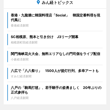
みん経トピックス
香港・九龍塘に韓国料理店「Social」 韓国定番料理を現
代風に
香港経済新聞
SC相模原、熊本と引き分け J3リーグ開幕
相模原町田経済新聞
関門海峡花火大会、無料エリアなしの門司側をライブ配信
小倉経済新聞
八広で「八八祭り」 1500人が提灯行列、多幸アートも
すみだ経済新聞
八戸の「騎馬打毬」、若手騎手の姿勇ましく 20年ぶりの
正式参拝も
八戸経済新聞