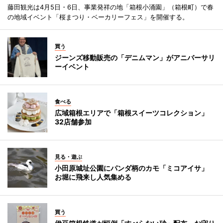
藤田観光は4月5日・6日、事業発祥の地「箱根小涌園」（箱根町）で春
の地域イベント「桜まつり・ベーカリーフェス」を開催する。
買う
ジーンズ移動販売の「デニムマン」がアニバーサリ
ーイベント
食べる
広域箱根エリアで「箱根スイーツコレクション」
32店舗参加
見る・遊ぶ
小田原城址公園にパンダ柄のカモ「ミコアイサ」
お堀に飛来し人気集める
買う