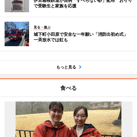
伊豆箱根鉄道が恒例「すべらない砂」配布 お守り
で受験生と家族を応援
見る・遊ぶ
城下町小田原で安全な一年願い「消防出初め式」
一斉放水では虹も
もっと見る
食べる