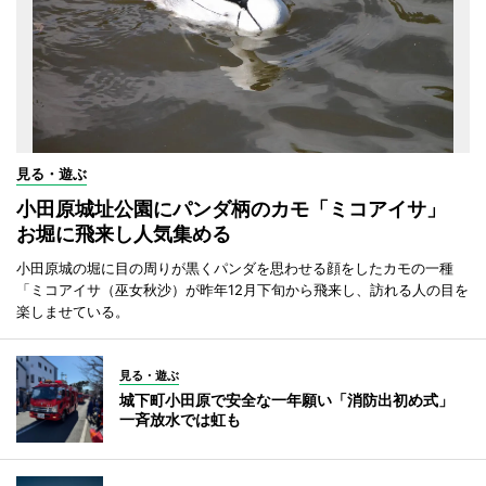
見る・遊ぶ
小田原城址公園にパンダ柄のカモ「ミコアイサ」
お堀に飛来し人気集める
小田原城の堀に目の周りが黒くパンダを思わせる顔をしたカモの一種
「ミコアイサ（巫女秋沙）が昨年12月下旬から飛来し、訪れる人の目を
楽しませている。
見る・遊ぶ
城下町小田原で安全な一年願い「消防出初め式」
一斉放水では虹も