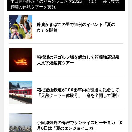
小田急箱根が「のりものフェスタ2026」（１） 乗り物大
満喫の体験ツアーを実施
鈴廣かまぼこの里で恒例のイベント「夏の
市」を開催
箱根湯の花ゴルフ場を解放して箱根強羅温泉
大文字焼鑑賞ツアー
箱根登山鉄道が100形車両の引退を記念して
「天然クーラー体験号」 窓を全開して運行
小田原郊外の海岸でサンライズビーチヨガ 8
月8日は「夏のエンジョイヨガ」