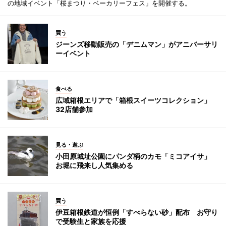
の地域イベント「桜まつり・ベーカリーフェス」を開催する。
買う
ジーンズ移動販売の「デニムマン」がアニバーサリ
ーイベント
食べる
広域箱根エリアで「箱根スイーツコレクション」
32店舗参加
見る・遊ぶ
小田原城址公園にパンダ柄のカモ「ミコアイサ」
お堀に飛来し人気集める
買う
伊豆箱根鉄道が恒例「すべらない砂」配布 お守り
で受験生と家族を応援