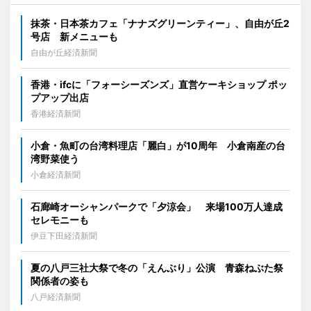
抹茶・日本茶カフェ「ナナズグリーンティー」、自由が丘2
号店 新メニューも
自由が丘経済新聞
香港・ifcに「フォーシーズンズ」直営ケーキショップ ポッ
プアップ出店
香港経済新聞
小倉・魚町の台湾料理店「麗白」が10周年 小倉南産の台
湾野菜使う
小倉経済新聞
石廊崎オーシャンパークで「夕涼会」 来場100万人達成
セレモニーも
伊豆下田経済新聞
夏の八戸三社大祭で冬の「えんぶり」公演 青森ねぶた祭
関係者の姿も
八戸経済新聞