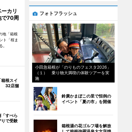
ベーカリ
フォトフラッシュ
で70周
の地「箱根
ント「桜ま
る。
小田急箱根が「のりものフェスタ2026」
（１） 乗り物大満喫の体験ツアーを実
施
「箱根スイ
 32店舗
鈴廣かまぼこの里で恒例の
イベント「夏の市」を開催
例「すべら
守りで受験
箱根湯の花ゴルフ場を解放
して箱根強羅温泉大文字焼