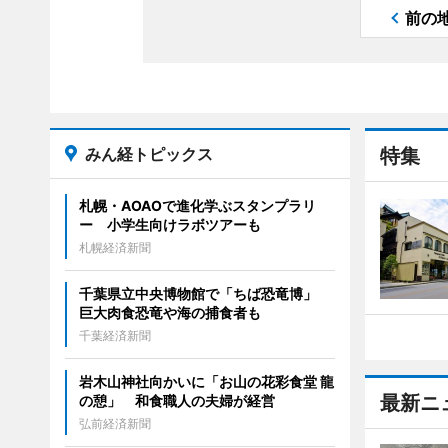
前の
みん経トピックス
特集
札幌・AOAOで進化学ぶスタンプラリ
ー 小学生向けラボツアーも
札幌経済新聞
千葉県立中央博物館で「ちば恐竜博」
巨大肉食恐竜や海の捕食者も
千葉経済新聞
岩木山神社向かいに「お山の花彩食堂 龍
最新ニ
の憩」 和食職人の夫婦が経営
弘前経済新聞