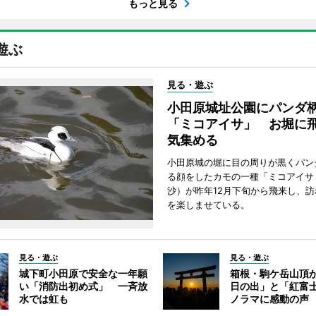
もっと見る
遊ぶ
見る・遊ぶ
小田原城址公園にパンダ
「ミコアイサ」 お堀に
気集める
小田原城の堀に目の周りが黒くパン
る顔をしたカモの一種「ミコアイサ
沙）が昨年12月下旬から飛来し、
を楽しませている。
見る・遊ぶ
見る・遊ぶ
城下町小田原で安全な一年願
箱根・駒ケ岳山頂
い「消防出初め式」 一斉放
日の出」と「紅富
水では虹も
ノラマに感動の声