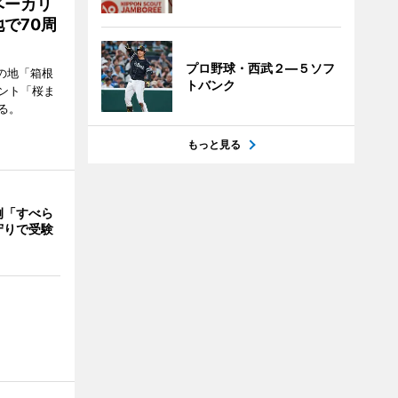
ベーカリ
で70周
プロ野球・西武２―５ソフ
の地「箱根
トバンク
ント「桜ま
る。
もっと見る
例「すべら
守りで受験