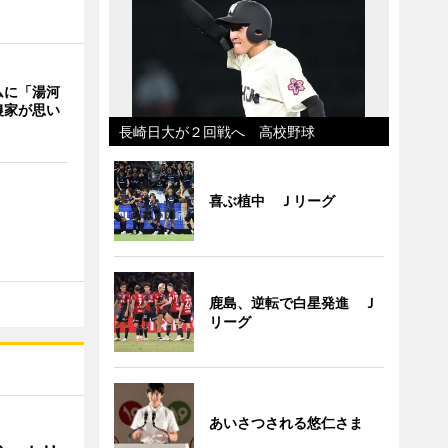
ムに「湯河
農家が思い
長崎日大が２回戦へ 高校野球
喜ぶ植中 Ｊリーグ
鹿島、逆転で白星発進 Ｊ
リーグ
あいさつされる悠仁さま