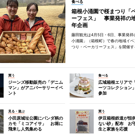
食べる
箱根小涌園で桜まつり「
ーフェス」 事業発祥の地
年企画
藤田観光は4月5日・6日、事業発祥
小涌園」（箱根町）で春の地域イベ
つり・ベーカリーフェス」を開催す
買う
食べる
ジーンズ移動販売の「デニム
広域箱根エリアで
マン」がアニバーサリーイベ
ーツコレクション」
ント
参加
見る・遊ぶ
買う
小田原城址公園にパンダ柄の
伊豆箱根鉄道が恒
カモ「ミコアイサ」 お堀に
ない砂」配布 お
飛来し人気集める
生と家族を応援