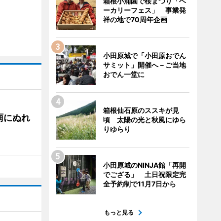
箱根小涌園で桜まつり「ベ
ーカリーフェス」 事業発
祥の地で70周年企画
小田原城で「小田原おでん
サミット」開催へ－ご当地
おでん一堂に
箱根仙石原のススキが見
雨にぬれ
頃 太陽の光と秋風にゆら
りゆらり
小田原城のNINJA館「再開
でござる」 土日祝限定完
全予約制で11月7日から
もっと見る