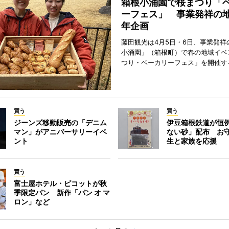
箱根小涌園で桜まつり「
ーフェス」 事業発祥の地
年企画
藤田観光は4月5日・6日、事業発祥
小涌園」（箱根町）で春の地域イベ
つり・ベーカリーフェス」を開催す
買う
買う
ジーンズ移動販売の「デニム
伊豆箱根鉄道が恒
マン」がアニバーサリーイベ
ない砂」配布 お
ント
生と家族を応援
買う
富士屋ホテル・ピコットが秋
季限定パン 新作「パン オ マ
ロン」など