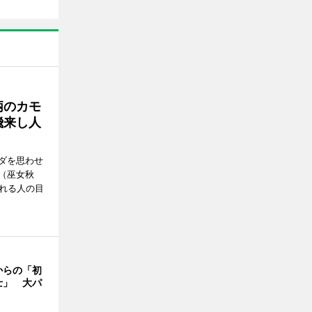
柄のカモ
飛来し人
ダを思わせ
（巫女秋
訪れる人の目
からの「初
士」 大パ