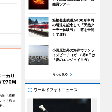
鑑賞ツアー
箱根登山鉄道が100形車両
の引退を記念して「天然ク
ーラー体験号」 窓を全開
して運行
小田原郊外の海岸でサンラ
イズビーチヨガ 8月8日は
「夏のエンジョイヨガ」
もっと見る
ベーカリ
で70周
ワールドフォトニュース
の地「箱根
ント「桜ま
る。