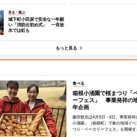
見る・遊ぶ
城下町小田原で安全な一年願
い「消防出初め式」 一斉放
水では虹も
もっと見る
食べる
箱根小涌園で桜まつり「
ーフェス」 事業発祥の地
年企画
藤田観光は4月5日・6日、事業発祥
小涌園」（箱根町）で春の地域イベ
つり・ベーカリーフェス」を開催す