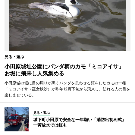
見る・遊ぶ
小田原城址公園にパンダ柄のカモ「ミコアイサ」
お堀に飛来し人気集める
小田原城の堀に目の周りが黒くパンダを思わせる顔をしたカモの一種
「ミコアイサ（巫女秋沙）が昨年12月下旬から飛来し、訪れる人の目を
楽しませている。
見る・遊ぶ
城下町小田原で安全な一年願い「消防出初め式」
一斉放水では虹も