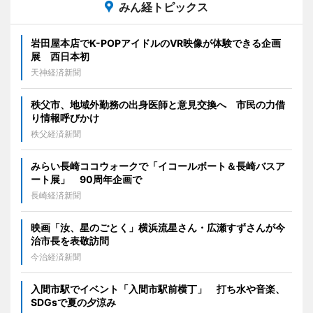
みん経トピックス
岩田屋本店でK-POPアイドルのVR映像が体験できる企画
展 西日本初
天神経済新聞
秩父市、地域外勤務の出身医師と意見交換へ 市民の力借
り情報呼びかけ
秩父経済新聞
みらい長崎ココウォークで「イコールボート＆長崎バスア
ート展」 90周年企画で
長崎経済新聞
映画「汝、星のごとく」横浜流星さん・広瀬すずさんが今
治市長を表敬訪問
今治経済新聞
入間市駅でイベント「入間市駅前横丁」 打ち水や音楽、
SDGsで夏の夕涼み