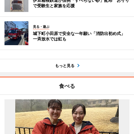
伊豆箱根鉄道が恒例「すべらない砂」配布 お守り
で受験生と家族を応援
見る・遊ぶ
城下町小田原で安全な一年願い「消防出初め式」
一斉放水では虹も
もっと見る
食べる