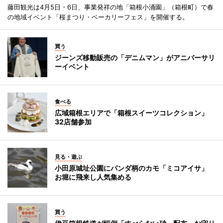
藤田観光は4月5日・6日、事業発祥の地「箱根小涌園」（箱根町）で春
の地域イベント「桜まつり・ベーカリーフェス」を開催する。
買う
ジーンズ移動販売の「デニムマン」がアニバーサリ
ーイベント
食べる
広域箱根エリアで「箱根スイーツコレクション」
32店舗参加
見る・遊ぶ
小田原城址公園にパンダ柄のカモ「ミコアイサ」
お堀に飛来し人気集める
買う