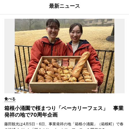
最新ニュース
食べる
箱根小涌園で桜まつり「ベーカリーフェス」 事業
発祥の地で70周年企画
藤田観光は4月5日・6日、事業発祥の地「箱根小涌園」（箱根町）で春