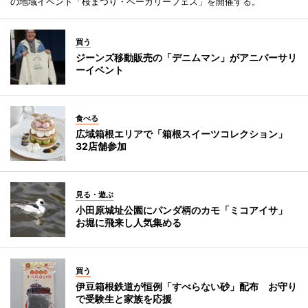
の地域イベント「桜まつり・ベーカリーフェス」を開催する。
買う
ジーンズ移動販売の「デニムマン」がアニバーサリ
ーイベント
食べる
広域箱根エリアで「箱根スイーツコレクション」
32店舗参加
見る・遊ぶ
小田原城址公園にパンダ柄のカモ「ミコアイサ」
お堀に飛来し人気集める
買う
伊豆箱根鉄道が恒例「すべらない砂」配布 お守り
で受験生と家族を応援