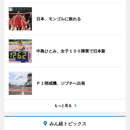
日本、モンゴルに敗れる
中島ひとみ、女子１００障害で日本新
Ｐ１哨戒機、ジブチへ出発
もっと見る
みん経トピックス