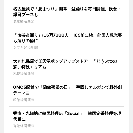
名古屋城で「夏まつり」開幕 盆踊りを毎日開催、飲食・
縁日ブースも
名駅経済新聞
「渋谷盆踊り」に6万7000人 109前に櫓、外国人観光客
も踊りの輪に
シブヤ経済新聞
大丸札幌店で任天堂ポップアップストア 「どうぶつの
森」特設エリアも
札幌経済新聞
OMO5函館で「函館夜景の日」 手回しオルガンで野外劇
テーマ曲
函館経済新聞
香港・九龍塘に韓国料理店「Social」 韓国定番料理を現
代風に
香港経済新聞