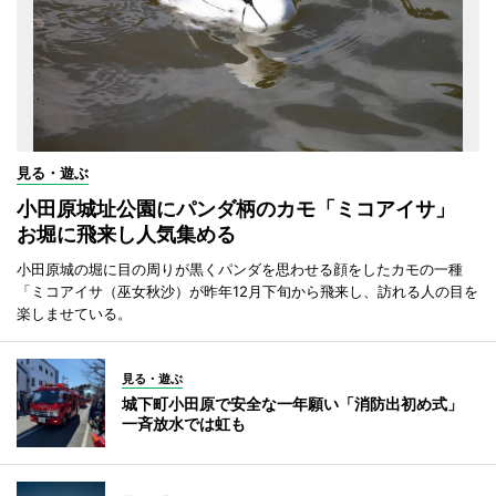
見る・遊ぶ
小田原城址公園にパンダ柄のカモ「ミコアイサ」
お堀に飛来し人気集める
小田原城の堀に目の周りが黒くパンダを思わせる顔をしたカモの一種
「ミコアイサ（巫女秋沙）が昨年12月下旬から飛来し、訪れる人の目を
楽しませている。
見る・遊ぶ
城下町小田原で安全な一年願い「消防出初め式」
一斉放水では虹も