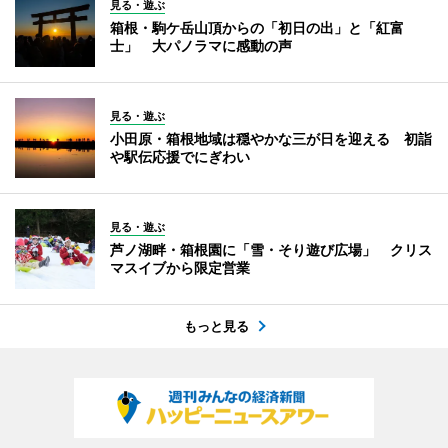
見る・遊ぶ
箱根・駒ケ岳山頂からの「初日の出」と「紅富
士」 大パノラマに感動の声
見る・遊ぶ
小田原・箱根地域は穏やかな三が日を迎える 初詣
や駅伝応援でにぎわい
見る・遊ぶ
芦ノ湖畔・箱根園に「雪・そり遊び広場」 クリス
マスイブから限定営業
もっと見る