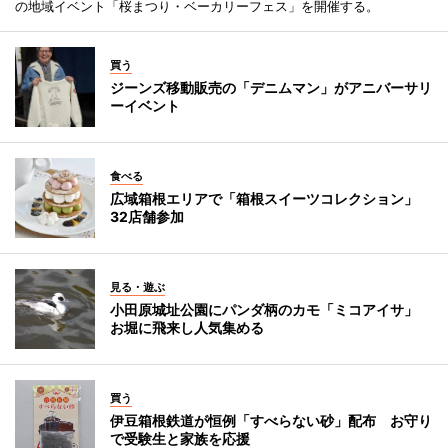
の地域イベント「桜まつり・ベーカリーフェス」を開催する。
買う
ジーンズ移動販売の「デニムマン」がアニバーサリ
ーイベント
食べる
広域箱根エリアで「箱根スイーツコレクション」
32店舗参加
見る・遊ぶ
小田原城址公園にパンダ柄のカモ「ミコアイサ」
お堀に飛来し人気集める
買う
伊豆箱根鉄道が恒例「すべらない砂」配布 お守り
で受験生と家族を応援