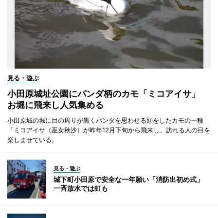
見る・遊ぶ
小田原城址公園にパンダ柄のカモ「ミコアイサ」
お堀に飛来し人気集める
小田原城の堀に目の周りが黒くパンダを思わせる顔をしたカモの一種
「ミコアイサ（巫女秋沙）が昨年12月下旬から飛来し、訪れる人の目を
楽しませている。
見る・遊ぶ
城下町小田原で安全な一年願い「消防出初め式」
一斉放水では虹も