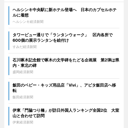
ヘルシンキ中央駅に新ホテル登場へ 日本のカプセルホテ
ルに着想
ヘルシンキ経済新聞
タワービュー通りで「ランタンウォーク」 区内各所で
600個の展示ランタンを絵付け
すみだ経済新聞
石川啄木記念館で啄木の文学碑をたどる企画展 第2弾は県
内・東北の碑
盛岡経済新聞
飯田のベビー・キッズ用品店「Vivi」、アピタ飯田店へ移
転
飯田経済新聞
伊東「門脇つり橋」が訪日外国人ランキング全国2位 大室
山と合わせて訪問
伊東経済新聞