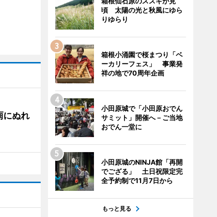
箱根仙石原のススキが見
頃 太陽の光と秋風にゆら
りゆらり
箱根小涌園で桜まつり「ベ
ーカリーフェス」 事業発
祥の地で70周年企画
小田原城で「小田原おでん
雨にぬれ
サミット」開催へ－ご当地
おでん一堂に
小田原城のNINJA館「再開
でござる」 土日祝限定完
全予約制で11月7日から
もっと見る