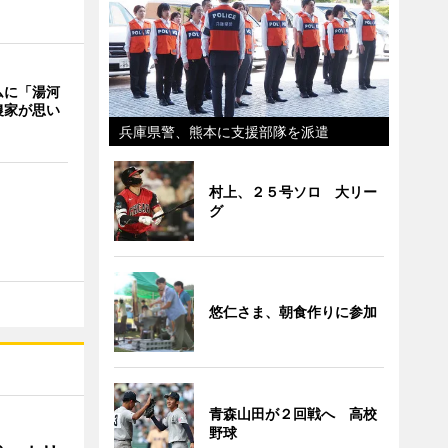
ムに「湯河
農家が思い
兵庫県警、熊本に支援部隊を派遣
村上、２５号ソロ 大リー
グ
悠仁さま、朝食作りに参加
青森山田が２回戦へ 高校
野球