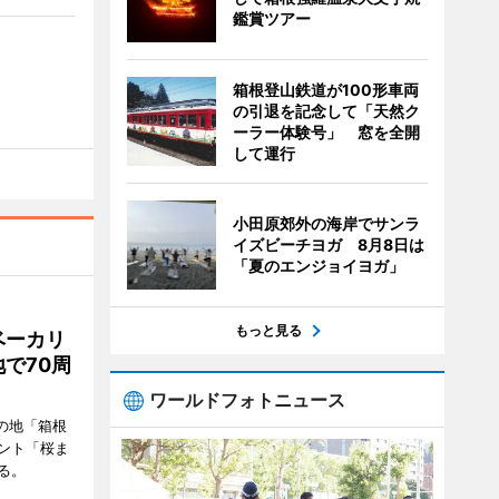
鑑賞ツアー
箱根登山鉄道が100形車両
の引退を記念して「天然ク
ーラー体験号」 窓を全開
して運行
小田原郊外の海岸でサンラ
イズビーチヨガ 8月8日は
「夏のエンジョイヨガ」
もっと見る
ベーカリ
で70周
ワールドフォトニュース
の地「箱根
ント「桜ま
る。