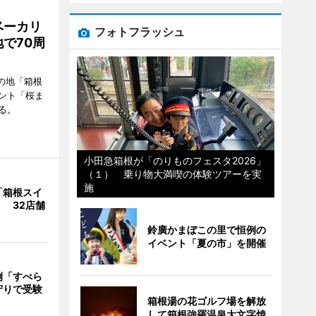
ベーカリ
フォトフラッシュ
で70周
の地「箱根
ント「桜ま
る。
小田急箱根が「のりものフェスタ2026」
（１） 乗り物大満喫の体験ツアーを実
施
「箱根スイ
 32店舗
鈴廣かまぼこの里で恒例の
イベント「夏の市」を開催
例「すべら
守りで受験
箱根湯の花ゴルフ場を解放
して箱根強羅温泉大文字焼