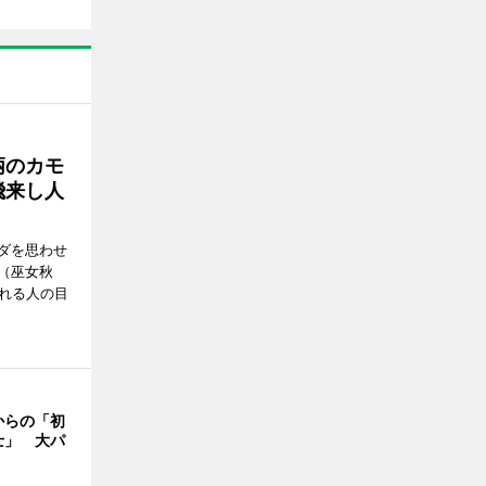
柄のカモ
飛来し人
ダを思わせ
（巫女秋
訪れる人の目
からの「初
士」 大パ