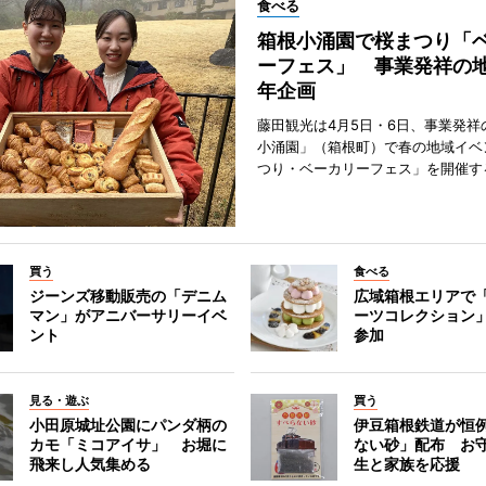
食べる
箱根小涌園で桜まつり「
ーフェス」 事業発祥の地
年企画
藤田観光は4月5日・6日、事業発祥
小涌園」（箱根町）で春の地域イベ
つり・ベーカリーフェス」を開催す
買う
食べる
ジーンズ移動販売の「デニム
広域箱根エリアで
マン」がアニバーサリーイベ
ーツコレクション」
ント
参加
見る・遊ぶ
買う
小田原城址公園にパンダ柄の
伊豆箱根鉄道が恒
カモ「ミコアイサ」 お堀に
ない砂」配布 お
飛来し人気集める
生と家族を応援