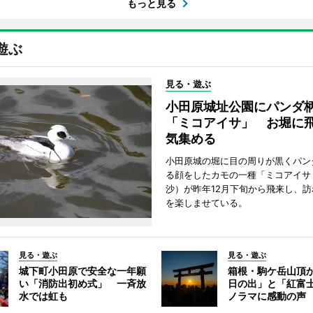
もっと見る
遊ぶ
見る・遊ぶ
小田原城址公園にパンダ
「ミコアイサ」 お堀に
気集める
小田原城の堀に目の周りが黒くパン
る顔をしたカモの一種「ミコアイサ
沙）が昨年12月下旬から飛来し、
を楽しませている。
見る・遊ぶ
見る・遊ぶ
城下町小田原で安全な一年願
箱根・駒ケ岳山頂
い「消防出初め式」 一斉放
日の出」と「紅富
水では虹も
ノラマに感動の声