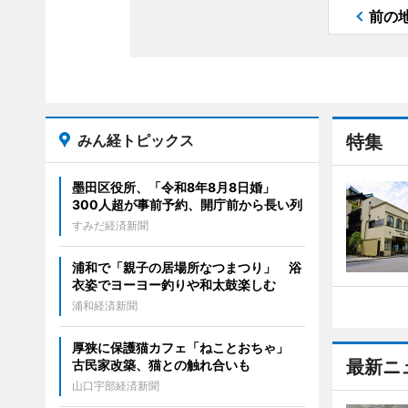
前の
みん経トピックス
特集
墨田区役所、「令和8年8月8日婚」
300人超が事前予約、開庁前から長い列
すみだ経済新聞
浦和で「親子の居場所なつまつり」 浴
衣姿でヨーヨー釣りや和太鼓楽しむ
浦和経済新聞
厚狭に保護猫カフェ「ねことおちゃ」
最新ニ
古民家改築、猫との触れ合いも
山口宇部経済新聞