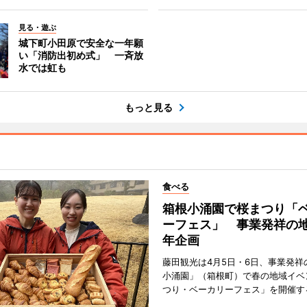
見る・遊ぶ
城下町小田原で安全な一年願
い「消防出初め式」 一斉放
水では虹も
もっと見る
食べる
箱根小涌園で桜まつり「
ーフェス」 事業発祥の地
年企画
藤田観光は4月5日・6日、事業発祥
小涌園」（箱根町）で春の地域イベ
つり・ベーカリーフェス」を開催す