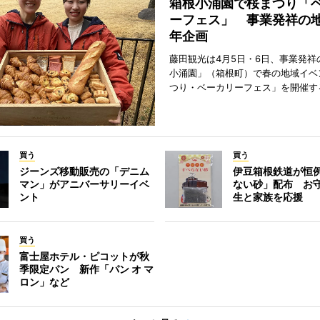
箱根小涌園で桜まつり「
ーフェス」 事業発祥の地
年企画
藤田観光は4月5日・6日、事業発祥
小涌園」（箱根町）で春の地域イベ
つり・ベーカリーフェス」を開催す
買う
買う
ジーンズ移動販売の「デニム
伊豆箱根鉄道が恒
マン」がアニバーサリーイベ
ない砂」配布 お
ント
生と家族を応援
買う
富士屋ホテル・ピコットが秋
季限定パン 新作「パン オ マ
ロン」など