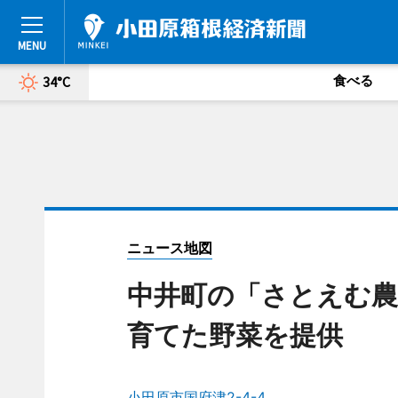
食べる
34°C
ニュース地図
中井町の「さとえむ農
育てた野菜を提供
小田原市国府津2-4-4