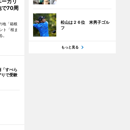
ベーカリ
で70周
松山は２６位 米男子ゴル
の地「箱根
フ
ント「桜ま
る。
もっと見る
例「すべら
守りで受験