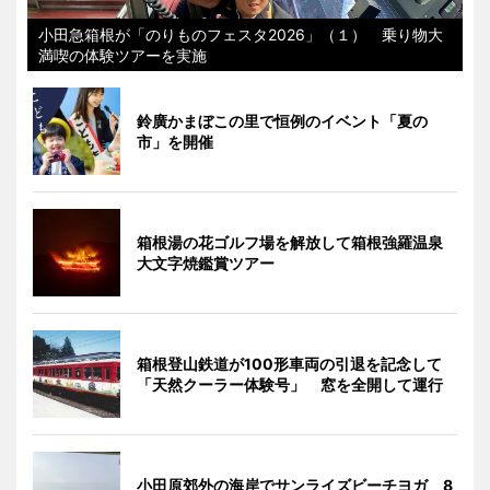
小田急箱根が「のりものフェスタ2026」（１） 乗り物大
満喫の体験ツアーを実施
鈴廣かまぼこの里で恒例のイベント「夏の
市」を開催
箱根湯の花ゴルフ場を解放して箱根強羅温泉
大文字焼鑑賞ツアー
箱根登山鉄道が100形車両の引退を記念して
「天然クーラー体験号」 窓を全開して運行
小田原郊外の海岸でサンライズビーチヨガ 8