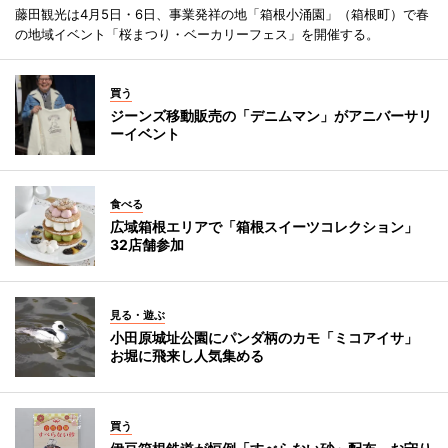
藤田観光は4月5日・6日、事業発祥の地「箱根小涌園」（箱根町）で春
の地域イベント「桜まつり・ベーカリーフェス」を開催する。
買う
ジーンズ移動販売の「デニムマン」がアニバーサリ
ーイベント
食べる
広域箱根エリアで「箱根スイーツコレクション」
32店舗参加
見る・遊ぶ
小田原城址公園にパンダ柄のカモ「ミコアイサ」
お堀に飛来し人気集める
買う