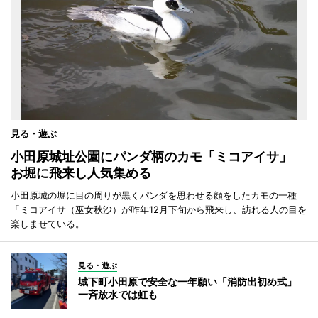
見る・遊ぶ
小田原城址公園にパンダ柄のカモ「ミコアイサ」
お堀に飛来し人気集める
小田原城の堀に目の周りが黒くパンダを思わせる顔をしたカモの一種
「ミコアイサ（巫女秋沙）が昨年12月下旬から飛来し、訪れる人の目を
楽しませている。
見る・遊ぶ
城下町小田原で安全な一年願い「消防出初め式」
一斉放水では虹も