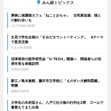
みん経トピックス
厚狭に保護猫カフェ「ねことおちゃ」 古民家改築、猫と
の触れ合いも
山口宇部経済新聞
文花で学生企画の「すみだタウンミーティング」 4テーマ
で意見交換
すみだ経済新聞
沼津発祥の医学研究会「U-TECH」開催へ 関係者らが沼
津市長を表敬訪問
沼津経済新聞
新江ノ島水族館、藤沢市立学校に「えのすい大解剖図鑑」
寄贈
湘南経済新聞
大学生の木村栞さん、八戸三社大祭の行列を2周 ゴールで
着替えてまた出発