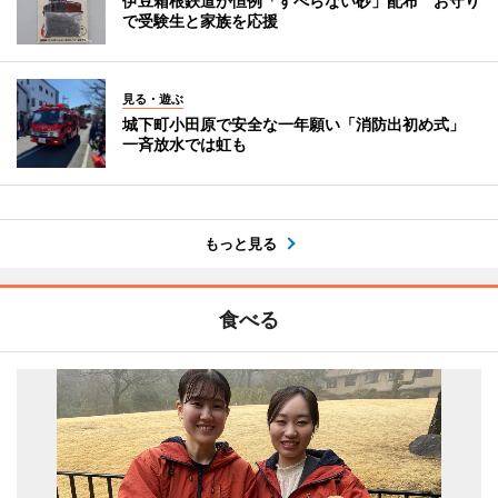
伊豆箱根鉄道が恒例「すべらない砂」配布 お守り
で受験生と家族を応援
見る・遊ぶ
城下町小田原で安全な一年願い「消防出初め式」
一斉放水では虹も
もっと見る
食べる