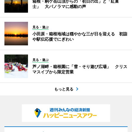
箱根・駒ケ岳山頂からの「初日の出」と「紅富
士」 大パノラマに感動の声
見る・遊ぶ
小田原・箱根地域は穏やかな三が日を迎える 初詣
や駅伝応援でにぎわい
見る・遊ぶ
芦ノ湖畔・箱根園に「雪・そり遊び広場」 クリス
マスイブから限定営業
もっと見る