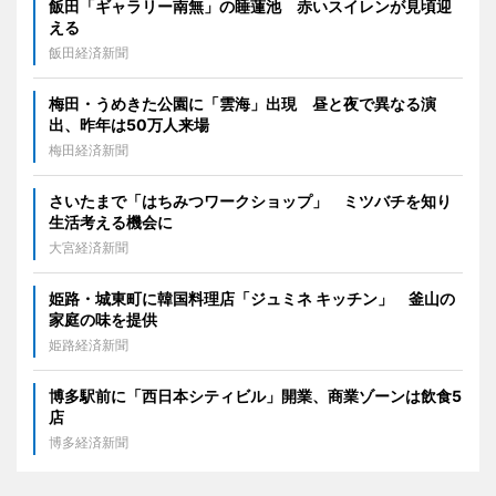
飯田「ギャラリー南無」の睡蓮池 赤いスイレンが見頃迎
える
飯田経済新聞
梅田・うめきた公園に「雲海」出現 昼と夜で異なる演
出、昨年は50万人来場
梅田経済新聞
さいたまで「はちみつワークショップ」 ミツバチを知り
生活考える機会に
大宮経済新聞
姫路・城東町に韓国料理店「ジュミネ キッチン」 釜山の
家庭の味を提供
姫路経済新聞
博多駅前に「西日本シティビル」開業、商業ゾーンは飲食5
店
博多経済新聞