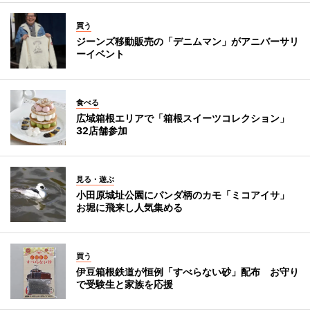
買う
ジーンズ移動販売の「デニムマン」がアニバーサリ
ーイベント
食べる
広域箱根エリアで「箱根スイーツコレクション」
32店舗参加
見る・遊ぶ
小田原城址公園にパンダ柄のカモ「ミコアイサ」
お堀に飛来し人気集める
買う
伊豆箱根鉄道が恒例「すべらない砂」配布 お守り
で受験生と家族を応援