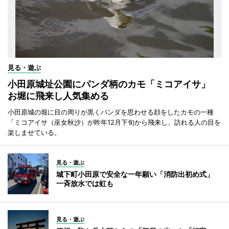
見る・遊ぶ
小田原城址公園にパンダ柄のカモ「ミコアイサ」
お堀に飛来し人気集める
小田原城の堀に目の周りが黒くパンダを思わせる顔をしたカモの一種
「ミコアイサ（巫女秋沙）が昨年12月下旬から飛来し、訪れる人の目を
楽しませている。
見る・遊ぶ
城下町小田原で安全な一年願い「消防出初め式」
一斉放水では虹も
見る・遊ぶ