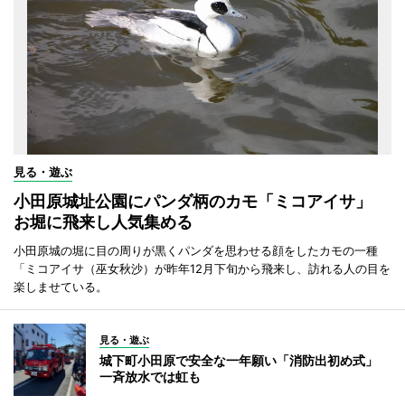
見る・遊ぶ
小田原城址公園にパンダ柄のカモ「ミコアイサ」
お堀に飛来し人気集める
小田原城の堀に目の周りが黒くパンダを思わせる顔をしたカモの一種
「ミコアイサ（巫女秋沙）が昨年12月下旬から飛来し、訪れる人の目を
楽しませている。
見る・遊ぶ
城下町小田原で安全な一年願い「消防出初め式」
一斉放水では虹も