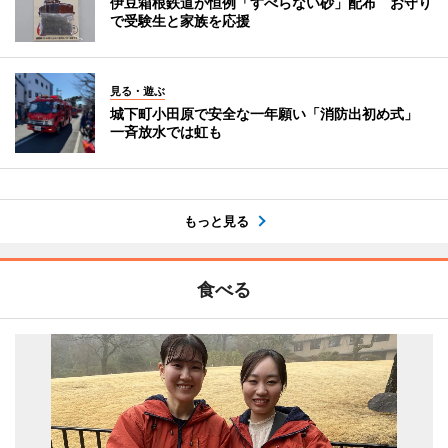
伊豆箱根鉄道が恒例「すべらない砂」配布 お守り
で受験生と家族を応援
見る・遊ぶ
城下町小田原で安全な一年願い「消防出初め式」
一斉放水では虹も
もっと見る
食べる