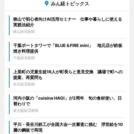
みん経トピックス
狭山で初心者向けAI活用セミナー 仕事や暮らしに使える
実践法紹介
狭山経済新聞
千葉ポートタワーで「BLUE＆FIRE mini」 地元店が鉄板
焼き料理提供
千葉経済新聞
上里町の児童生徒16人が町長らと意見交換 議場で町への
提案、再質問も
本庄経済新聞
河内小阪の「cuisine HAGI」が2周年 旬の食材使い、日
替わりで
東大阪経済新聞
平川・長谷川鉄工が全国大会一次審査に挑む 浮世絵を10
層の鋼板で再現