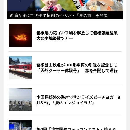
鈴廣かまぼこの里で恒例のイベント「夏の市」を開催
箱根湯の花ゴルフ場を解放して箱根強羅温泉
大文字焼鑑賞ツアー
箱根登山鉄道が100形車両の引退を記念して
「天然クーラー体験号」 窓を全開して運行
小田原郊外の海岸でサンライズビーチヨガ 8
月8日は「夏のエンジョイヨガ」
第6回「地方民鉄フォトコンテスト」始まる