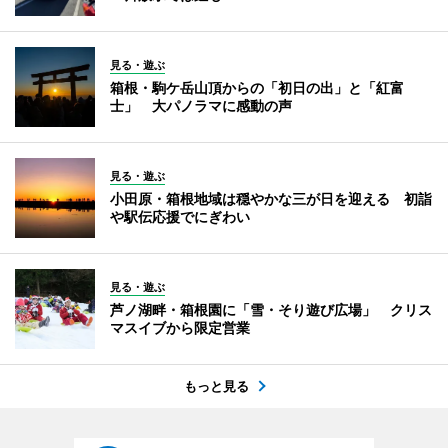
見る・遊ぶ
箱根・駒ケ岳山頂からの「初日の出」と「紅富
士」 大パノラマに感動の声
見る・遊ぶ
小田原・箱根地域は穏やかな三が日を迎える 初詣
や駅伝応援でにぎわい
見る・遊ぶ
芦ノ湖畔・箱根園に「雪・そり遊び広場」 クリス
マスイブから限定営業
もっと見る