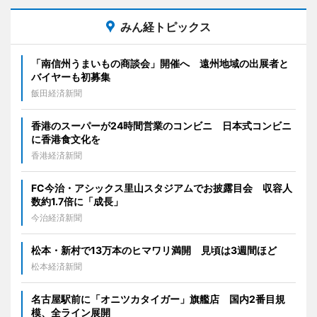
みん経トピックス
「南信州うまいもの商談会」開催へ 遠州地域の出展者と
バイヤーも初募集
飯田経済新聞
香港のスーパーが24時間営業のコンビニ 日本式コンビニ
に香港食文化を
香港経済新聞
FC今治・アシックス里山スタジアムでお披露目会 収容人
数約1.7倍に「成長」
今治経済新聞
松本・新村で13万本のヒマワリ満開 見頃は3週間ほど
松本経済新聞
名古屋駅前に「オニツカタイガー」旗艦店 国内2番目規
模、全ライン展開