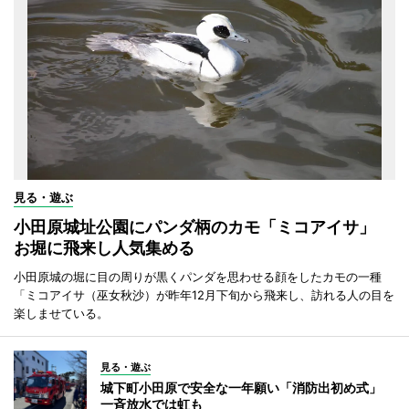
見る・遊ぶ
小田原城址公園にパンダ柄のカモ「ミコアイサ」
お堀に飛来し人気集める
小田原城の堀に目の周りが黒くパンダを思わせる顔をしたカモの一種
「ミコアイサ（巫女秋沙）が昨年12月下旬から飛来し、訪れる人の目を
楽しませている。
見る・遊ぶ
城下町小田原で安全な一年願い「消防出初め式」
一斉放水では虹も