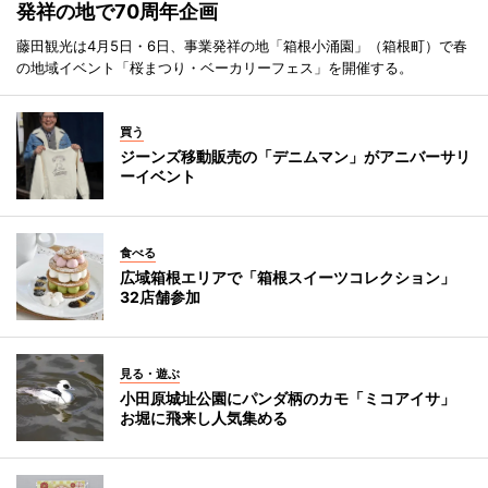
発祥の地で70周年企画
藤田観光は4月5日・6日、事業発祥の地「箱根小涌園」（箱根町）で春
の地域イベント「桜まつり・ベーカリーフェス」を開催する。
買う
ジーンズ移動販売の「デニムマン」がアニバーサリ
ーイベント
食べる
広域箱根エリアで「箱根スイーツコレクション」
32店舗参加
見る・遊ぶ
小田原城址公園にパンダ柄のカモ「ミコアイサ」
お堀に飛来し人気集める