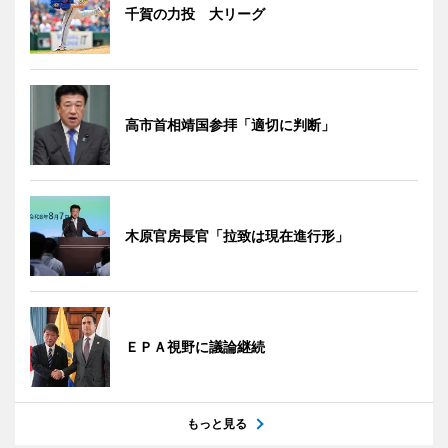
千賀の力投 大リーグ
高市首相靖国参拝「適切に判断」
木原官房長官「拉致は現在進行形」
ＥＰＡ視野に議論継続
もっと見る