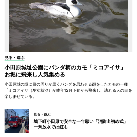
見る・遊ぶ
小田原城址公園にパンダ柄のカモ「ミコアイサ」
お堀に飛来し人気集める
小田原城の堀に目の周りが黒くパンダを思わせる顔をしたカモの一種
「ミコアイサ（巫女秋沙）が昨年12月下旬から飛来し、訪れる人の目を
楽しませている。
見る・遊ぶ
城下町小田原で安全な一年願い「消防出初め式」
一斉放水では虹も