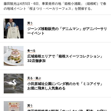
藤田観光は4月5日・6日、事業発祥の地「箱根小涌園」（箱根町）で春
の地域イベント「桜まつり・ベーカリーフェス」を開催する。
買う
ジーンズ移動販売の「デニムマン」がアニバーサリ
ーイベント
食べる
広域箱根エリアで「箱根スイーツコレクション」
32店舗参加
見る・遊ぶ
小田原城址公園にパンダ柄のカモ「ミコアイサ」
お堀に飛来し人気集める
買う