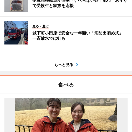
伊豆箱根鉄道が恒例「すべらない砂」配布 お守り
で受験生と家族を応援
見る・遊ぶ
城下町小田原で安全な一年願い「消防出初め式」
一斉放水では虹も
もっと見る
食べる