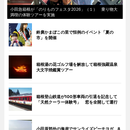
小田急箱根が「のりものフェスタ2026」（１） 乗り物大
満喫の体験ツアーを実施
鈴廣かまぼこの里で恒例のイベント「夏の
市」を開催
箱根湯の花ゴルフ場を解放して箱根強羅温泉
大文字焼鑑賞ツアー
箱根登山鉄道が100形車両の引退を記念して
「天然クーラー体験号」 窓を全開して運行
小田原郊外の海岸でサンライズビーチヨガ 8