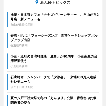
みん経トピックス
抹茶・日本茶カフェ「ナナズグリーンティー」、自由が丘2
号店 新メニューも
自由が丘経済新聞
香港・ifcに「フォーシーズンズ」直営ケーキショップ ポッ
プアップ出店
香港経済新聞
小倉・魚町の台湾料理店「麗白」が10周年 小倉南産の台
湾野菜使う
小倉経済新聞
石廊崎オーシャンパークで「夕涼会」 来場100万人達成
セレモニーも
伊豆下田経済新聞
夏の八戸三社大祭で冬の「えんぶり」公演 青森ねぶた祭
関係者の姿も