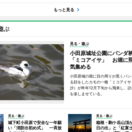
もっと見る
遊ぶ
見る・遊ぶ
小田原城址公園にパンダ
「ミコアイサ」 お堀に
気集める
小田原城の堀に目の周りが黒くパン
る顔をしたカモの一種「ミコアイサ
沙）が昨年12月下旬から飛来し、
を楽しませている。
見る・遊ぶ
見る・遊ぶ
城下町小田原で安全な一年願
箱根・駒ケ岳山頂
い「消防出初め式」 一斉放
日の出」と「紅富