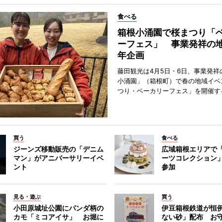
食べる
箱根小涌園で桜まつり「
ーフェス」 事業発祥の地
年企画
藤田観光は4月5日・6日、事業発祥
小涌園」（箱根町）で春の地域イベ
つり・ベーカリーフェス」を開催す
買う
食べる
ジーンズ移動販売の「デニム
広域箱根エリアで
マン」がアニバーサリーイベ
ーツコレクション」
ント
参加
見る・遊ぶ
買う
小田原城址公園にパンダ柄の
伊豆箱根鉄道が恒
カモ「ミコアイサ」 お堀に
ない砂」配布 お