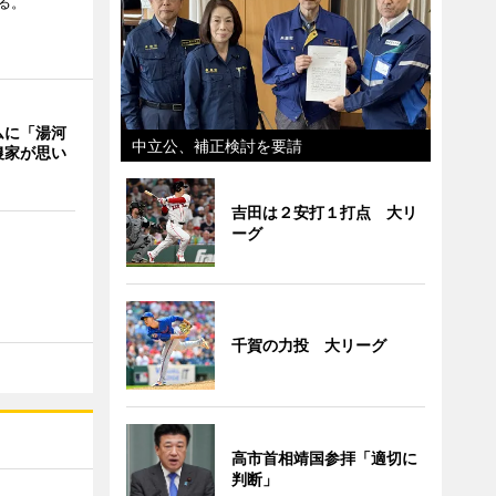
る。
ムに「湯河
中立公、補正検討を要請
農家が思い
吉田は２安打１打点 大リ
ーグ
千賀の力投 大リーグ
高市首相靖国参拝「適切に
判断」