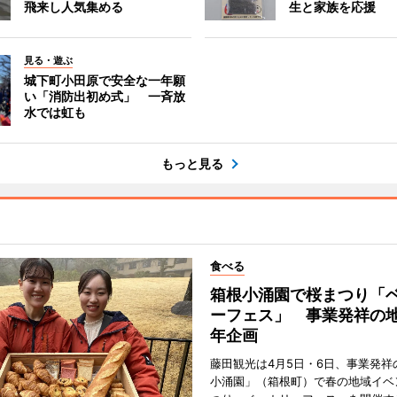
飛来し人気集める
生と家族を応援
見る・遊ぶ
城下町小田原で安全な一年願
い「消防出初め式」 一斉放
水では虹も
もっと見る
食べる
箱根小涌園で桜まつり「
ーフェス」 事業発祥の地
年企画
藤田観光は4月5日・6日、事業発祥
小涌園」（箱根町）で春の地域イベ