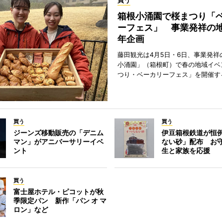
買う
箱根小涌園で桜まつり「
ーフェス」 事業発祥の地
年企画
藤田観光は4月5日・6日、事業発祥
小涌園」（箱根町）で春の地域イベ
つり・ベーカリーフェス」を開催す
買う
買う
ジーンズ移動販売の「デニム
伊豆箱根鉄道が恒
マン」がアニバーサリーイベ
ない砂」配布 お
ント
生と家族を応援
買う
富士屋ホテル・ピコットが秋
季限定パン 新作「パン オ マ
ロン」など