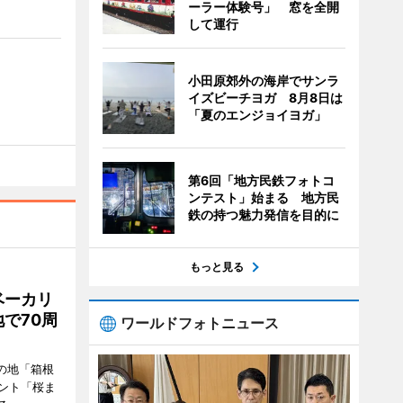
ーラー体験号」 窓を全開
して運行
小田原郊外の海岸でサンラ
イズビーチヨガ 8月8日は
「夏のエンジョイヨガ」
第6回「地方民鉄フォトコ
ンテスト」始まる 地方民
鉄の持つ魅力発信を目的に
もっと見る
ベーカリ
で70周
ワールドフォトニュース
の地「箱根
ント「桜ま