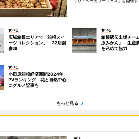
つり・ベーカリーフェス」を開催す
食べる
食べる
広域箱根エリアで「箱根スイ
箱根駅伝出場チー
ーツコレクション」 32店舗
原みかん」 生産
参加
を込めて協力
食べる
小田原箱根経済新聞2024年
PVランキング 花と自然中心
にグルメ記事も
もっと見る