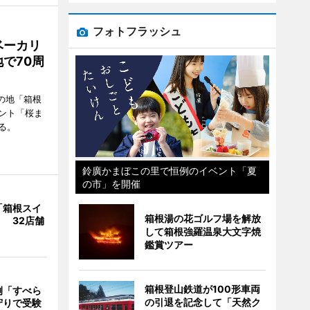
フォトフラッシュ
ベーカリ
で70周
の地「箱根
ント「桜ま
る。
鈴廣かまぼこの里で恒例のイベント「夏
の市」を開催
「箱根スイ
箱根湯の花ゴルフ場を解放
 32店舗
して箱根強羅温泉大文字焼
鑑賞ツアー
箱根登山鉄道が100形車両
例「すべら
の引退を記念して「天然ク
守りで受験