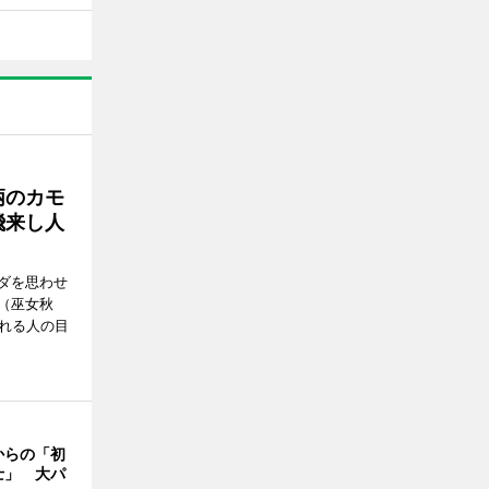
柄のカモ
飛来し人
ダを思わせ
（巫女秋
訪れる人の目
からの「初
士」 大パ