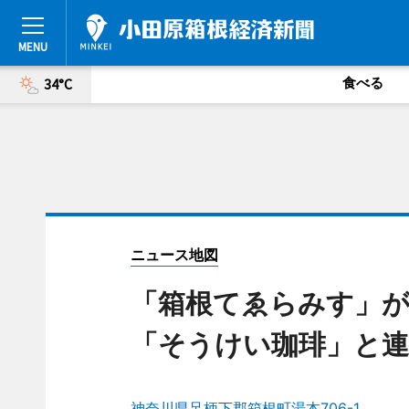
食べる
34°C
ニュース地図
「箱根てゑらみす」が
「そうけい珈琲」と連
神奈川県足柄下郡箱根町湯本706-1