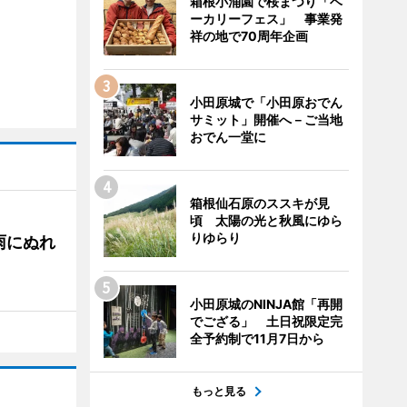
箱根小涌園で桜まつり「ベ
ーカリーフェス」 事業発
祥の地で70周年企画
小田原城で「小田原おでん
サミット」開催へ－ご当地
おでん一堂に
箱根仙石原のススキが見
頃 太陽の光と秋風にゆら
りゆらり
雨にぬれ
小田原城のNINJA館「再開
でござる」 土日祝限定完
全予約制で11月7日から
もっと見る