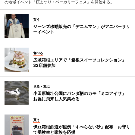
の地域イベント「桜まつり・ベーカリーフェス」を開催する。
買う
ジーンズ移動販売の「デニムマン」がアニバーサリ
ーイベント
食べる
広域箱根エリアで「箱根スイーツコレクション」
32店舗参加
見る・遊ぶ
小田原城址公園にパンダ柄のカモ「ミコアイサ」
お堀に飛来し人気集める
買う
伊豆箱根鉄道が恒例「すべらない砂」配布 お守り
で受験生と家族を応援