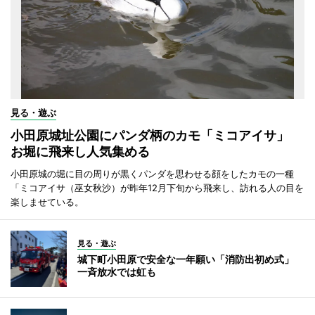
見る・遊ぶ
小田原城址公園にパンダ柄のカモ「ミコアイサ」
お堀に飛来し人気集める
小田原城の堀に目の周りが黒くパンダを思わせる顔をしたカモの一種
「ミコアイサ（巫女秋沙）が昨年12月下旬から飛来し、訪れる人の目を
楽しませている。
見る・遊ぶ
城下町小田原で安全な一年願い「消防出初め式」
一斉放水では虹も