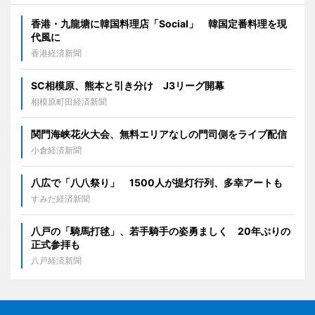
香港・九龍塘に韓国料理店「Social」 韓国定番料理を現
代風に
香港経済新聞
SC相模原、熊本と引き分け J3リーグ開幕
相模原町田経済新聞
関門海峡花火大会、無料エリアなしの門司側をライブ配信
小倉経済新聞
八広で「八八祭り」 1500人が提灯行列、多幸アートも
すみだ経済新聞
八戸の「騎馬打毬」、若手騎手の姿勇ましく 20年ぶりの
正式参拝も
八戸経済新聞