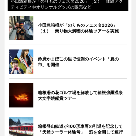
小田急箱根が「のりものフェスタ2026」（２） 体験アク
ティビティやオリジナルグッズの販売など
小田急箱根が「のりものフェスタ2026」
（１） 乗り物大満喫の体験ツアーを実施
鈴廣かまぼこの里で恒例のイベント「夏の
市」を開催
箱根湯の花ゴルフ場を解放して箱根強羅温泉
大文字焼鑑賞ツアー
箱根登山鉄道が100形車両の引退を記念して
「天然クーラー体験号」 窓を全開して運行