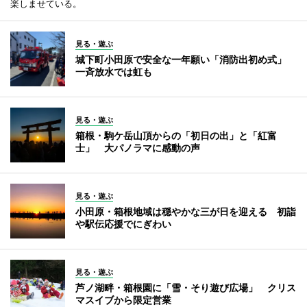
楽しませている。
見る・遊ぶ
城下町小田原で安全な一年願い「消防出初め式」
一斉放水では虹も
見る・遊ぶ
箱根・駒ケ岳山頂からの「初日の出」と「紅富
士」 大パノラマに感動の声
見る・遊ぶ
小田原・箱根地域は穏やかな三が日を迎える 初詣
や駅伝応援でにぎわい
見る・遊ぶ
芦ノ湖畔・箱根園に「雪・そり遊び広場」 クリス
マスイブから限定営業