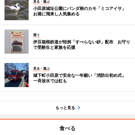
見る・遊ぶ
小田原城址公園にパンダ柄のカモ「ミコアイサ」
お堀に飛来し人気集める
買う
伊豆箱根鉄道が恒例「すべらない砂」配布 お守り
で受験生と家族を応援
見る・遊ぶ
城下町小田原で安全な一年願い「消防出初め式」
一斉放水では虹も
もっと見る
食べる