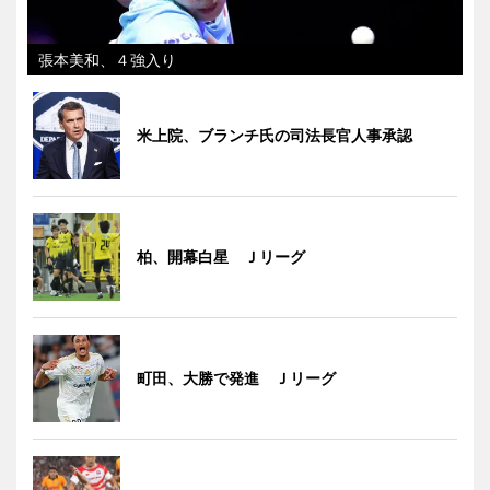
張本美和、４強入り
米上院、ブランチ氏の司法長官人事承認
柏、開幕白星 Ｊリーグ
町田、大勝で発進 Ｊリーグ