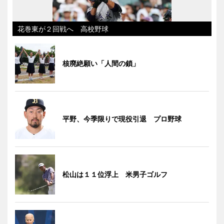
花巻東が２回戦へ 高校野球
核廃絶願い「人間の鎖」
平野、今季限りで現役引退 プロ野球
松山は１１位浮上 米男子ゴルフ