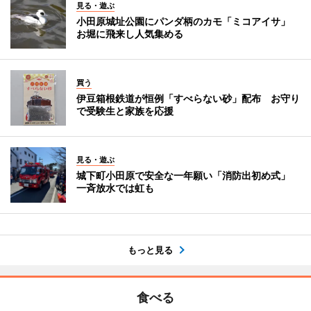
見る・遊ぶ
小田原城址公園にパンダ柄のカモ「ミコアイサ」
お堀に飛来し人気集める
買う
伊豆箱根鉄道が恒例「すべらない砂」配布 お守り
で受験生と家族を応援
見る・遊ぶ
城下町小田原で安全な一年願い「消防出初め式」
一斉放水では虹も
もっと見る
食べる