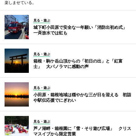
楽しませている。
見る・遊ぶ
城下町小田原で安全な一年願い「消防出初め式」
一斉放水では虹も
見る・遊ぶ
箱根・駒ケ岳山頂からの「初日の出」と「紅富
士」 大パノラマに感動の声
見る・遊ぶ
小田原・箱根地域は穏やかな三が日を迎える 初詣
や駅伝応援でにぎわい
見る・遊ぶ
芦ノ湖畔・箱根園に「雪・そり遊び広場」 クリス
マスイブから限定営業